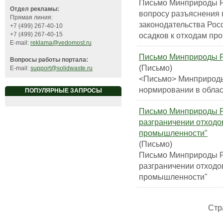
Письмо Минприроды Ро
Отдел рекламы:
вопросу разъяснения
Прямая линия:
законодательства Рос
+7 (499) 267-40-10
осадков к отходам пр
+7 (499) 267-40-15
E-mail:
reklama@vedomost.ru
Письмо Минприроды Ро
Вопросы работы портала:
(Письмо)
E-mail:
support@solidwaste.ru
<Письмо> Минприроды 
нормировании в облас
ПОПУЛЯРНЫЕ ЗАПРОСЫ
Письмо Минприроды Ро
разграничении отход
промышленности"
(Письмо)
Письмо Минприроды Ро
разграничении отход
промышленности"
Стр