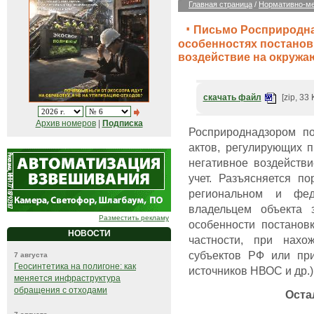
Главная страница
/
Нормативно-ме
Письмо Росприродна
особенностях постанов
воздействие на окружа
скачать файл
[zip, 33 
Архив номеров
|
Подписка
Росприроднадзором п
актов, регулирующих 
негативное воздейств
учет. Разъясняется п
региональном и фед
владельцем объекта 
Разместить рекламу
особенности постанов
НОВОСТИ
частности, при нахо
субъектов РФ или при
7 августа
Геосинтетика на полигоне: как
источников НВОС и др.)
меняется инфраструктура
обращения с отходами
Оста