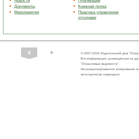
Новости
Публикации
Документы
Книжная полка
Мероприятия
Практика управления
отходами
© 2007-2026 Издательский дом "Отра
Вся информация, размещённая на да
"Отраслевые ведомости".
Несанкционированное копирование ин
категорически запрещено