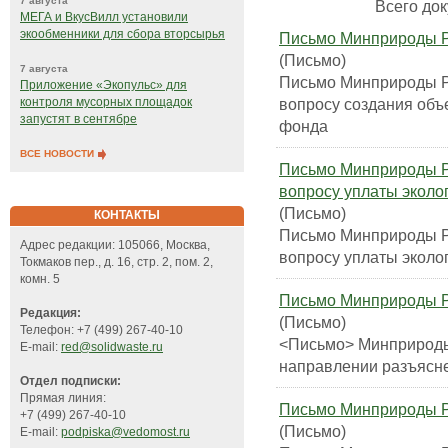
7 августа
Всего док
МЕГА и ВкусВилл установили
экообменники для сбора вторсырья
Письмо Минприроды Ро
(Письмо)
7 августа
Письмо Минприроды Ро
Приложение «Экопульс» для
вопросу создания объ
контроля мусорных площадок
запустят в сентябре
фонда
ВСЕ НОВОСТИ
Письмо Минприроды Ро
вопросу уплаты эколо
(Письмо)
КОНТАКТЫ
Письмо Минприроды Ро
Адрес редакции: 105066, Москва,
вопросу уплаты эколо
Токмаков пер., д. 16, стр. 2, пом. 2,
комн. 5
Письмо Минприроды Рос
Редакция:
(Письмо)
Телефон: +7 (499) 267-40-10
<Письмо> Минприроды 
E-mail:
red@solidwaste.ru
направлении разъясн
Отдел подписки:
Прямая линия:
Письмо Минприроды Ро
+7 (499) 267-40-10
(Письмо)
E-mail:
podpiska@vedomost.ru