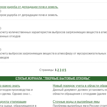
ров ущерба от деградации почв и земель.
)
ров ущерба от деградации почв и земель.
)
асчету количественных характеристик выбросов загрязняющих веществ в атм
енных отходов
)
асчету выбросов загрязняющих веществ в атмосферу от мусоросжигательных 
аводов
Страницы:
1
2
3
4
5
СТАТЬИ ЖУРНАЛА "ТВЕРДЫЕ БЫТОВЫЕ ОТХОДЫ"
о важно знать
Новый порядок учета в области обр
 отходов производства и
Данный документ должен установить н
сделка. Однако она г...
области обращения с отходами (далее –
одукта утилизации
Сточные воды и выгребные ямы
нта сырье, образующееся в
Проблема выгребных ям в России стоит