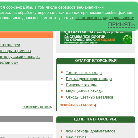
ртале
|
Реклама в журнале
|
ся cookie-файлы, в том числе сервисов веб-аналитики.
аетесь на обработку персональных данных при помощи cookie-файлов.
рсональных данных вы можете узнать в
Политике конфиденциальности
ПРИНЯТЬ
Презентации
отогалереи
ловарь терминов
нгло-русский словарь
КАТАЛОГ ВТОРСЫРЬЯ
делай сам
Текстильные отходы
Ртутьсодержащие отходы
Пищевые отходы
Медицинские отходы
Отходы цветных металлов
ПЕРЕЙТИ В КАТАЛОГ
Разместить рекламу
ЦЕНЫ НА ВТОРСЫРЬЕ
Лом и отходы драгметаллов
Макулатура