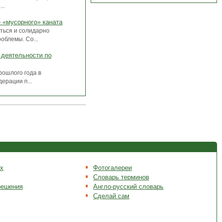
..
е «мусорного» каната
ться и солидарно
облемы. Со...
 деятельности по
рошлого года в
ерации п...
х
Фотогалереи
Словарь терминов
решения
Англо-русский словарь
Сделай сам