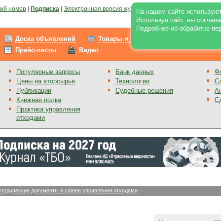
ий номер
|
Подписка
|
Электронная версия журнала
|
Отзывы
|
Реклама на по
На нашем сайте используют
Используя сайт, вы соглаш
Подробнее об обработке пе
Доска объявлений
Товары и услуги
Работа
Прайс-листы
Видео
Популярные запросы
Банк данных
Ф
Цены на вторсырье
Технологии
С
Публикации
Судебные решения
А
Книжная полка
С
Практика управления
отходами
тодические документы в сфере управления отходами