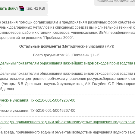
Материал прочитан 123
чать файл
[zip, 42 KB]
ю оказания помощи организациям и предприятиям различных форм собственн
чных драгоценных металлов из списанных средств вычислительной техники о
компьютеров, рабочих станций, серверов, универсальных ЭВМ, периферийны
мероприятий по решению "Проблемы 2000".
Остальные документы
(Методические указания (МУ))
Всего документов: 28 | Показаны: [1 - 6]
дельным показателям образования важнейших видов отходов производства 
)
дельным показателям образования важнейших видов отходов производства 
едовательским центром по проблемам управления ресурсосбережением и от
Авторы: В.В. Девяткин - научный руководитель, А.К. Голубин, С.П. Никонорова,
айдамак).
ческие указания. ТУ-5216-001-50049267-00
)
ческие указания. ТУ-5216-001-50049267-00
а вреда, причиненного водным объектам вследствие нарушения водного зак
)
а вреда, причиненного водным объектам вследствие нарушения водного зак