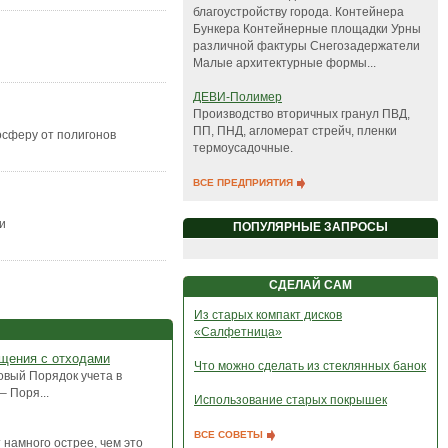
благоустройству города. Контейнера
Бункера Контейнерные площадки Урны
различной фактуры Снегозадержатели
Малые архитектурные формы...
ДЕВИ-Полимер
Производство вторичных гранул ПВД,
ПП, ПНД, агломерат стрейч, пленки
осферу от полигонов
термоусадочные.
ВСЕ ПРЕДПРИЯТИЯ
и
ПОПУЛЯРНЫЕ ЗАПРОСЫ
СДЕЛАЙ САМ
Из старых компакт дисков
«Салфетница»
ащения с отходами
Что можно сделать из стеклянных банок
овый Порядок учета в
 Поря...
Использование старых покрышек
ВСЕ СОВЕТЫ
 намного острее, чем это