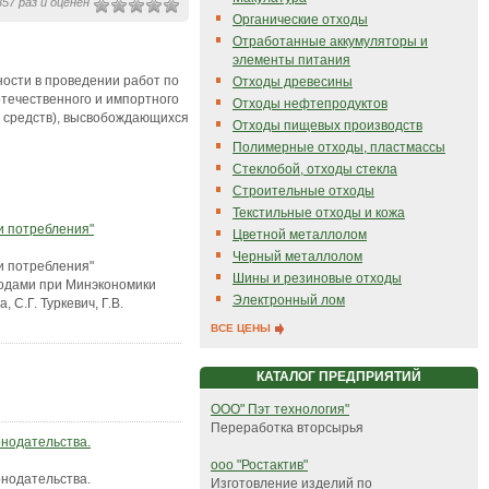
57 раз и оценен
Органические отходы
Отработанные аккумуляторы и
элементы питания
ости в проведении работ по
Отходы древесины
течественного и импортного
Отходы нефтепродуктов
х средств), высвобождающихся
Отходы пищевых производств
Полимерные отходы, пластмассы
Стеклобой, отходы стекла
Строительные отходы
Текстильные отходы и кожа
и потребления"
Цветной металлолом
Черный металлолом
и потребления"
Шины и резиновые отходы
ходами при Минэкономики
Электронный лом
 С.Г. Туркевич, Г.В.
ВСЕ ЦЕНЫ
КАТАЛОГ ПРЕДПРИЯТИЙ
ООО" Пэт технология"
Переработка вторсырья
онодательства.
ооо "Ростактив"
онодательства.
Изготовление изделий по