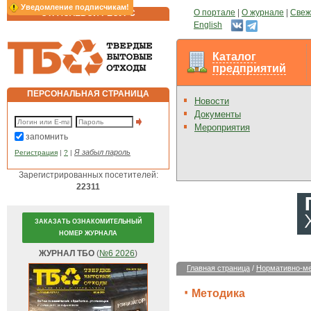
Уведомление подписчикам!
О портале
|
О журнале
|
Свеж
ОТРАСЛЕВОЙ РЕСУРС
English
Каталог
предприятий
ПЕРСОНАЛЬНАЯ СТРАНИЦА
Новости
Документы
Мероприятия
запомнить
Я забыл пароль
Регистрация
|
?
|
Зарегистрированных посетителей:
22311
ЗАКАЗАТЬ ОЗНАКОМИТЕЛЬНЫЙ
НОМЕР ЖУРНАЛА
ЖУРНАЛ ТБО
(
№6 2026
)
Главная страница
/
Нормативно-ме
Методика