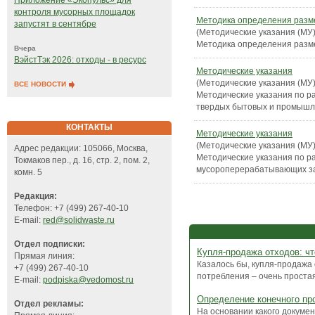
Приложение «Экопульс» для
контроля мусорных площадок
Методика определения разме
запустят в сентябре
(Методические указания (МУ)
Методика определения разме
Вчера
ВэйстТэк 2026: отходы - в ресурс
Методические указания
(Методические указания (МУ)
ВСЕ НОВОСТИ
Методические указания по р
твердых бытовых и промышл
КОНТАКТЫ
Методические указания
(Методические указания (МУ)
Адрес редакции: 105066, Москва,
Методические указания по р
Токмаков пер., д. 16, стр. 2, пом. 2,
мусороперерабатывающих з
комн. 5
Редакция:
Телефон: +7 (499) 267-40-10
E-mail:
red@solidwaste.ru
Отдел подписки:
Купля-продажа отходов: чт
Прямая линия:
Казалось бы, купля-продажа
+7 (499) 267-40-10
потребления – очень простая 
E-mail:
podpiska@vedomost.ru
Определение конечного пр
Отдел рекламы:
На основании какого докуме