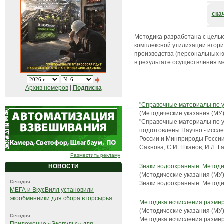
ска
Методика разработана с цель
комплексной утилизации втори
производства (персональных 
в результате осуществления 
Архив номеров
|
Подписка
"Справочные материалы по у
(Методические указания (МУ)
"Справочные материалы по у
подготовлены Научно - иссл
России и Минприроды России (
Сахнова, С.И. Шканов, И.Л. Г
Разместить рекламу
Знаки водоохранные. Методи
НОВОСТИ
(Методические указания (МУ)
Сегодня
Знаки водоохранные. Методи
МЕГА и ВкусВилл установили
экообменники для сбора вторсырья
Методика исчисления размер
(Методические указания (МУ)
Сегодня
Методика исчисления размер