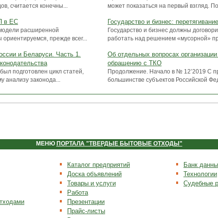
ов, считается конечны...
может показаться на первый взгляд. По.
П в ЕС
Государство и бизнес: перетягивани
модели расширенной
Государство и бизнес должны договори
 ориентируемся, прежде всег...
работать над решением «мусорной» пр
ссии и Беларуси. Часть 1.
Об отдельных вопросах организации
аконодательства
обращению с ТКО
 был подготовлен цикл статей,
Продолжение. Начало в № 12’2019 С п
 анализу законода...
большинстве субъектов Российской Фед
МЕНЮ
ПОРТАЛА "ТВЕРДЫЕ БЫТОВЫЕ ОТХОДЫ"
Каталог предприятий
Банк данны
Доска объявлений
Технологии
Товары и услуги
Судебные 
Работа
отходами
Презентации
Прайс-листы