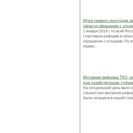
Итоги первого полугодия 
области обращения с отхо
1 января 2019 г. по всей Рос
стартовала реформа в облас
обращения с отходами. По и
первог...
Мусорная реформа ТКО, и
для хозяйствующих субъек
На сегодняшний день мало к
слышал про мусорную рефор
была запущена в нашей стран