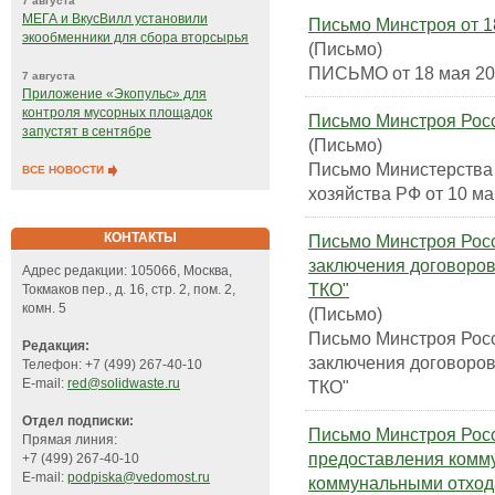
7 августа
МЕГА и ВкусВилл установили
Письмо Минстроя от 18
экообменники для сбора вторсырья
(Письмо)
ПИСЬМО от 18 мая 201
7 августа
Приложение «Экопульс» для
контроля мусорных площадок
Письмо Минстроя Росс
запустят в сентябре
(Письмо)
Письмо Министерства
ВСЕ НОВОСТИ
хозяйства РФ от 10 ма
КОНТАКТЫ
Письмо Минстроя Росс
заключения договоров
Адрес редакции: 105066, Москва,
ТКО"
Токмаков пер., д. 16, стр. 2, пом. 2,
комн. 5
(Письмо)
Письмо Минстроя Росс
Редакция:
заключения договоров
Телефон: +7 (499) 267-40-10
E-mail:
red@solidwaste.ru
ТКО"
Отдел подписки:
Письмо Минстроя Росс
Прямая линия:
предоставления комм
+7 (499) 267-40-10
E-mail:
podpiska@vedomost.ru
коммунальными отхо