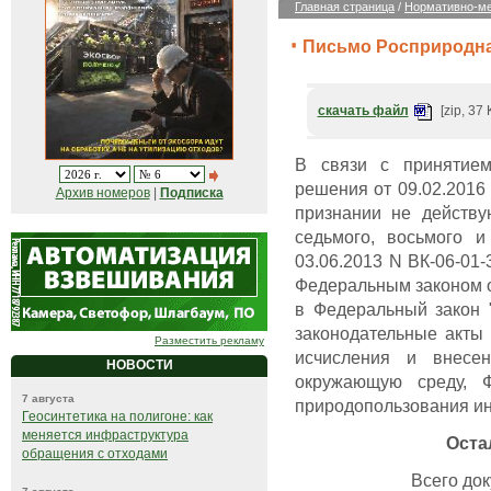
Главная страница
/
Нормативно-ме
Письмо Росприроднад
скачать файл
[zip, 37 
В связи с принятие
решения от 09.02.2016
Архив номеров
|
Подписка
признании не действу
седьмого, восьмого и
03.06.2013 N ВК-06-01
Федеральным законом о
в Федеральный закон 
законодательные акты
Разместить рекламу
исчисления и внесе
НОВОСТИ
окружающую среду, 
7 августа
природопользования и
Геосинтетика на полигоне: как
меняется инфраструктура
Оста
обращения с отходами
Всего док