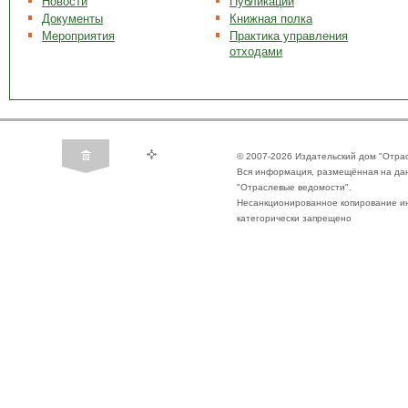
Новости
Публикации
Документы
Книжная полка
Мероприятия
Практика управления
отходами
© 2007-2026 Издательский дом "Отра
Вся информация, размещённая на да
"Отраслевые ведомости".
Несанкционированное копирование ин
категорически запрещено