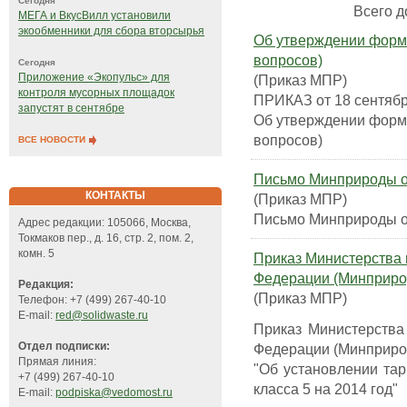
Сегодня
Всего до
МЕГА и ВкусВилл установили
экообменники для сбора вторсырья
Об утверждении форм 
вопросов)
Сегодня
Приложение «Экопульс» для
(Приказ МПР)
контроля мусорных площадок
ПРИКАЗ от 18 сентябр
запустят в сентябре
Об утверждении форм 
вопросов)
ВСЕ НОВОСТИ
Письмо Минприроды от
КОНТАКТЫ
(Приказ МПР)
Письмо Минприроды от
Адрес редакции: 105066, Москва,
Токмаков пер., д. 16, стр. 2, пом. 2,
комн. 5
Приказ Министерства 
Федерации (Минприроды
Редакция:
(Приказ МПР)
Телефон: +7 (499) 267-40-10
E-mail:
red@solidwaste.ru
Приказ Министерства
Отдел подписки:
Федерации (Минприроды
Прямая линия:
"Об установлении та
+7 (499) 267-40-10
класса 5 на 2014 год"
E-mail:
podpiska@vedomost.ru