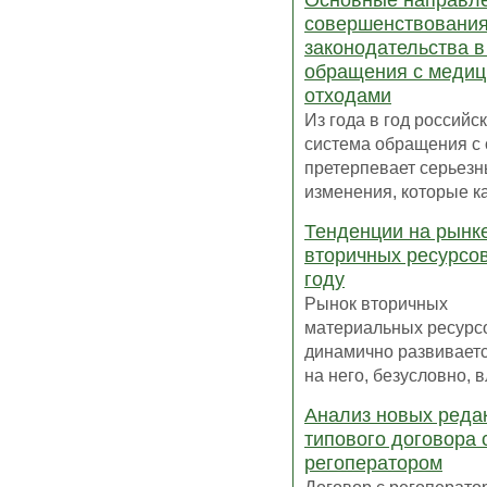
Основные направл
совершенствовани
законодательства 
обращения с медиц
отходами
Из года в год российс
система обращения с
претерпевает серьез
изменения, которые ка
Тенденции на рынк
вторичных ресурсов
году
Рынок вторичных
материальных ресурс
динамично развиваетс
на него, безусловно, в
Анализ новых реда
типового договора 
регоператором