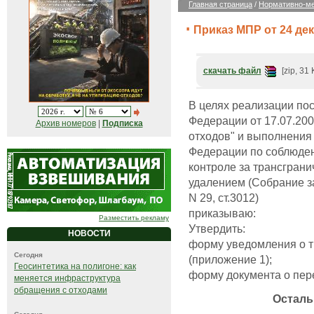
Главная страница
/
Нормативно-ме
Приказ МПР от 24 дек
скачать файл
[zip, 31 
В целях реализации по
Федерации от 17.07.20
Архив номеров
|
Подписка
отходов" и выполнения
Федерации по соблюден
контроле за трансгран
удалением (Собрание з
N 29, ст.3012)
приказываю:
Разместить рекламу
Утвердить:
НОВОСТИ
форму уведомления о 
Сегодня
(приложение 1);
Геосинтетика на полигоне: как
форму документа о пере
меняется инфраструктура
обращения с отходами
Осталь