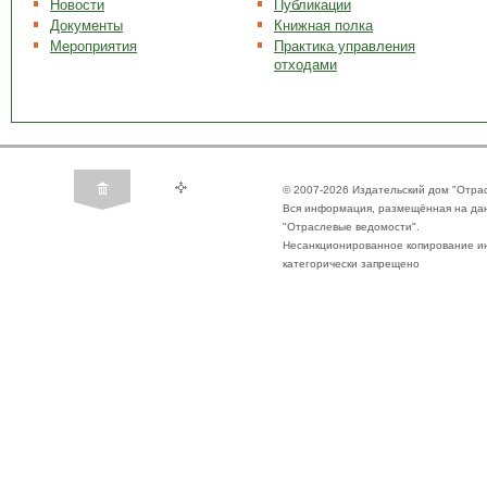
Новости
Публикации
Документы
Книжная полка
Мероприятия
Практика управления
отходами
© 2007-2026 Издательский дом "Отра
Вся информация, размещённая на да
"Отраслевые ведомости".
Несанкционированное копирование ин
категорически запрещено