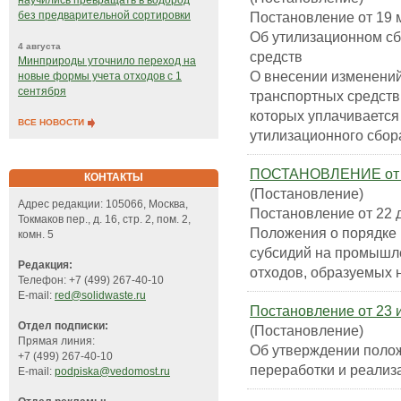
научились превращать в водород
Постановление от 19 
без предварительной сортировки
Об утилизационном сб
4 августа
средств
Минприроды уточнило переход на
О внесении изменений
новые формы учета отходов с 1
сентября
транспортных средств 
которых уплачивается
ВСЕ НОВОСТИ
утилизационного сбор
ПОСТАНОВЛЕНИЕ от 22
КОНТАКТЫ
(Постановление)
Адрес редакции: 105066, Москва,
Постановление от 22 
Токмаков пер., д. 16, стр. 2, пом. 2,
Положения о порядке 
комн. 5
субсидий на промышл
Редакция:
отходов, образуемых 
Телефон: +7 (499) 267-40-10
E-mail:
red@solidwaste.ru
Постановление от 23 
Отдел подписки:
(Постановление)
Прямая линия:
Об утверждении полож
+7 (499) 267-40-10
переработки и реализ
E-mail:
podpiska@vedomost.ru