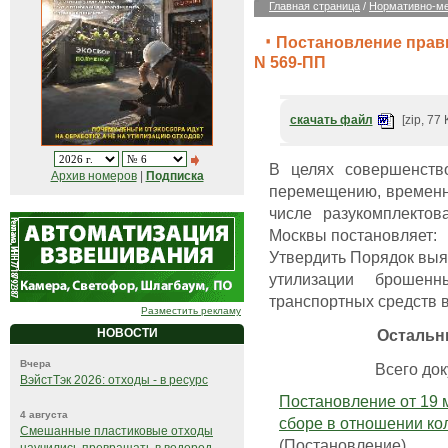
Главная страница
/
Нормативно-ме
Постановление прави
N 569-ПП
скачать файл
[zip, 77 
В целях совершенств
Архив номеров
|
Подписка
перемещению, временн
числе разукомплектов
Москвы постановляет:
Утвердить Порядок выя
утилизации брошенн
транспортных средств в
Разместить рекламу
Остальн
НОВОСТИ
Вчера
Всего док
ВэйстТэк 2026: отходы - в ресурс
Постановление от 19 
4 августа
сборе в отношении ко
Смешанные пластиковые отходы
(Постановление)