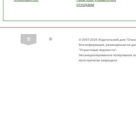
отходами
© 2007-2026 Издательский дом "Отра
Вся информация, размещённая на да
"Отраслевые ведомости".
Несанкционированное копирование ин
категорически запрещено