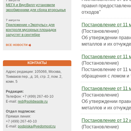
7 августа
правил предоставлени
МЕГА и ВкусВилл установили
экообменники для сбора вторсырья
отходов"
7 августа
Постановление от 11 м
Приложение «Экопульс» для
контроля мусорных площадок
(Постановление)
запустят в сентябре
Об утверждении прав
металлов и их отчужд
ВСЕ НОВОСТИ
Постановление от 11 м
(Постановление)
КОНТАКТЫ
Постановление от 11 м
Адрес редакции: 105066, Москва,
обращения с ломом и 
Токмаков пер., д. 16, стр. 2, пом. 2,
комн. 5
Постановление от 11 м
Редакция:
(Постановление)
Телефон: +7 (499) 267-40-10
Об утверждении прави
E-mail:
red@solidwaste.ru
металлов и их отчужд
Отдел подписки:
Прямая линия:
Постановление от 12 и
+7 (499) 267-40-10
(Постановление)
E-mail:
podpiska@vedomost.ru