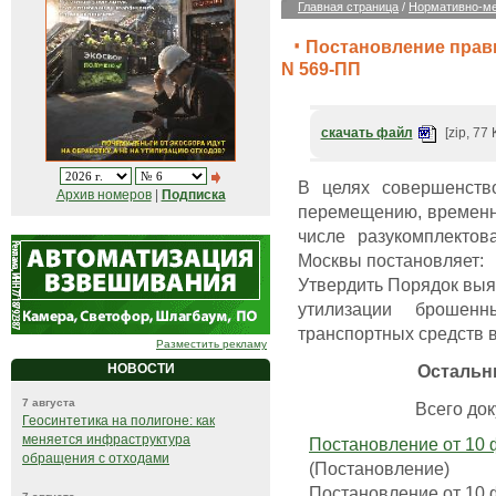
Главная страница
/
Нормативно-ме
Постановление прави
N 569-ПП
скачать файл
[zip, 77 
В целях совершенств
Архив номеров
|
Подписка
перемещению, временн
числе разукомплектов
Москвы постановляет:
Утвердить Порядок выя
утилизации брошенн
транспортных средств в
Разместить рекламу
Остальн
НОВОСТИ
7 августа
Всего док
Геосинтетика на полигоне: как
меняется инфраструктура
Постановление от 10 ф
обращения с отходами
(Постановление)
Постановление от 10 ф