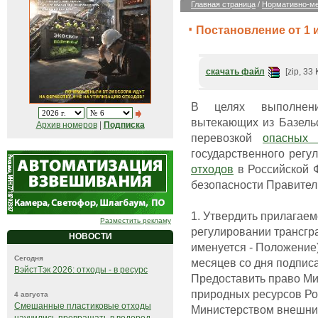
Главная страница
/
Нормативно-ме
Постановление от 1 
скачать файл
[zip, 33 
В целях выполнени
вытекающих из Базельс
Архив номеров
|
Подписка
перевозкой
опасных 
государственного регу
отходов
в Российской Ф
безопасности Правител
1. Утвердить прилагае
Разместить рекламу
регулировании трансгр
НОВОСТИ
именуется - Положение)
Сегодня
месяцев со дня подпис
ВэйстТэк 2026: отходы - в ресурс
Предоставить право М
природных ресурсов Ро
4 августа
Смешанные пластиковые отходы
Министерством внешних