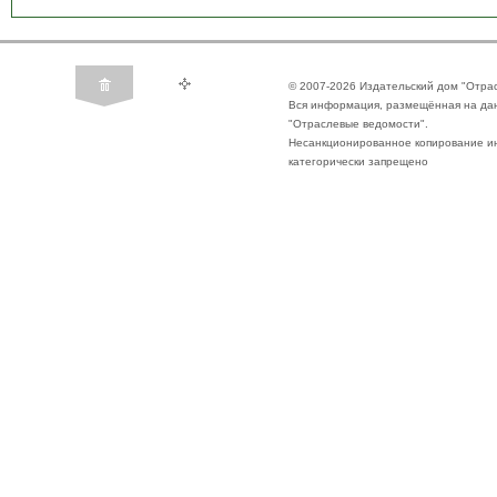
© 2007-2026 Издательский дом "Отра
Вся информация, размещённая на да
"Отраслевые ведомости".
Несанкционированное копирование ин
категорически запрещено