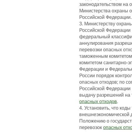
законодательством на 
Министерства охраны 
Российской Федерации.
3. Министерству охран
Российской Федерации р
федеральный классифик
аннулирования разреше
перевозки опасных отх
таможенным комитетом
комитетом санитарно-э
Федерации и Федераль
России порядок контро
опасных отходов; по с
Российской Федерации 
выдачу разрешений на 
опасных отходов
.
4. Установить, что код
внешнеэкономической д
Положению о государст
перевозок
опасных отх