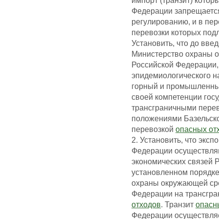
импорт (транзит) котор
Федерации запрещается
регулированию, и в пе
перевозки которых под
Установить, что до вве
Министерство охраны 
Российской Федерации,
эпидемиологического н
горный и промышленны
своей компетенции госу
трансграничными пере
положениями Базельско
перевозкой
опасных от
2. Установить, что эксп
Федерации осуществля
экономических связей 
установленном порядке
охраны окружающей ср
Федерации на трансгра
отходов
. Транзит
опасн
Федерации осуществляе