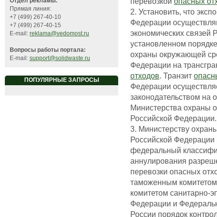
перевозкой
опасных от
Отдел рекламы:
Прямая линия:
2. Установить, что эксп
+7 (499) 267-40-10
Федерации осуществля
+7 (499) 267-40-15
экономических связей 
E-mail:
reklama@vedomost.ru
установленном порядке
Вопросы работы портала:
охраны окружающей ср
E-mail:
support@solidwaste.ru
Федерации на трансгра
отходов
. Транзит
опасн
ПОПУЛЯРНЫЕ ЗАПРОСЫ
Федерации осуществляе
законодательством на 
Министерства охраны 
Российской Федерации.
3. Министерству охран
Российской Федерации р
федеральный классифик
аннулирования разреше
перевозки опасных отх
таможенным комитетом
комитетом санитарно-э
Федерации и Федераль
России порядок контро