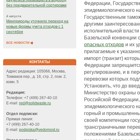
научились превращать в водород
Федерации, Государств
без предварительной сортировки
эпидемиологического н
Государственным тамо
4 августа
Минприроды уточнило переход на
другими заинтересова
новые формы учета отходов с 1
исполнительной власти
сентября
Базельской конвенции о
ВСЕ НОВОСТИ
опасных отходов
и их у
прилагаемые к указан
импорт (транзит) котор
КОНТАКТЫ
Федерации запрещается
регулированию, и в пе
Адрес редакции: 105066, Москва,
Токмаков пер., д. 16, стр. 2, пом. 2,
перевозки которых под
комн. 5
Установить, что до вве
Министерство охраны 
Редакция:
Телефон: +7 (499) 267-40-10
Российской Федерации,
E-mail:
red@solidwaste.ru
эпидемиологического н
горный и промышленны
Отдел подписки:
Прямая линия:
своей компетенции госу
+7 (499) 267-40-10
трансграничными пере
E-mail:
podpiska@vedomost.ru
положениями Базельско