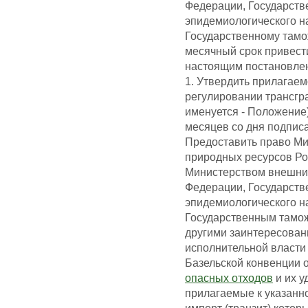
Федерации, Государств
эпидемиологического н
Государственному тамо
месячный срок привест
настоящим постановле
1. Утвердить прилагае
регулировании трансгр
именуется - Положение)
месяцев со дня подпис
Предоставить право М
природных ресурсов Ро
Министерством внешних
Федерации, Государств
эпидемиологического н
Государственным тамо
другими заинтересова
исполнительной власти
Базельской конвенции о
опасных отходов
и их у
прилагаемые к указан