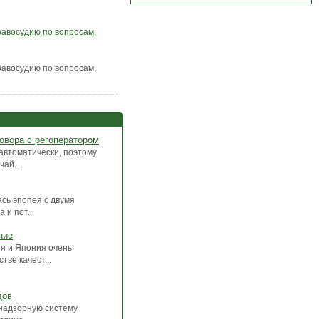
равосудию по вопросам,
равосудию по вопросам,
овора с регоператором
автоматически, поэтому
ай...
ась эпопея с двумя
и пот...
ние
ея и Япония очень
тве качест...
дов
-надзорную систему