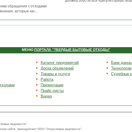
должна опуститься «регуляторная гильо
стема обращения с отходами
нения, которые кас...
МЕНЮ
ПОРТАЛА "ТВЕРДЫЕ БЫТОВЫЕ ОТХОДЫ"
Каталог предприятий
Банк данны
Доска объявлений
Технологии
Товары и услуги
Судебные 
Работа
отходами
Презентации
Прайс-листы
Видео
слевые ведомости".
нном сайте, принадлежит ООО "Отраслевые ведомости".