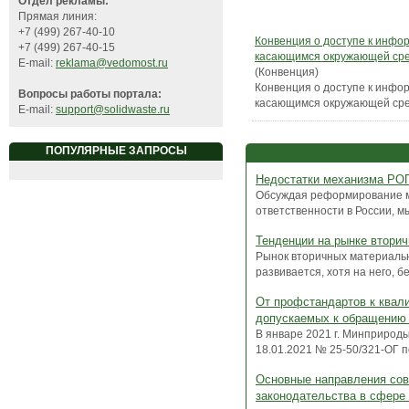
Отдел рекламы:
Прямая линия:
+7 (499) 267-40-10
Конвенция о доступе к инфо
+7 (499) 267-40-15
касающимся окружающей ср
E-mail:
reklama@vedomost.ru
(Конвенция)
Конвенция о доступе к инфо
Вопросы работы портала:
касающимся окружающей ср
E-mail:
support@solidwaste.ru
ПОПУЛЯРНЫЕ ЗАПРОСЫ
Недостатки механизма РО
Обсуждая реформирование 
ответственности в России, мы
Тенденции на рынке вторич
Рынок вторичных материаль
развивается, хотя на него, бе
От профстандартов к квал
допускаемых к обращению 
В январе 2021 г. Минприрод
18.01.2021 № 25-50/321-ОГ по
Основные направления со
законодательства в сфере