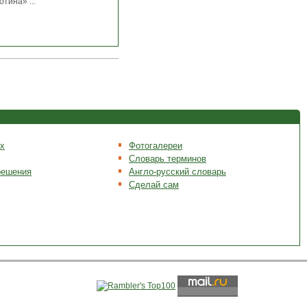
тина» ...
х
Фотогалереи
Словарь терминов
решения
Англо-русский словарь
Сделай сам