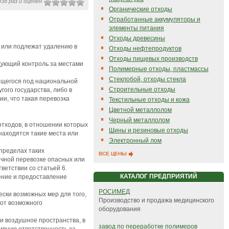
38 раз и оценен
Органические отходы
Отработанные аккумуляторы и
элементы питания
Отходы древесины
 или подлежат удалению в
Отходы нефтепродуктов
Отходы пищевых производств
едующий контроль за местами
Полимерные отходы, пластмассы
Стеклобой, отходы стекла
дящегося под национальной
Строительные отходы
ого государства, либо в
ии, что такая перевозка
Текстильные отходы и кожа
Цветной металлолом
Черный металлолом
отходов, в отношении которых
Шины и резиновые отходы
находятся такие места или
Электронный лом
 пределах таких
ВСЕ ЦЕНЫ
ичной перевозке опасных или
ветствии со статьей 6.
КАТАЛОГ ПРЕДПРИЯТИЙ
ение и предоставление
РОСИМЕД
ески возможных мер для того,
Производство и продажа медицинского
 от возможного
оборудования
и воздушное пространства, в
завод по переработке полимеров