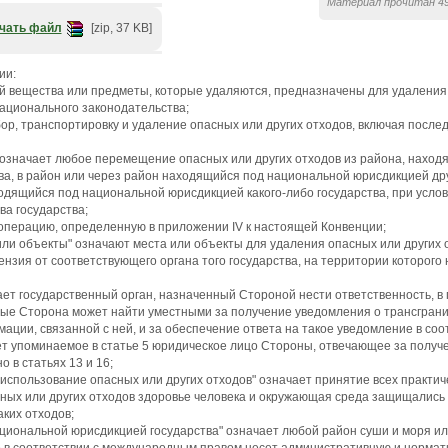
Материал прочитан 49
чать файл
[zip, 37 KB]
ии:
ой вещества или предметы, которые удаляются, предназначены для удаления
ационального законодательства;
бор, транспортировку и удаление опасных или других отходов, включая посл
" означает любое перемещение опасных или других отходов из района, нахо
ва, в район или через район находящийся под национальной юрисдикцией друг
одящийся под национальной юрисдикцией какого-либо государства, при услов
ва государства;
 операцию, определенную в приложении IV к настоящей Конвенции;
или объекты" означают места или объекты для удаления опасных или других 
нзия от соответствующего органа того государства, на территории которого 
ает государственный орган, назначенный Стороной нести ответственность, в
рые Сторона может найти уместными за получение уведомления о трансгран
ации, связанной с ней, и за обеспечение ответа на такое уведомление в соот
ет упоминаемое в статье 5 юридическое лицо Стороны, отвечающее за получ
 в статьях 13 и 16;
 использование опасных или других отходов" означает принятие всех практич
ных или других отходов здоровье человека и окружающая среда защищались
ких отходов;
ациональной юрисдикцией государства" означает любой район суши и моря ил