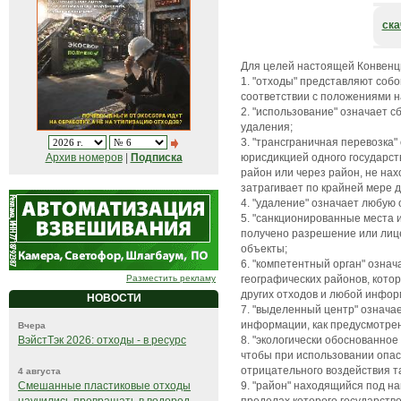
ска
Для целей настоящей Конвенц
1. "отходы" представляют соб
соответствии с положениями н
2. "использование" означает с
удаления;
3. "трансграничная перевозка
юрисдикцией одного государст
Архив номеров
|
Подписка
район или через район, не нах
затрагивает по крайней мере д
4. "удаление" означает любую
5. "санкционированные места 
получено разрешение или лице
объекты;
6. "компетентный орган" означ
географических районов, кото
Разместить рекламу
других отходов и любой информ
НОВОСТИ
7. "выделенный центр" означа
информации, как предусмотрено
Вчера
8. "экологически обоснованное
ВэйстТэк 2026: отходы - в ресурс
чтобы при использовании опас
отрицательного воздействия та
4 августа
9. "район" находящийся под н
Смешанные пластиковые отходы