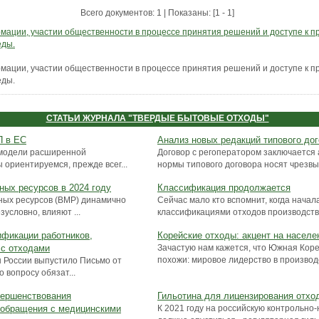
Всего документов: 1 | Показаны: [1 - 1]
рмации, участии общественности в процессе принятия решений и доступе к п
еды.
рмации, участии общественности в процессе принятия решений и доступе к п
еды.
СТАТЬИ ЖУРНАЛА "ТВЕРДЫЕ БЫТОВЫЕ ОТХОДЫ"
П в ЕС
Анализ новых редакций типового дог
модели расширенной
Договор с регоператором заключается 
 ориентируемся, прежде всег...
нормы типового договора носят чрезвыч
ных ресурсов в 2024 году
Классификация продолжается
ных ресурсов (ВМР) динамично
Сейчас мало кто вспомнит, когда начал
зусловно, влияют ...
классификациями отходов производства 
ификации работников,
Корейские отходы: акцент на населе
с отходами
Зачастую нам кажется, что Южная Кор
похожи: мировое лидерство в производс
ы России выпустило Письмо от
 вопросу обязат...
вершенствования
Гильотина для лицензирования отхо
 обращения с медицинскими
К 2021 году на российскую контрольно