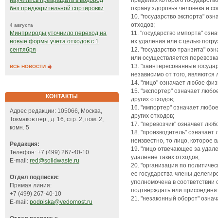
пределах которого государств
научились превращать в водород
охрану здоровья человека и с
без предварительной сортировки
10. "государство экспорта" оз
отходов;
4 августа
11. "государство импорта" озн
Минприроды уточнило переход на
их удаления или с целью погру
новые формы учета отходов с 1
12. "государство транзита" оз
сентября
или осуществляется перевозка
13. "заинтересованные госуда
ВСЕ НОВОСТИ
независимо от того, являются 
14. "лицо" означает любое фи
15. "экспортер" означает любо
КОНТАКТЫ
других отходов;
16. "импортер" означает любо
Адрес редакции: 105066, Москва,
других отходов;
Токмаков пер., д. 16, стр. 2, пом. 2,
17. "перевозчик" означает лю
комн. 5
18. "производитель" означает 
неизвестно, то лицо, которое 
Редакция:
19. "лицо отвечающее за удал
Телефон: +7 (499) 267-40-10
удаление таких отходов;
E-mail:
red@solidwaste.ru
20. "организация по политичес
ее государства-члены делегир
Отдел подписки:
уполномочена в соответствии 
Прямая линия:
подтверждать или присоединят
+7 (499) 267-40-10
21. "незаконный оборот" означ
E-mail:
podpiska@vedomost.ru