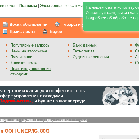
ий номер
|
Подписка
|
Электронная версия журнала
|
Отзывы
|
Реклама на по
На нашем сайте используют
Используя сайт, вы соглаш
Подробнее об обработке пе
Доска объявлений
Товары и услуги
Работа
Прайс-листы
Видео
Популярные запросы
Банк данных
Ф
Цены на вторсырье
Технологии
С
Публикации
Судебные решения
А
Книжная полка
С
Практика управления
отходами
тодические документы в сфере управления отходами
я ООН UNEP/IG. 80/3