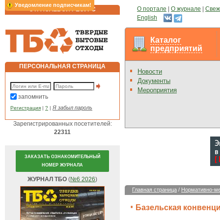
Уведомление подписчикам!
О портале
|
О журнале
|
Свеж
ОТРАСЛЕВОЙ РЕСУРС
English
Каталог
предприятий
ПЕРСОНАЛЬНАЯ СТРАНИЦА
Новости
Документы
Мероприятия
запомнить
Я забыл пароль
Регистрация
|
?
|
Зарегистрированных посетителей:
22311
ЗАКАЗАТЬ ОЗНАКОМИТЕЛЬНЫЙ
НОМЕР ЖУРНАЛА
ЖУРНАЛ ТБО
(
№6 2026
)
Главная страница
/
Нормативно-ме
Базельская конвенци