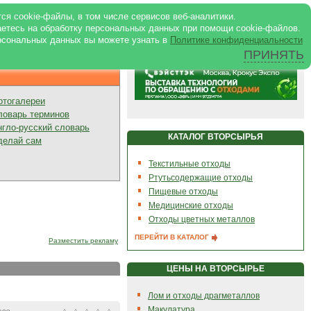
ртале
|
Реклама в журнале
|
ся cookie-файлы, в том числе сервисов веб-аналитики.
аетесь на обработку персональных данных при помощи cookie-файлов.
рсональных данных вы можете узнать в
Политике конфиденциальности
ПРИНЯТЬ
Презентации
отогалереи
ловарь терминов
нгло-русский словарь
КАТАЛОГ ВТОРСЫРЬЯ
делай сам
Текстильные отходы
Ртутьсодержащие отходы
Пищевые отходы
Медицинские отходы
Отходы цветных металлов
ПЕРЕЙТИ В КАТАЛОГ
Разместить рекламу
ЦЕНЫ НА ВТОРСЫРЬЕ
Лом и отходы драгметаллов
Макулатура