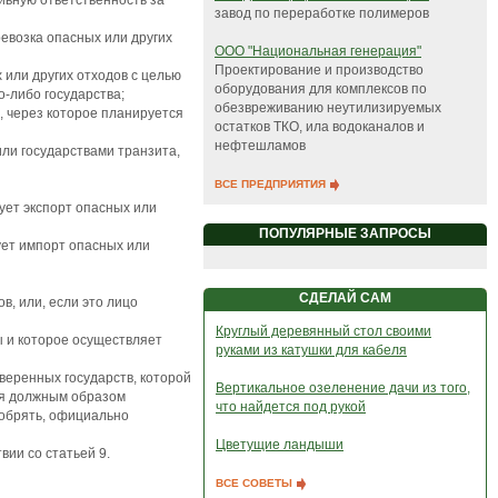
ивную ответственность за
завод по переработке полимеров
ревозка опасных или других
ООО "Национальная генерация"
Проектирование и производство
 или других отходов с целью
оборудования для комплексов по
о-либо государства;
обезвреживанию неутилизируемых
, через которое планируется
остатков ТКО, ила водоканалов и
нефтешламов
ли государствами транзита,
ВСЕ ПРЕДПРИЯТИЯ
ует экспорт опасных или
ПОПУЛЯРНЫЕ ЗАПРОСЫ
ует импорт опасных или
СДЕЛАЙ САМ
в, или, если это лицо
Круглый деревянный стол своими
ы и которое осуществляет
руками из катушки для кабеля
веренных государств, которой
Вертикальное озеленение дачи из того,
ая должным образом
что найдется под рукой
добрять, официально
Цветущие ландыши
вии со статьей 9.
ВСЕ СОВЕТЫ