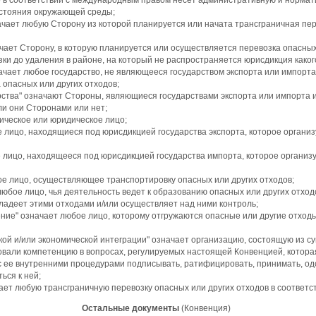
о в соответствии с международным правом несет административную и нормат
остояния окружающей среды;
начает любую Сторону из которой планируется или начата трансграничная пе
ачает Сторону, в которую планируется или осуществляется перевозка опасных
зки до удаления в районе, на который не распространяется юрисдикция каког
начает любое государство, не являющееся государством экспорта или импорта
 опасных или других отходов;
рства" означают Стороны, являющиеся государствами экспорта или импорта и
ли они Сторонами или нет;
зическое или юридическое лицо;
е лицо, находящиеся под юрисдикцией государства экспорта, которое организ
е лицо, находящееся под юрисдикцией государства импорта, которое организ
бое лицо, осуществляющее транспортировку опасных или других отходов;
любое лицо, чья деятельность ведет к образованию опасных или других отходо
владеет этими отходами и/или осуществляет над ними контроль;
ение" означает любое лицо, которому отгружаются опасные или другие отход
кой и/или экономической интеграции" означает организацию, состоящую из су
овали компетенцию в вопросах, регулируемых настоящей Конвенцией, котор
с ее внутренними процедурами подписывать, ратифицировать, принимать, о
ься к ней;
ает любую трансграничную перевозку опасных или других отходов в соответст
Остальные документы
(Конвенция)