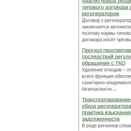
Анализ новых реда
типового договора 
регоператором
Договор с регоперато
заключается автомати
поэтому нормы типов
договора носят чрезвы
Прогноз перспектив
последствий регул
обращения с ТКО
Удаление отходов – э
всего функция обеспе
санитарно-эпидемиол
безопасности ...
Транспортирование
обход регоператора
практика взыскания
задолженности
В ряде регионов слож