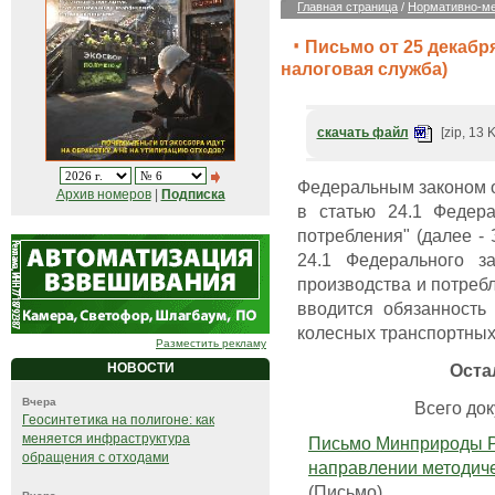
Главная страница
/
Нормативно-ме
Письмо от 25 декабря
налоговая служба)
скачать файл
[zip, 13 
Федеральным законом о
Архив номеров
|
Подписка
в статью 24.1 Федера
потребления" (далее -
24.1 Федерального з
производства и потребл
вводится обязанность
колесных транспортных 
Разместить рекламу
Оста
НОВОСТИ
Вчера
Всего док
Геосинтетика на полигоне: как
меняется инфраструктура
Письмо Минприроды Ро
обращения с отходами
направлении методич
(Письмо)