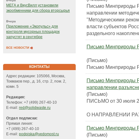
Вчера
Письмо Минприроды Ро
МЕГА и ВкусВилл установили
экообменники для сбора вторсырья
направлении методиче
"Методическими реко
Вчера
власти субъектов Рос
Приложение «Экопульс» для
контроля мусорных площадок
раздельного накоплен
запустят в сентябре
Письмо Минприроды Ро
ВСЕ НОВОСТИ
(Письмо)
Письмо Минприроды Ро
КОНТАКТЫ
Адрес редакции: 105066, Москва,
Письмо Минприроды Ро
Токмаков пер., д. 16, стр. 2, пом. 2,
направлении разъясн
комн. 5
(Письмо)
Редакция:
ПИСЬМО от 30 июля 20
Телефон: +7 (499) 267-40-10
E-mail:
red@solidwaste.ru
О НАПРАВЛЕНИИ Р
Отдел подписки:
Прямая линия:
Письмо Минприроды РФ
+7 (499) 267-40-10
(Письмо)
E-mail:
podpiska@vedomost.ru