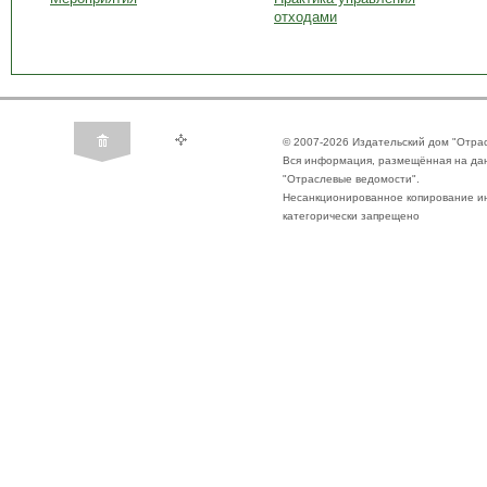
отходами
© 2007-2026 Издательский дом "Отра
Вся информация, размещённая на да
"Отраслевые ведомости".
Несанкционированное копирование ин
категорически запрещено