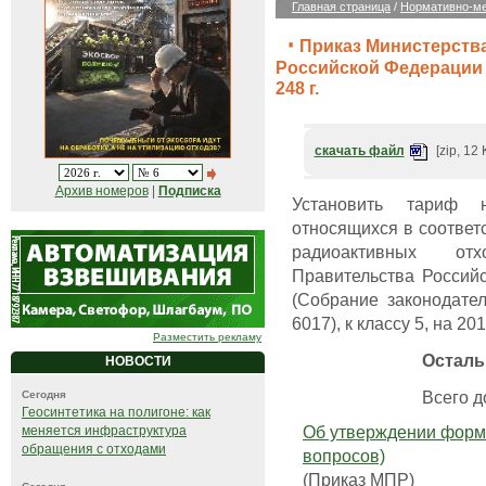
Главная страница
/
Нормативно-ме
Приказ Министерств
Российской Федерации (
248 г.
скачать файл
[zip, 12 
Архив номеров
|
Подписка
Установить тариф н
относящихся в соответ
радиоактивных отх
Правительства Российс
(Собрание законодател
6017), к классу 5, на 20
Разместить рекламу
Осталь
НОВОСТИ
Всего до
Сегодня
Геосинтетика на полигоне: как
Об утверждении форм 
меняется инфраструктура
обращения с отходами
вопросов)
(Приказ МПР)