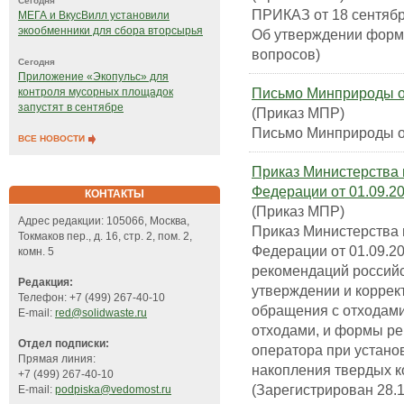
Сегодня
ПРИКАЗ от 18 сентябр
МЕГА и ВкусВилл установили
экообменники для сбора вторсырья
Об утверждении форм 
вопросов)
Сегодня
Приложение «Экопульс» для
Письмо Минприроды от
контроля мусорных площадок
запустят в сентябре
(Приказ МПР)
Письмо Минприроды от
ВСЕ НОВОСТИ
Приказ Министерства 
Федерации от 01.09.2
КОНТАКТЫ
(Приказ МПР)
Адрес редакции: 105066, Москва,
Приказ Министерства 
Токмаков пер., д. 16, стр. 2, пом. 2,
Федерации от 01.09.
комн. 5
рекомендаций российс
Редакция:
утверждении и коррек
Телефон: +7 (499) 267-40-10
обращения с отходами
E-mail:
red@solidwaste.ru
отходами, и формы ре
Отдел подписки:
оператора при устано
Прямая линия:
накопления твердых 
+7 (499) 267-40-10
(Зарегистрирован 28.
E-mail:
podpiska@vedomost.ru