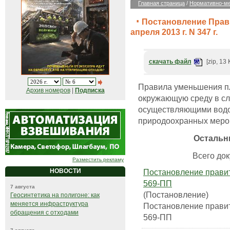
Главная страница
/
Нормативно-ме
Постановление Прав
апреля 2013 г. N 347 г.
скачать файл
[zip, 13 
Правила уменьшения пл
Архив номеров
|
Подписка
окружающую среду в сл
осуществляющими водоо
природоохранных меро
Остальн
Всего док
Разместить рекламу
Постановление правит
НОВОСТИ
569-ПП
7 августа
(Постановление)
Геосинтетика на полигоне: как
меняется инфраструктура
Постановление правит
обращения с отходами
569-ПП