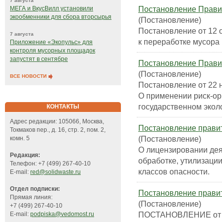
7 августа
Постановление Правит
МЕГА и ВкусВилл установили
экообменники для сбора вторсырья
(Постановление)
Постановление от 12 
7 августа
к переработке мусора
Приложение «Экопульс» для
контроля мусорных площадок
запустят в сентябре
Постановление Правит
(Постановление)
ВСЕ НОВОСТИ
Постановление от 22 
О применении риск-ор
государственном экол
КОНТАКТЫ
Адрес редакции: 105066, Москва,
Постановление правите
Токмаков пер., д. 16, стр. 2, пом. 2,
(Постановление)
комн. 5
О лицензировании дея
Редакция:
обработке, утилизации
Телефон: +7 (499) 267-40-10
классов опасности.
E-mail:
red@solidwaste.ru
Отдел подписки:
Постановление правите
Прямая линия:
(Постановление)
+7 (499) 267-40-10
ПОСТАНОВЛЕНИЕ от 4 
E-mail:
podpiska@vedomost.ru