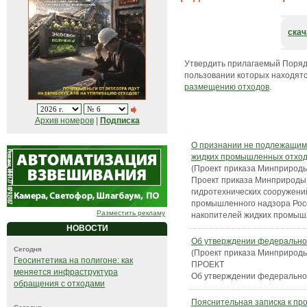
скач
Утвердить прилагаемый Поряд
пользовании которых находят
размещению отходов
.
Архив номеров
|
Подписка
О признании не подлежащим
жидких промышленных отход
(Проект приказа Минприроды
Проект приказа Минприроды
гидротехнических сооружени
промышленного надзора Росс
Разместить рекламу
накопителей жидких промыш
НОВОСТИ
Об утверждении федеральног
Сегодня
(Проект приказа Минприроды
Геосинтетика на полигоне: как
ПРОЕКТ
меняется инфраструктура
Об утверждении федеральног
обращения с отходами
Пояснительная записка к пр