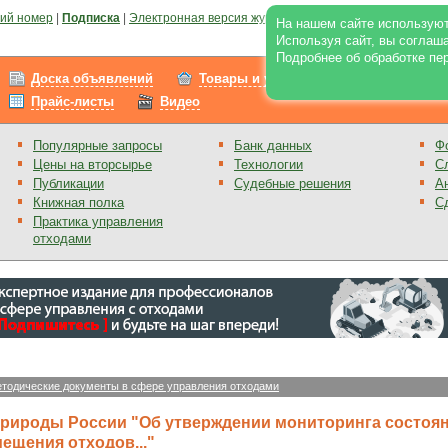
ий номер
|
Подписка
|
Электронная версия журнала
|
Отзывы
|
Реклама на по
На нашем сайте используют
Используя сайт, вы соглаш
Подробнее об обработке пе
Доска объявлений
Товары и услуги
Работа
Прайс-листы
Видео
Популярные запросы
Банк данных
Ф
Цены на вторсырье
Технологии
С
Публикации
Судебные решения
А
Книжная полка
С
Практика управления
отходами
тодические документы в сфере управления отходами
природы России "Об утверждении мониторинга состоя
ещения отходов..."