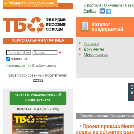
Уведомление подписчикам!
О портале
|
О журнале
|
Свеж
ОТРАСЛЕВОЙ РЕСУРС
English
Каталог
предприятий
ПЕРСОНАЛЬНАЯ СТРАНИЦА
Новости
Документы
Мероприятия
запомнить
Я забыл пароль
Регистрация
|
?
|
Зарегистрированных посетителей:
22312
ЗАКАЗАТЬ ОЗНАКОМИТЕЛЬНЫЙ
НОМЕР ЖУРНАЛА
ЖУРНАЛ ТБО
(
№6 2026
)
Главная страница
/
Нормативно-ме
Проект приказа Мин
среды на объектах разм