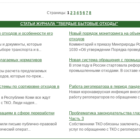
Страницы:
1
2
3
4
5
6
7
8
СТАТЬИ ЖУРНАЛА "ТВЕРДЫЕ БЫТОВЫЕ ОТХОДЫ"
 отходов и особенности его
Новый порядок мониторинга на объе
отходов
ы и документы, которые
Комментарий к приказу Минприроды Ро
боре транспорта и в...
1030 «Об утверждении Порядка проведе
длагаемых нормативов
Новая система обращения с промы
В этом году в России стартовала рефо
промышленными отходами. В составе н
ры расчета предлагаемых
дов, которые по-преж...
стемы по сортировке отходов в
Работа регоператора в период панд
Новая коронавирусная инфекция внесла
работу регоператоров по обращению с 
в Республике Коми все ждут
с ТКО. Люди надея...
ациям в сфере переработки
Проблематика законодательства гла
Часть 3
чили письмо публично-правовой
Собственники ТКО обязаны заключить 
ический операт...
услуг по обращению с ТКО с регоператор