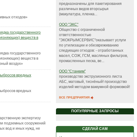
предназначены для пакетирования
различных видов вторсырья
(макулатура, пленка...
ивных отходов»
ООО "ЭКС"
Общество с ограниченной
ядка государственного
ответственностью
рязняющих) веществ в
"ЭКОКРЫМСЕРВИС"оказывает услуги
по утилизации и обезвреживанию
следующих отходов: - отработанных
ядка государственного
масел, СОЖ, ГСМ, масляных фильтров,
рязняющих) веществ в
промасленных песка, ве...
рный воздух»
ООО "Станким"
выбросов вредных
производство экструзионного листа
АБС, матовый, тиснёный! произодство
изделий методом ваккумной формовкой!
выбросов вредных
ВСЕ ПРЕДПРИЯТИЯ
ПОПУЛЯРНЫЕ ЗАПРОСЫ
арственную экспертизу
ции подземных сооружений
ых вод и иных нужд, не
СДЕЛАЙ САМ