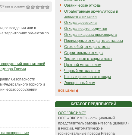
Органические отходы
67 раз и оценен
Отработанные аккумуляторы и
элементы питания
Отходы древесины
ми, во владении или в
Отходы нефтепродуктов
на территориях объектов по
Отходы пищевых производств
Полимерные отходы, пластмассы
Стеклобой, отходы стекла
Строительные отходы
Текстильные отходы и кожа
 сооружений накопителей
Цветной металлолом
надзора России
Черный металлолом
Шины и резиновые отходы
равил безопасности
Электронный лом
м Федерального горного и
хнических сооружений
ВСЕ ЦЕНЫ
КАТАЛОГ ПРЕДПРИЯТИЙ
ООО "ЭКСИМО"
ООО «ЭКСИМО» - официальный
представитель завода Presona (Швеция)
в России. Автоматические
 на захоронение
горизонтальные прессы Presona