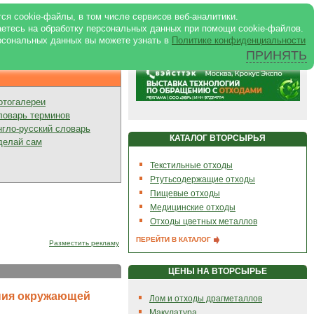
ртале
|
Реклама в журнале
|
ся cookie-файлы, в том числе сервисов веб-аналитики.
аетесь на обработку персональных данных при помощи cookie-файлов.
рсональных данных вы можете узнать в
Политике конфиденциальности
ПРИНЯТЬ
Презентации
отогалереи
ловарь терминов
нгло-русский словарь
КАТАЛОГ ВТОРСЫРЬЯ
делай сам
Текстильные отходы
Ртутьсодержащие отходы
Пищевые отходы
Медицинские отходы
Отходы цветных металлов
ПЕРЕЙТИ В КАТАЛОГ
Разместить рекламу
ЦЕНЫ НА ВТОРСЫРЬЕ
ния окружающей
Лом и отходы драгметаллов
Макулатура