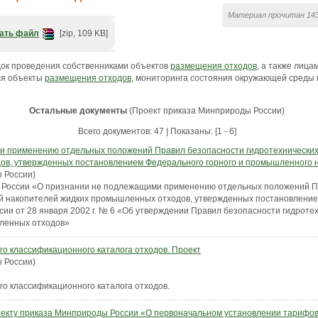
Материал прочитан 143
ать файл
[zip, 109 KB]
ок проведения собственниками объектов
размещения отходов
, а также лица
ся объекты
размещения отходов
, мониторинга состояния окружающей среды 
Остальные документы
(Проект приказа Минприроды России)
Всего документов: 47 | Показаны: [1 - 6]
и применению отдельных положений Правил безопасности гидротехнических
ов, утвержденных постановлением Федерального горного и промышленного 
 России)
 России «О признании не подлежащими применению отдельных положений П
й накопителей жидких промышленных отходов, утвержденных постановление
ии от 28 января 2002 г. № 6 «Об утверждении Правил безопасности гидроте
ленных отходов»
о классификационного каталога отходов. Проект
 России)
о классификационного каталога отходов.
оекту приказа Минприроды России «О первоначальном установлении тарифов