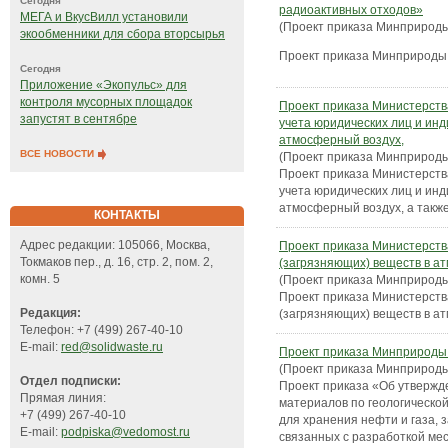
Сегодня
радиоактивных отходов»
МЕГА и ВкусВилл установили
(Проект приказа Минприроды
экообменники для сбора вторсырья
Проект приказа Минприроды 
Сегодня
Приложение «Экопульс» для
контроля мусорных площадок
Проект приказа Министерств
запустят в сентябре
учета юридических лиц и ин
атмосферный воздух,
ВСЕ НОВОСТИ
(Проект приказа Минприроды
Проект приказа Министерств
учета юридических лиц и ин
атмосферный воздух, а такж
КОНТАКТЫ
Адрес редакции: 105066, Москва,
Проект приказа Министерств
Токмаков пер., д. 16, стр. 2, пом. 2,
(загрязняющих) веществ в а
комн. 5
(Проект приказа Минприроды
Проект приказа Министерств
Редакция:
(загрязняющих) веществ в а
Телефон: +7 (499) 267-40-10
E-mail:
red@solidwaste.ru
Проект приказа Минприроды
(Проект приказа Минприроды
Отдел подписки:
Проект приказа «Об утвержд
Прямая линия:
материалов по геологическо
+7 (499) 267-40-10
для хранения нефти и газа, 
E-mail:
podpiska@vedomost.ru
связанных с разработкой м