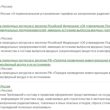
 России)
России «О первоначальном установлении тарифов на захоронение радиоакт
а природных ресурсов и экологии Росийской Федерации «Об утверждении Пор
дивидуальных предпринимателей, имеющих источники выбросов вредных (заг
 России)
а природных ресурсов и экологии Росийской Федерации «Об утверждении Пор
дивидуальных предпринимателей, имеющих источники выбросов вредных (заг
е количества и состава выбросов вредных (загрязняющих) веществ в атмосфе
а природных ресурсов и экологии РФ «Порядок проведения инвентаризации 
тмосферный воздух и их источников»
 России)
а природных ресурсов и экологии РФ «Порядок проведения инвентаризации 
тмосферный воздух и их источников»
 России
 России)
ении Требований к составу и правилам оформления представляемых на госуд
й информации об участках недр, намечаемых для строительства и эксплуата
захоронения радиоактивных, токсичных и иных опасных отходов, сброса сточн
есторождений полезных ископаемых»