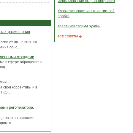
Использование старых покрышек
Уловистая снасть из пластиковой
пробки
Травянчик своими руками
ктах размещения
ВСЕ СОВЕТЫ
ссии от 08.12.2020 №
ния собс...
шленными отходами
рма в сфере обращения с
ац...
емии
 свои коррективы и в
ТКО...
зами регоператора.
договор на оказание
ом, в...