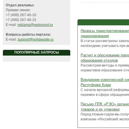
Отдел рекламы:
Прямая линия:
+7 (499) 267-40-10
+7 (499) 267-40-15
E-mail:
reklama@vedomost.ru
Нюансы транспортирования
Вопросы работы портала:
лицензирования
E-mail:
support@solidwaste.ru
В статье рассмотрены закон
необходимо учитывать при вы
ПОПУЛЯРНЫЕ ЗАПРОСЫ
Расчет и обоснование пре
образования отходов
Рассмотрим методы и приме
нормативов образования отхо
Внедрение комплексной си
Республике Коми
С начала мусорной реформы 
перемен в сфере обращения 
Письмо ППК «РЭО» организ
товаров и их упаковки
Перед Новым годом мы полу
компании «Российский эколог