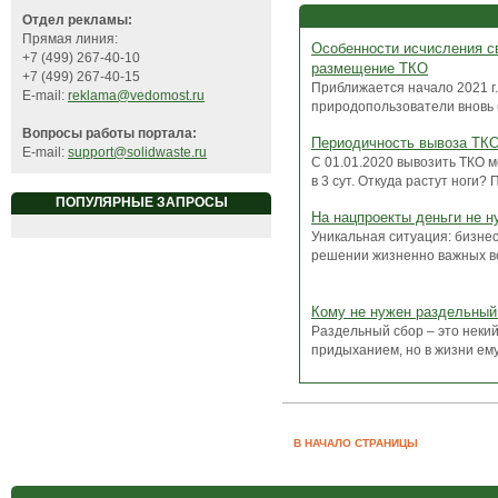
Отдел рекламы:
Прямая линия:
Особенности исчисления с
+7 (499) 267-40-10
размещение ТКО
+7 (499) 267-40-15
Приближается начало 2021 г.,
E-mail:
reklama@vedomost.ru
природопользователи вновь б
Вопросы работы портала:
Периодичность вывоза ТК
E-mail:
support@solidwaste.ru
С 01.01.2020 вывозить ТКО мо
в 3 сут. Откуда растут ноги? П
ПОПУЛЯРНЫЕ ЗАПРОСЫ
На нацпроекты деньги не 
Уникальная ситуация: бизнес
решении жизненно важных во
Кому не нужен раздельный
Раздельный сбор – это некий
придыханием, но в жизни ему 
В НАЧАЛО СТРАНИЦЫ