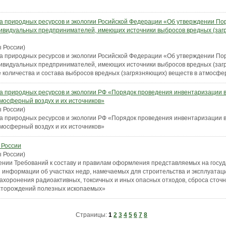
а природных ресурсов и экологии Росийской Федерации «Об утверждении Пор
дивидуальных предпринимателей, имеющих источники выбросов вредных (заг
 России)
а природных ресурсов и экологии Росийской Федерации «Об утверждении Пор
дивидуальных предпринимателей, имеющих источники выбросов вредных (заг
е количества и состава выбросов вредных (загрязняющих) веществ в атмосфе
а природных ресурсов и экологии РФ «Порядок проведения инвентаризации 
тмосферный воздух и их источников»
 России)
а природных ресурсов и экологии РФ «Порядок проведения инвентаризации 
тмосферный воздух и их источников»
 России
 России)
ении Требований к составу и правилам оформления представляемых на госуд
й информации об участках недр, намечаемых для строительства и эксплуата
захоронения радиоактивных, токсичных и иных опасных отходов, сброса сточн
есторождений полезных ископаемых»
Страницы:
1
2
3
4
5
6
7
8