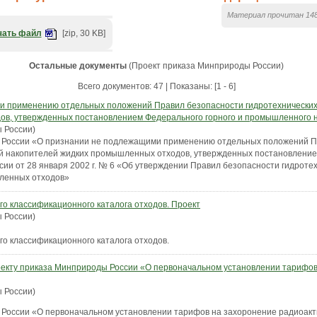
Материал прочитан 148
чать файл
[zip, 30 KB]
Остальные документы
(Проект приказа Минприроды России)
Всего документов: 47 | Показаны: [1 - 6]
и применению отдельных положений Правил безопасности гидротехнических
ов, утвержденных постановлением Федерального горного и промышленного 
 России)
 России «О признании не подлежащими применению отдельных положений П
й накопителей жидких промышленных отходов, утвержденных постановление
ии от 28 января 2002 г. № 6 «Об утверждении Правил безопасности гидроте
ленных отходов»
о классификационного каталога отходов. Проект
 России)
о классификационного каталога отходов.
оекту приказа Минприроды России «О первоначальном установлении тарифов
 России)
России «О первоначальном установлении тарифов на захоронение радиоакт