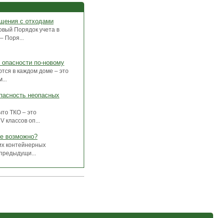
ащения с отходами
овый Порядок учета в
 Поря...
в опасности по-новому
ются в каждом доме – это
...
опасность неопасных
что ТКО – это
 классов оп...
ое возможно?
их контейнерных
 предыдущи...