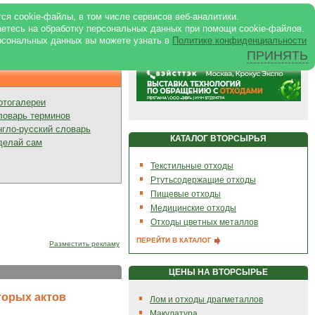
ртале
|
Реклама в журнале
|
ся cookie-файлы, в том числе сервисов веб-аналитики.
аетесь на обработку персональных данных при помощи cookie-файлов.
рсональных данных вы можете узнать в
Политике конфиденциальности
ПРИНЯТЬ
Презентации
отогалереи
ловарь терминов
нгло-русский словарь
КАТАЛОГ ВТОРСЫРЬЯ
делай сам
Текстильные отходы
Ртутьсодержащие отходы
Пищевые отходы
Медицинские отходы
Отходы цветных металлов
ПЕРЕЙТИ В КАТАЛОГ
Разместить рекламу
ЦЕНЫ НА ВТОРСЫРЬЕ
торых актов
Лом и отходы драгметаллов
Макулатура