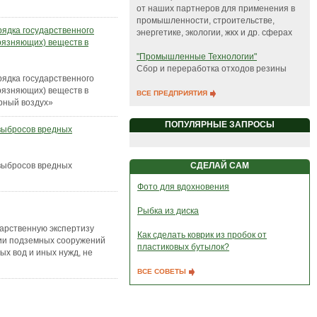
от наших партнеров для применения в
промышленности, строительстве,
ядка государственного
энергетике, экологии, жкх и др. сферах
рязняющих) веществ в
"Промышленные Технологии"
Сбор и переработка отходов резины
ядка государственного
рязняющих) веществ в
ВСЕ ПРЕДПРИЯТИЯ
рный воздух»
ПОПУЛЯРНЫЕ ЗАПРОСЫ
выбросов вредных
СДЕЛАЙ САМ
выбросов вредных
Фото для вдохновения
Рыбка из диска
арственную экспертизу
Как сделать коврик из пробок от
ции подземных сооружений
пластиковых бутылок?
ых вод и иных нужд, не
ВСЕ СОВЕТЫ