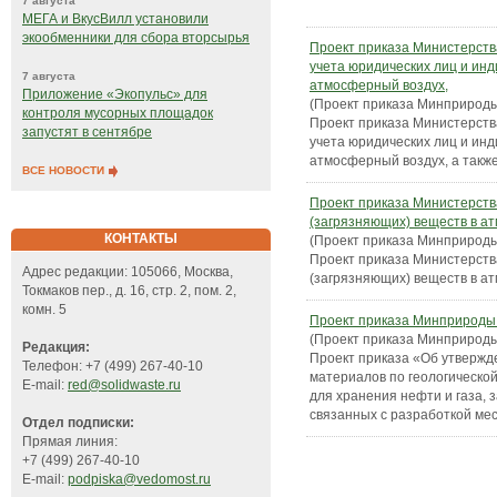
7 августа
МЕГА и ВкусВилл установили
экообменники для сбора вторсырья
Проект приказа Министерств
учета юридических лиц и ин
7 августа
атмосферный воздух,
Приложение «Экопульс» для
(Проект приказа Минприроды
контроля мусорных площадок
Проект приказа Министерств
запустят в сентябре
учета юридических лиц и ин
атмосферный воздух, а такж
ВСЕ НОВОСТИ
Проект приказа Министерств
(загрязняющих) веществ в а
КОНТАКТЫ
(Проект приказа Минприроды
Проект приказа Министерств
Адрес редакции: 105066, Москва,
(загрязняющих) веществ в а
Токмаков пер., д. 16, стр. 2, пом. 2,
комн. 5
Проект приказа Минприроды
(Проект приказа Минприроды
Редакция:
Проект приказа «Об утвержд
Телефон: +7 (499) 267-40-10
материалов по геологическо
E-mail:
red@solidwaste.ru
для хранения нефти и газа, 
связанных с разработкой м
Отдел подписки:
Прямая линия:
+7 (499) 267-40-10
E-mail:
podpiska@vedomost.ru