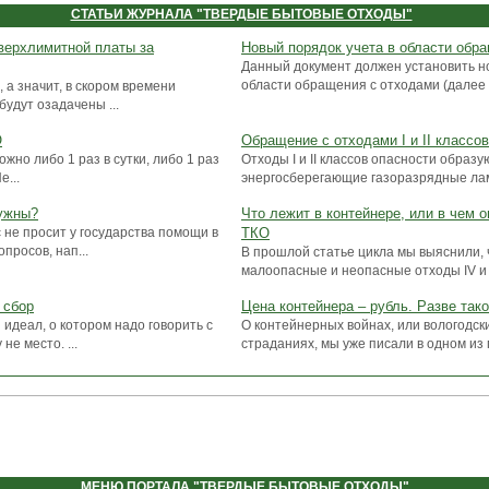
СТАТЬИ ЖУРНАЛА "ТВЕРДЫЕ БЫТОВЫЕ ОТХОДЫ"
верхлимитной платы за
Новый порядок учета в области обр
Данный документ должен установить н
области обращения с отходами (далее –
 а значит, в скором времени
удут озадачены ...
О
Обращение с отходами I и II классо
жно либо 1 раз в сутки, либо 1 раз
Отходы I и II классов опасности образу
е...
энергосберегающие газоразрядные лам
нужны?
Что лежит в контейнере, или в чем 
 не просит у государства помощи в
ТКО
просов, нап...
В прошлой статье цикла мы выяснили, 
малоопасные и неопасные отходы IV и V
 сбор
Цена контейнера – рубль. Разве так
 идеал, о котором надо говорить с
О контейнерных войнах, или вологодск
не место. ...
страданиях, мы уже писали в одном из
МЕНЮ
ПОРТАЛА "ТВЕРДЫЕ БЫТОВЫЕ ОТХОДЫ"