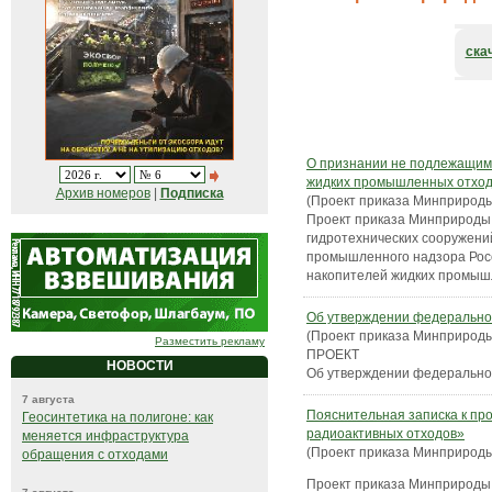
ска
О признании не подлежащим
жидких промышленных отход
Архив номеров
|
Подписка
(Проект приказа Минприроды
Проект приказа Минприроды
гидротехнических сооружени
промышленного надзора Росс
накопителей жидких промыш
Об утверждении федеральног
(Проект приказа Минприроды
Разместить рекламу
ПРОЕКТ
НОВОСТИ
Об утверждении федеральног
7 августа
Пояснительная записка к пр
Геосинтетика на полигоне: как
радиоактивных отходов»
меняется инфраструктура
(Проект приказа Минприроды
обращения с отходами
Проект приказа Минприроды 