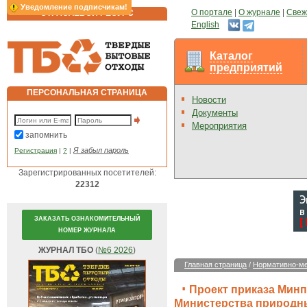
Уведомление подписчикам!
О портале
|
О журнале
|
Свеж
ОТРАСЛЕВОЙ РЕСУРС
English
Каталог
предприятий
ПЕРСОНАЛЬНАЯ СТРАНИЦА
Новости
Документы
Мероприятия
запомнить
Я забыл пароль
Регистрация
|
?
|
Зарегистрированных посетителей:
22312
ЗАКАЗАТЬ ОЗНАКОМИТЕЛЬНЫЙ
НОМЕР ЖУРНАЛА
ЖУРНАЛ ТБО
(
№6 2026
)
Главная страница
/
Нормативно-ме
Проект приказа Мин
Министерства природны