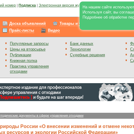
ий номер
|
Подписка
|
Электронная версия журнала
|
Отзывы
|
Реклама на по
На нашем сайте используют
Используя сайт, вы соглаш
Подробнее об обработке пе
Доска объявлений
Товары и услуги
Работа
Прайс-листы
Видео
Популярные запросы
Банк данных
Ф
Цены на вторсырье
Технологии
С
Публикации
Судебные решения
А
Книжная полка
С
Практика управления
отходами
тодические документы в сфере управления отходами
природы России «О внесении изменений и отмене неко
х ресурсов и экологии Российской Федерации»