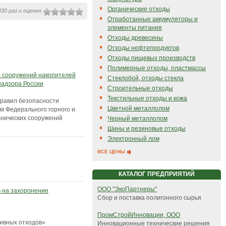
Органические отходы
30 раз и оценен
Отработанные аккумуляторы и
элементы питания
Отходы древесины
Отходы нефтепродуктов
Отходы пищевых производств
Полимерные отходы, пластмассы
 сооружений накопителей
Стеклобой, отходы стекла
надзора России
Строительные отходы
Текстильные отходы и кожа
равил безопасности
Цветной металлолом
м Федерального горного и
хнических сооружений
Черный металлолом
Шины и резиновые отходы
Электронный лом
ВСЕ ЦЕНЫ
КАТАЛОГ ПРЕДПРИЯТИЙ
ООО "ЭкоПартнеры"
 на захоронение
Сбор и поставка полигонного сырья
ПромСтройИнновации, ООО
ивных отходов»
Инновационные технические решения