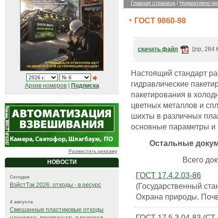
Главная страница
/
Нормативно-ме
ГОСТ 9860-98
скачать файл
[zip, 284 
Настоящий стандарт ра
гидравлические пакети
Архив номеров
|
Подписка
пакетирования в холодн
цветных металлов и сп
шихты в различных пла
основные параметры и
Остальные доку
Разместить рекламу
Всего док
НОВОСТИ
ГОСТ 17.4.2.03-86
Сегодня
(Государственный ста
ВэйстТэк 2026: отходы - в ресурс
Охрана природы. Почв
4 августа
Смешанные пластиковые отходы
ГОСТ 17.5.3.04-83 (С