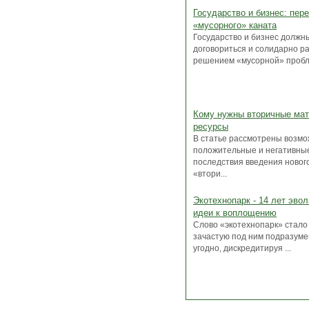
Государство и бизнес: пер
«мусорного» каната
Государство и бизнес должн
договориться и солидарно р
решением «мусорной» пробле
Кому нужны вторичные ма
ресурсы
В статье рассмотрены возм
положительные и негативны
последствия введения новог
«втори...
Экотехнопарк - 14 лет эво
идеи к воплощению
Слово «экотехнопарк» стало
зачастую под ним подразуме
угодно, дискредитируя ...