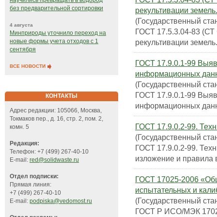
научились превращать в водород
без предварительной сортировки
рекультивации земель
(Государственный ста
4 августа
ГОСТ 17.5.3.04-83 (С
Минприроды уточнило переход на
рекультивации земель
новые формы учета отходов с 1
сентября
ГОСТ 17.9.0.1-99 Выя
ВСЕ НОВОСТИ
информационных данн
(Государственный ста
ГОСТ 17.9.0.1-99 Выя
КОНТАКТЫ
информационных данн
Адрес редакции: 105066, Москва,
Токмаков пер., д. 16, стр. 2, пом. 2,
ГОСТ 17.9.0.2-99. Тех
комн. 5
(Государственный ста
Редакция:
ГОСТ 17.9.0.2-99. Тех
Телефон: +7 (499) 267-40-10
изложение и правила 
E-mail:
red@solidwaste.ru
Отдел подписки:
ГОСТ 17025-2006 «Общ
Прямая линия:
испытательных и кал
+7 (499) 267-40-10
(Государственный ста
E-mail:
podpiska@vedomost.ru
ГОСТ Р ИСО/МЭК 1702