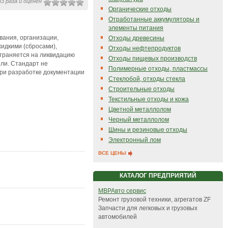
3 раза и оценен
Органические отходы
Отработанные аккумуляторы и
элементы питания
ания, организации,
Отходы древесины
идкими (сбросами),
Отходы нефтепродуктов
страняется на ликвидацию
Отходы пищевых производств
ли. Стандарт не
Полимерные отходы, пластмассы
ри разработке документации
Стеклобой, отходы стекла
Строительные отходы
Текстильные отходы и кожа
Цветной металлолом
Черный металлолом
Шины и резиновые отходы
Электронный лом
ВСЕ ЦЕНЫ
КАТАЛОГ ПРЕДПРИЯТИЙ
МВРАвто сервис
Ремонт грузовой техники, агрегатов ZF
Запчасти для легковых и грузовых
автомобилей