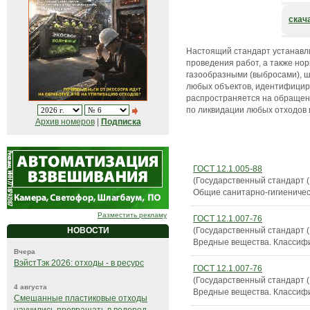
скач
Настоящий стандарт устанавл
проведения работ, а также но
газообразными (выбросами), ш
любых объектов, идентифициро
распространяется на обращен
по ликвидации любых отходов 
Архив номеров
|
Подписка
ГОСТ 12.1.005-88
(Государственный стандарт 
Общие санитарно-гигиеничес
Разместить рекламу
ГОСТ 12.1.007-76
(Государственный стандарт 
НОВОСТИ
Вредные вещества. Классиф
Вчера
ВэйстТэк 2026: отходы - в ресурс
ГОСТ 12.1.007-76
(Государственный стандарт 
4 августа
Вредные вещества. Классиф
Смешанные пластиковые отходы