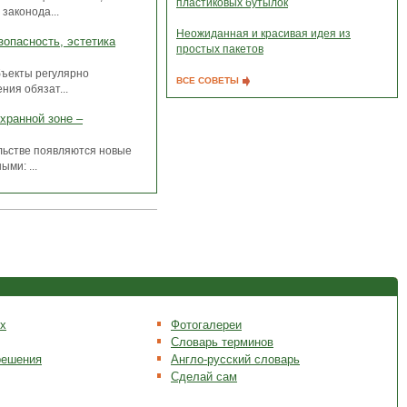
пластиковых бутылок
законода...
Неожиданная и красивая идея из
зопасность, эстетика
простых пакетов
бъекты регулярно
ВСЕ СОВЕТЫ
ния обязат...
хранной зоне –
льстве появляются новые
ми: ...
х
Фотогалереи
Словарь терминов
решения
Англо-русский словарь
Сделай сам