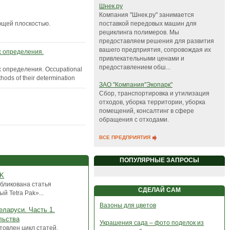
Шнек.ру
Компания "Шнек.ру" занимается
поставкой передовых машин для
ющей плоскостью.
рециклинга полимеров. Мы
предоставляем решения для развития
вашего предприятия, сопровождая их
х определения.
привлекательными ценами и
предоставлением обш...
 определения. Occupational
hods of their determination
ЗАО "Компания"Экопарк"
Сбор, транспортировка и утилизация
отходов, уборка территории, уборка
помещений, консалтинг в сфере
обращения с отходами.
ВСЕ ПРЕДПРИЯТИЯ
ПОПУЛЯРНЫЕ ЗАПРОСЫ
AK
бликована статья
СДЕЛАЙ САМ
 Tetra Pak»...
Вазоны для цветов
еларуси. Часть 1.
льства
Украшения сада – фото поделок из
товлен цикл статей,