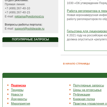
Отдел рекламы:
1030 «Об утверждении Поряд
Прямая линия:
+7 (499) 267-40-10
Работа регоператора в пе
+7 (499) 267-40-15
Новая коронавирусная инфек
E-mail:
reklama@vedomost.ru
работу регоператоров по обр
Вопросы работы портала:
E-mail:
support@solidwaste.ru
Гильотина для лицензиров
К 2021 году на российскую к
должна опуститься «регулято
ПОПУЛЯРНЫЕ ЗАПРОСЫ
В НАЧАЛО СТРАНИЦЫ
Подписка
Популярные запросы
Тендеры
Цены на вторсырье
Новости
Публикации
Документы
Книжная полка
Мероприятия
Практика управления 