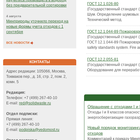
научились превращать в водород
ГОСТ 12.1.026-80
без предварительной сортировки
(Государственный стандарт 
Шум. Определение шумовых х
4 августа
Технический метод.
Минприроды уточнило переход на
новые формы учета отходов с 1
ГОСТ 12.1.044-89 Пожаровзр
сентября
(Государственный стандарт 
ГОСТ 12.1.044-89 Пожаровзр
ВСЕ НОВОСТИ
safety standards system. Fire 
ГОСТ 12.2.055-81
КОНТАКТЫ
(Государственный стандарт 
Оборудование для переработ
Адрес редакции: 105066, Москва,
Токмаков пер., д. 16, стр. 2, пом. 2,
комн. 5
Редакция:
Телефон: +7 (499) 267-40-10
E-mail:
red@solidwaste.ru
Обращение с отходами I и 
Отходы I и II классов опасно
Отдел подписки:
энергосберегающие газоразр
Прямая линия:
+7 (499) 267-40-10
Новый порядок мониторинг
E-mail:
podpiska@vedomost.ru
отходов
Комментарий к приказу Минп