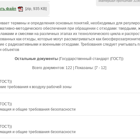
Материал прочитан 3198
ать файл
[zip, 935 KB]
ивает термины и определения основных понятий, необходимых для регулиров
рмативно-методического обеспечения при обращении с отходами: твердыми, ж
ламами и смесями на различных этапах их технологического цикла и распро
ванных как отходы, которые могут рассматриваться как биосферозагрязните
ие с радиоактивными и военными отходами. Требования следует учитывать п
и объектов
Остальные документы
(Государственный стандарт (ГОСТ))
Всего документов: 122 | Показаны: [7 - 12]
(ГОСТ))
кие требования к воздуху рабочей зоны
(ГОСТ))
икация и общие требования безопасности
(ГОСТ))
икация и общие требования безопасности