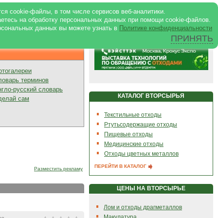
ртале
|
Реклама в журнале
|
ся cookie-файлы, в том числе сервисов веб-аналитики.
аетесь на обработку персональных данных при помощи cookie-файлов.
рсональных данных вы можете узнать в
Политике конфиденциальности
ПРИНЯТЬ
Презентации
отогалереи
ловарь терминов
нгло-русский словарь
КАТАЛОГ ВТОРСЫРЬЯ
делай сам
Текстильные отходы
Ртутьсодержащие отходы
Пищевые отходы
Медицинские отходы
Отходы цветных металлов
ПЕРЕЙТИ В КАТАЛОГ
Разместить рекламу
ЦЕНЫ НА ВТОРСЫРЬЕ
Лом и отходы драгметаллов
Макулатура