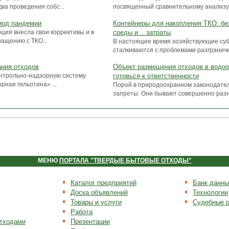
ка проведения собс...
посвященный сравнительному анализу 
риод пандемии
Контейнеры для накопления ТКО: бе
ция внесла свои коррективы и в
среды и... затраты
ащению с ТКО...
В настоящее время хозяйствующие су
сталкиваются с проблемами разграниче
ания отходов
Объект размещения отходов в водоо
онтрольно-надзорную систему
готовься к ответственности
рная гильотина» ...
Порой в природоохранном законодате
запреты. Они бывают совершенно разны
МЕНЮ
ПОРТАЛА "ТВЕРДЫЕ БЫТОВЫЕ ОТХОДЫ"
Каталог предприятий
Банк данны
Доска объявлений
Технологии
Товары и услуги
Судебные 
Работа
отходами
Презентации