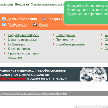
ий номер
|
Подписка
|
Электронная версия журнала
|
Отзывы
|
Реклама на по
На нашем сайте используют
Используя сайт, вы соглаш
Подробнее об обработке пе
Доска объявлений
Товары и услуги
Работа
Прайс-листы
Видео
Популярные запросы
Банк данных
Ф
Цены на вторсырье
Технологии
С
Публикации
Судебные решения
А
Книжная полка
С
Практика управления
отходами
тодические документы в сфере управления отходами