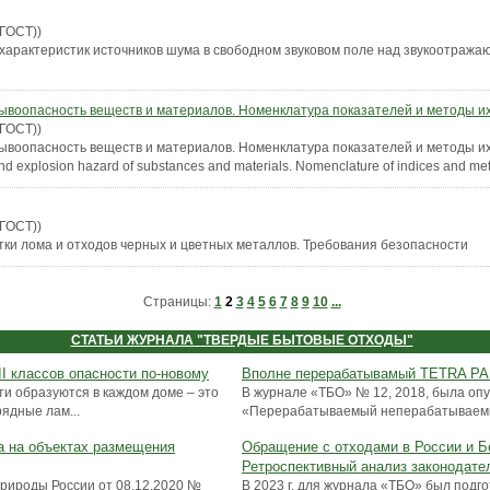
(ГОСТ))
арактеристик источников шума в свободном звуковом поле над звукоотража
ывоопасность веществ и материалов. Номенклатура показателей и методы и
(ГОСТ))
ывоопасность веществ и материалов. Номенклатура показателей и методы их
and explosion hazard of substances and materials. Nomenclature of indices and met
(ГОСТ))
ки лома и отходов черных и цветных металлов. Требования безопасности
Страницы:
1
2
3
4
5
6
7
8
9
10
...
СТАТЬИ ЖУРНАЛА "ТВЕРДЫЕ БЫТОВЫЕ ОТХОДЫ"
II классов опасности по-новому
Вполне перерабатывамый TETRA P
сти образуются в каждом доме – это
В журнале «ТБО» № 12, 2018, была опу
ядные лам...
«Перерабатываемый неперабатываемый
а на объектах размещения
Обращение с отходами в России и Б
Ретроспективный анализ законодате
рироды России от 08.12.2020 №
В 2023 г. для журнала «ТБО» был подго