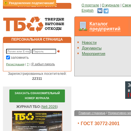
Уведомление подписчикам!
О портале
|
О журнале
|
Свеж
ОТРАСЛЕВОЙ РЕСУРС
English
Каталог
предприятий
ПЕРСОНАЛЬНАЯ СТРАНИЦА
Новости
Документы
Мероприятия
запомнить
Я забыл пароль
Регистрация
|
?
|
Зарегистрированных посетителей:
22311
ЗАКАЗАТЬ ОЗНАКОМИТЕЛЬНЫЙ
НОМЕР ЖУРНАЛА
ЖУРНАЛ ТБО
(
№6 2026
)
Главная страница
/
Нормативно-ме
ГОСТ 30772-2001