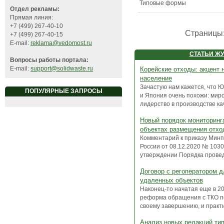
Типовые формы
Отдел рекламы:
Прямая линия:
+7 (499) 267-40-10
Страницы
+7 (499) 267-40-15
E-mail:
reklama@vedomost.ru
СТАТЬИ Ж
Вопросы работы портала:
E-mail:
support@solidwaste.ru
Корейские отходы: акцент 
население
Зачастую нам кажется, что 
ПОПУЛЯРНЫЕ ЗАПРОСЫ
и Япония очень похожи: мир
лидерство в производстве кач
Новый порядок мониторинг
объектах размещения отхо
Комментарий к приказу Мин
России от 08.12.2020 № 103
утверждении Порядка проведе
Договор с регоператором д
удаленных объектов
Наконец-то начатая еще в 201
реформа обращения с ТКО п
своему завершению, и практи
Анализ новых редакций ти