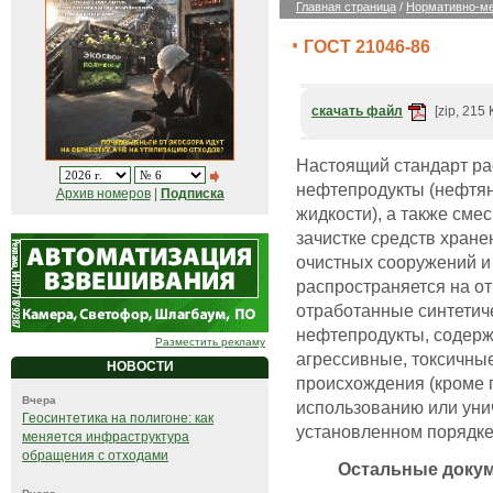
Главная страница
/
Нормативно-ме
ГОСТ 21046-86
скачать файл
[zip, 215 
Настоящий стандарт ра
нефтепродукты (нефтя
Архив номеров
|
Подписка
жидкости), а также сме
зачистке средств хране
очистных сооружений и
распространяется на о
отработанные синтетич
нефтепродукты, содерж
Разместить рекламу
агрессивные, токсичны
НОВОСТИ
происхождения (кроме 
Вчера
использованию или ун
Геосинтетика на полигоне: как
установленном порядке
меняется инфраструктура
обращения с отходами
Остальные доку