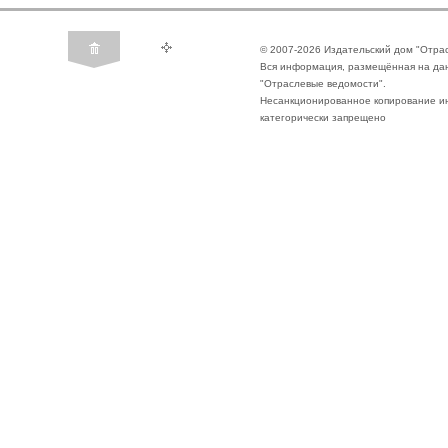
© 2007-2026 Издательский дом "Отра
Вся информация, размещённая на да
"Отраслевые ведомости".
Несанкционированное копирование ин
категорически запрещено