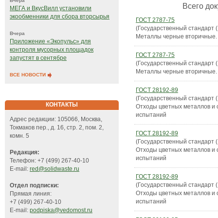
Вчера
Всего док
МЕГА и ВкусВилл установили
экообменники для сбора вторсырья
ГОСТ 2787-75
(Государственный стандарт 
Вчера
Металлы черные вторичные.
Приложение «Экопульс» для
контроля мусорных площадок
ГОСТ 2787-75
запустят в сентябре
(Государственный стандарт 
Металлы черные вторичные.
ВСЕ НОВОСТИ
ГОСТ 28192-89
(Государственный стандарт 
КОНТАКТЫ
Отходы цветных металлов и 
испытаний
Адрес редакции: 105066, Москва,
Токмаков пер., д. 16, стр. 2, пом. 2,
ГОСТ 28192-89
комн. 5
(Государственный стандарт 
Отходы цветных металлов и 
Редакция:
испытаний
Телефон: +7 (499) 267-40-10
E-mail:
red@solidwaste.ru
ГОСТ 28192-89
(Государственный стандарт 
Отдел подписки:
Отходы цветных металлов и 
Прямая линия:
испытаний
+7 (499) 267-40-10
E-mail:
podpiska@vedomost.ru