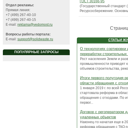
ГОСТ 30166-95
Отдел рекламы:
(Государственный стандарт 
Прямая линия:
Ресурсосбережение. Основн
+7 (499) 267-40-10
+7 (499) 267-40-15
E-mail:
reklama@vedomost.ru
Страни
Вопросы работы портала:
E-mail:
support@solidwaste.ru
СТАТЬИ Ж
О технологиях сортировки 
ПОПУЛЯРНЫЕ ЗАПРОСЫ
переработки строительных
Рост населения Земли и раз
промышленности приводят к
объемов строительства, рекон
Итоги первого полугодия 
области обращения с отхо
1 января 2019 г. по всей Рос
стартовала реформа в облас
обращения с отходами. По и
первог...
Договор с регоператором д
удаленных объектов
Наконец-то начатая еще в 201
реформа обращения с ТКО п