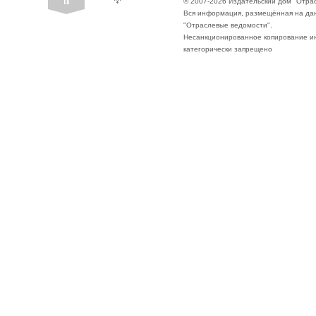
© 2007-2026 Издательский дом "Отра
Вся информация, размещённая на да
"Отраслевые ведомости".
Несанкционированное копирование ин
категорически запрещено