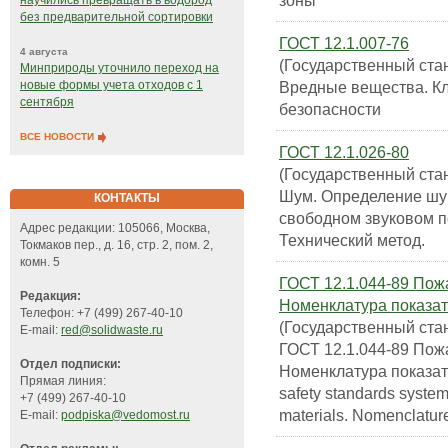
зоны
научились превращать в водород
без предварительной сортировки
ГОСТ 12.1.007-76
4 августа
(Государственный ста
Минприроды уточнило переход на
Вредные вещества. К
новые формы учета отходов с 1
сентября
безопасности
ВСЕ НОВОСТИ
ГОСТ 12.1.026-80
(Государственный ста
Шум. Определение шу
КОНТАКТЫ
свободном звуковом п
Адрес редакции: 105066, Москва,
Технический метод.
Токмаков пер., д. 16, стр. 2, пом. 2,
комн. 5
ГОСТ 12.1.044-89 Пож
Редакция:
Номенклатура показат
Телефон: +7 (499) 267-40-10
(Государственный ста
E-mail:
red@solidwaste.ru
ГОСТ 12.1.044-89 Пож
Отдел подписки:
Номенклатура показат
Прямая линия:
safety standards system
+7 (499) 267-40-10
materials. Nomenclature
E-mail:
podpiska@vedomost.ru