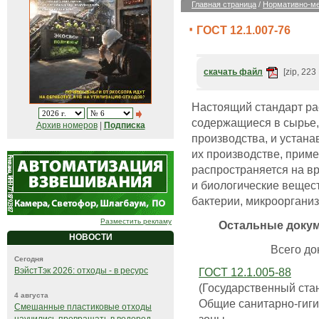
Главная страница
/
Нормативно-ме
ГОСТ 12.1.007-76
скачать файл
[zip, 223
Настоящий стандарт ра
содержащиеся в сырье, 
Архив номеров
|
Подписка
производства, и устан
их производстве, приме
распространяется на в
и биологические вещес
бактерии, микроорганизм
Разместить рекламу
Остальные доку
НОВОСТИ
Всего док
Сегодня
ГОСТ 12.1.005-88
ВэйстТэк 2026: отходы - в ресурс
(Государственный ста
4 августа
Общие санитарно-гиги
Смешанные пластиковые отходы