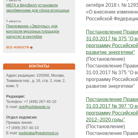
7 августа
октября 2018 г. № 129
МЕГА и ВкусВилл установили
экообменники для сбора вторсырья
«О внесении изменени
Российской Федерации 
7 августа
Приложение «Экопульс» для
Постановление Прави
контроля мусорных площадок
запустят в сентябре
31.03.2017 № 375 "О 
программу Российско
ВСЕ НОВОСТИ
развитие энергетики"
(Постановление)
Постановление Прави
КОНТАКТЫ
31.03.2017 № 375 "О 
Адрес редакции: 105066, Москва,
программу Российско
Токмаков пер., д. 16, стр. 2, пом. 2,
развитие энергетики"
комн. 5
Редакция:
Постановление Прави
Телефон: +7 (499) 267-40-10
31.03.2017 № 397 "О 
E-mail:
red@solidwaste.ru
программу Российско
Отдел подписки:
2012–2020 годы"
Прямая линия:
(Постановление)
+7 (499) 267-40-10
Постановление Прави
E-mail:
podpiska@vedomost.ru