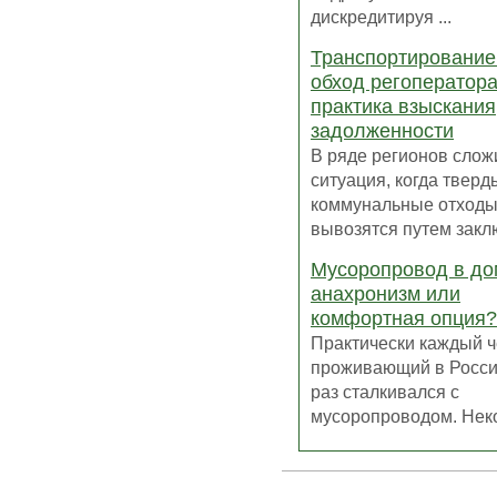
дискредитируя ...
Транспортирование
обход регоператора
практика взыскания
задолженности
В ряде регионов слож
ситуация, когда тверд
коммунальные отходы
вывозятся путем заклю
Мусоропровод в до
анахронизм или
комфортная опция?
Практически каждый ч
проживающий в России
раз сталкивался с
мусоропроводом. Неког