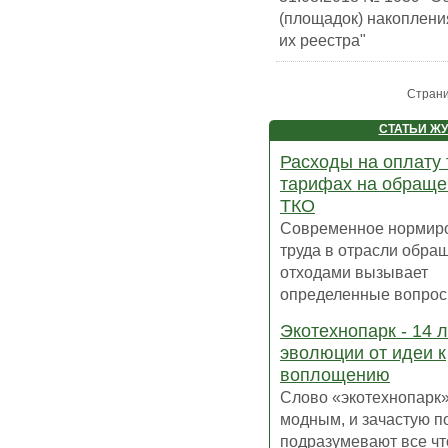
(площадок) накоплени
их реестра"
Стран
СТАТЬИ Ж
Расходы на оплату 
тарифах на обраще
ТКО
Современное нормир
труда в отрасли обра
отходами вызывает
определенные вопросы,
Экотехнопарк - 14 л
эволюции от идеи к
воплощению
Слово «экотехнопарк»
модным, и зачастую п
подразумевают все чт