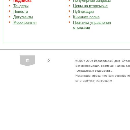
Подписка
Популярные запросы
Тендеры
Цены на вторсырье
Новости
Публикации
Документы
Книжная полка
Мероприятия
Практика управления
отходами
© 2007-2026 Издательский дом "Отра
Вся информация, размещённая на да
"Отраслевые ведомости".
Несанкционированное копирование ин
категорически запрещено