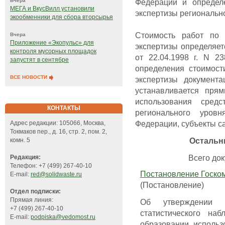
Федерации и определе
Вчера
МЕГА и ВкусВилл установили
экспертизы регионально
экообменники для сбора вторсырья
Стоимость работ по 
Вчера
Приложение «Экопульс» для
экспертизы определяет
контроля мусорных площадок
от 22.04.1998 г. N 
запустят в сентябре
определения стоимост
ВСЕ НОВОСТИ
экспертизы документ
устанавливается пря
использования сред
КОНТАКТЫ
регионального уров
Федерации, субъекты с
Адрес редакции: 105066, Москва,
Токмаков пер., д. 16, стр. 2, пом. 2,
Остальн
комн. 5
Всего док
Редакция:
Телефон: +7 (499) 267-40-10
Постановление Госкомс
E-mail:
red@solidwaste.ru
(Постановление)
Отдел подписки:
Прямая линия:
Об утверждении ф
+7 (499) 267-40-10
статистического на
E-mail:
podpiska@vedomost.ru
образовании, использ