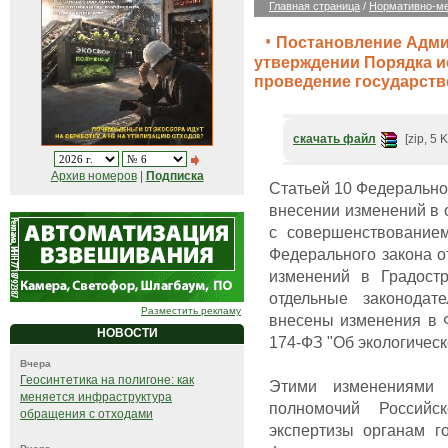
Главная страница
/
Нормативно-ме
Постановление Адми
утверждении Порядка и
проведение государств
скачать файл
[zip, 5 
Архив номеров
|
Подписка
Статьей 10 Федеральног
внесении изменений в 
с совершенствование
Федерального закона о
изменений в Градост
отдельные законодат
Разместить рекламу
внесены изменения в 
НОВОСТИ
174-ФЗ "Об экологическ
Вчера
Геосинтетика на полигоне: как
Этими изменениями 
меняется инфраструктура
полномочий Российс
обращения с отходами
экспертизы органам г