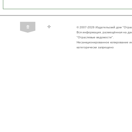
© 2007-2026 Издательский дом "Отра
Вся информация, размещённая на да
"Отраслевые ведомости".
Несанкционированное копирование ин
категорически запрещено