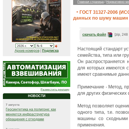
Главная страница
/
Нормативно-ме
ГОСТ 31327-2006 (ИС
данных по шуму машин 
скачать файл
[zip, 248
Настоящий стандарт ус
Архив номеров
|
Подписка
семейства, типа или гр
Он распространяется 
для которых имеются 
имеют сравнимые данн
Примечание - Метод, п
Разместить рекламу
для других физических
НОВОСТИ
Метод позволяет оцен
7 августа
Геосинтетика на полигоне: как
одного типа, т.е. поз
меняется инфраструктура
машины со сходными 
обращения с отходами
применения.