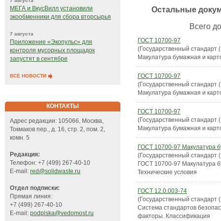
7 августа
Остальные доку
МЕГА и ВкусВилл установили
экообменники для сбора вторсырья
Всего до
7 августа
ГОСТ 10700-97
Приложение «Экопульс» для
(Государственный стандарт 
контроля мусорных площадок
Макулатура бумажная и карт
запустят в сентябре
ГОСТ 10700-97
ВСЕ НОВОСТИ
(Государственный стандарт 
Макулатура бумажная и карт
КОНТАКТЫ
ГОСТ 10700-97
(Государственный стандарт 
Адрес редакции: 105066, Москва,
Макулатура бумажная и карт
Токмаков пер., д. 16, стр. 2, пом. 2,
комн. 5
ГОСТ 10700-97 Макулатура б
Редакция:
(Государственный стандарт 
Телефон: +7 (499) 267-40-10
ГОСТ 10700-97 Макулатура б
E-mail:
red@solidwaste.ru
Технические условия
Отдел подписки:
ГОСТ 12.0.003-74
Прямая линия:
(Государственный стандарт 
+7 (499) 267-40-10
Система стандартов безопас
E-mail:
podpiska@vedomost.ru
факторы. Классификация