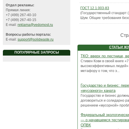
Отдел рекламы:
ГОСТ 12.1.003-83
Прямая линия:
(Государственный стандарт 
+7 (499) 267-40-10
Шум. Общие требования без
+7 (499) 267-40-15
E-mail:
reklama@vedomost.ru
Стр
Вопросы работы портала:
E-mail:
support@solidwaste.ru
СТАТЬИ Ж
ПОПУЛЯРНЫЕ ЗАПРОСЫ
ТКО: вверх по лестнице, в
Стивен Кови в своей книге «
высокоэффективных людей» 
метафору о том, что э...
Государство и бизнес: пер
«мусорного» каната
Государство и бизнес должн
договориться и солидарно р
решением «мусорной» пробле
Федеральный экологически
— о начавшемся тестиров
ОПВК