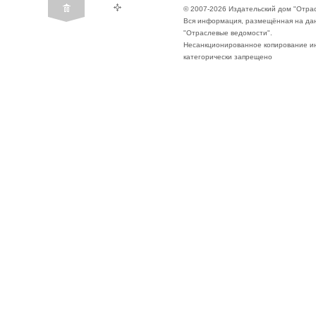
© 2007-2026 Издательский дом "Отра
Вся информация, размещённая на да
"Отраслевые ведомости".
Несанкционированное копирование ин
категорически запрещено