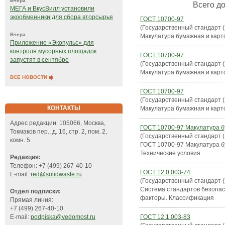
Вчера
Всего до
МЕГА и ВкусВилл установили
экообменники для сбора вторсырья
ГОСТ 10700-97
(Государственный стандарт 
Вчера
Макулатура бумажная и карт
Приложение «Экопульс» для
контроля мусорных площадок
ГОСТ 10700-97
запустят в сентябре
(Государственный стандарт 
Макулатура бумажная и карт
ВСЕ НОВОСТИ
ГОСТ 10700-97
(Государственный стандарт 
КОНТАКТЫ
Макулатура бумажная и карт
Адрес редакции: 105066, Москва,
ГОСТ 10700-97 Макулатура б
Токмаков пер., д. 16, стр. 2, пом. 2,
(Государственный стандарт 
комн. 5
ГОСТ 10700-97 Макулатура б
Технические условия
Редакция:
Телефон: +7 (499) 267-40-10
ГОСТ 12.0.003-74
E-mail:
red@solidwaste.ru
(Государственный стандарт 
Система стандартов безопас
Отдел подписки:
факторы. Классификация
Прямая линия:
+7 (499) 267-40-10
ГОСТ 12.1.003-83
E-mail:
podpiska@vedomost.ru