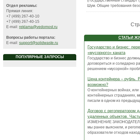
(Государственный стандарт 
Шум. Общие требования без
Отдел рекламы:
Прямая линия:
+7 (499) 267-40-10
+7 (499) 267-40-15
Стр
E-mail:
reklama@vedomost.ru
СТАТЬИ Ж
Вопросы работы портала:
E-mail:
support@solidwaste.ru
Государство и бизнес: пер
«мусорного» каната
ПОПУЛЯРНЫЕ ЗАПРОСЫ
Государство и бизнес должн
договориться и солидарно р
решением «мусорной» пробле
Цена контейнера – рубль. 
возможно?
О контейнерных войнах, или 
контейнерных страданиях, м
писали в одном из предыдущи
Договор с регоператором д
удаленных объектов. Часть
ИЗМЕНЕНИЕ ЗАКОНОДАТЕЛЬ
мы ранее выяснили, и регоп
образователи отходов находя