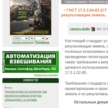
Главная страница
/
Нормативно-ме
ГОСТ 17.5.3.04-83 (С
рекультивации земель.
скачать файл
[zip, 11 
Настоящий стандарт ус
Архив номеров
|
Подписка
рекультивации земель,
полезных ископаемых и
проведении геологоразв
также требования к ре
целевого использования
17.5.1.02-85.
Разместить рекламу
НОВОСТИ
Требования стандарта 
проектировании и прои
Вчера
Геосинтетика на полигоне: как
земель и их рекультива
меняется инфраструктура
обращения с отходами
Остальные доку