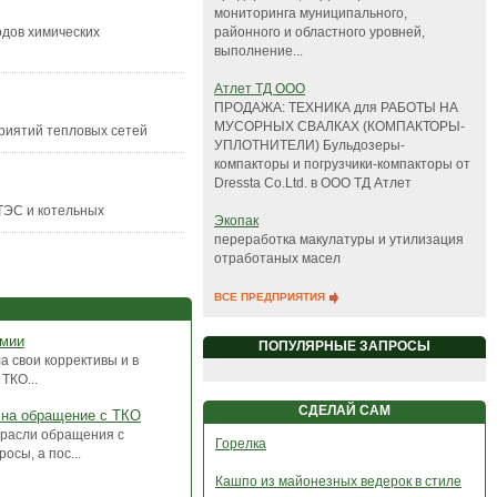
мониторинга муниципального,
районного и областного уровней,
одов химических
выполнение...
Атлет ТД ООО
ПРОДАЖА: ТЕХНИКА для РАБОТЫ НА
МУСОРНЫХ СВАЛКАХ (КОМПАКТОРЫ-
риятий тепловых сетей
УПЛОТНИТЕЛИ) Бульдозеры-
компакторы и погрузчики-компакторы от
Dressta Co.Ltd. в ООО ТД Атлет
ТЭС и котельных
Экопак
переработка макулатуры и утилизация
отработаных масел
ВСЕ ПРЕДПРИЯТИЯ
емии
ПОПУЛЯРНЫЕ ЗАПРОСЫ
 свои коррективы и в
ТКО...
СДЕЛАЙ САМ
 на обращение с ТКО
трасли обращения с
Горелка
сы, а пос...
Кашпо из майонезных ведерок в стиле