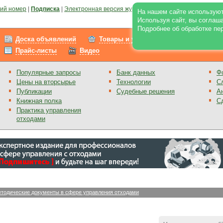
ий номер
|
Подписка
|
Электронная версия журнала
|
Отзывы
|
Реклама на по
На нашем сайте используют
Используя сайт, вы соглаш
Подробнее об обработке пе
Доска объявлений
Товары и услуги
Работа
Прайс-листы
Видео
Популярные запросы
Банк данных
Ф
Цены на вторсырье
Технологии
С
Публикации
Судебные решения
А
Книжная полка
С
Практика управления
отходами
тодические документы в сфере управления отходами