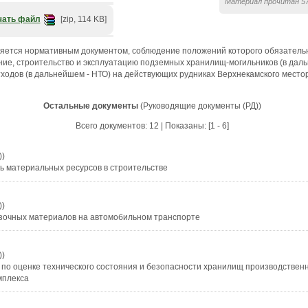
Материал прочитан 57
чать файл
[zip, 114 KB]
вляется нормативным документом, соблюдение положений которого обязательн
ие, строительство и эксплуатацию подземных хранилищ-могильников (в дал
ходов (в дальнейшем - НТО) на действующих рудниках Верхнекамского место
Остальные документы
(Руководящие документы (РД))
Всего документов: 12 | Показаны: [1 - 6]
))
ь материальных ресурсов в строительстве
))
зочных материалов на автомобильном транспорте
))
по оценке технического состояния и безопасности хранилищ производственн
мплекса