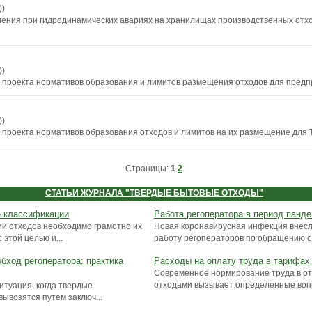
))
ления при гидродинамических авариях на хранилищах производственных отх
))
 проекта нормативов образования и лимитов размещения отходов для предп
))
 проекта нормативов образования отходов и лимитов на их размещение для 
Страницы:
1
2
СТАТЬИ ЖУРНАЛА "ТВЕРДЫЕ БЫТОВЫЕ ОТХОДЫ"
е классификации
Работа регоператора в период панд
и отходов необходимо грамотно их
Новая коронавирусная инфекция внесла
этой целью и...
работу регоператоров по обращению с 
бход регоператора: практика
Расходы на оплату труда в тарифах
Современное нормирование труда в о
отходами вызывает определенные вопро
итуация, когда твердые
ывозятся путем заключ...