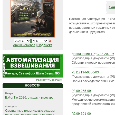
ска
Настоящая “Инструкция ...” я
осуществляющих проектирован
нерадиоактивных токсичных от
дальнейшем - рудниках).
Архив номеров
|
Подписка
Дополнение к РДС 82-202-96
(Руководящие документы (РД
Сборник типовых норм потер
Р3112194-0366-03
(Руководящие документы (РД
Разместить рекламу
Нормы расхода топлив и сма
НОВОСТИ
РД 09-255-99
Вчера
(Руководящие документы (РД
ВэйстТэк 2026: отходы - в ресурс
Методические рекомендации 
предприятий химического ко
4 августа
Смешанные пластиковые отходы
РД 09-391-00