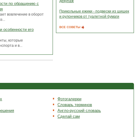
декупаж
ости по обращению с
ия
Прикольные ежики - подвески из шишек
ает вовлечение в оборот
и рулончиков от туалетной бумаги
...
ВСЕ СОВЕТЫ
и особенности его
нты, которые
порта и в...
х
Фотогалереи
Словарь терминов
решения
Англо-русский словарь
Сделай сам