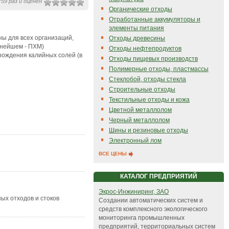
59 раз и оценен
Органические отходы
Отработанные аккумуляторы и
элементы питания
ы для всех организаций,
Отходы древесины
ьнейшем - ПХМ)
Отходы нефтепродуктов
рождения калийных солей (в
Отходы пищевых производств
Полимерные отходы, пластмассы
Стеклобой, отходы стекла
Строительные отходы
Текстильные отходы и кожа
Цветной металлолом
Черный металлолом
Шины и резиновые отходы
Электронный лом
ВСЕ ЦЕНЫ
КАТАЛОГ ПРЕДПРИЯТИЙ
Экрос-Инжиниринг, ЗАО
ых отходов и стоков
Создании автоматических систем и
средств комплексного экологического
мониторинга промышленных
предприятий, территориальных систем