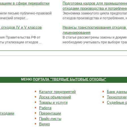
ациям в сфере переработки
Подготовка кадров для промышленн
отходами производства и потреблен
чили письмо публично-правовой
Экономика замкнутого цикла предполаг
ический операт...
отходов производства и потребления, из
 отходов IV и V классов
Нюансы транспортирования отходов 
лицензирования
ния Правительства РФ от
В статье рассмотрены законы и докуме
ты утилизации отходов ...
необходимо учитывать при выборе транс
МЕНЮ
ПОРТАЛА "ТВЕРДЫЕ БЫТОВЫЕ ОТХОДЫ"
Каталог предприятий
Банк данны
Доска объявлений
Технологии
Товары и услуги
Судебные 
Работа
отходами
Презентации
Прайс-листы
Видео