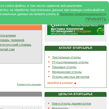
ртале
|
Реклама в журнале
|
ся cookie-файлы, в том числе сервисов веб-аналитики.
аетесь на обработку персональных данных при помощи cookie-файлов.
рсональных данных вы можете узнать в
Политике конфиденциальности
ПРИНЯТЬ
Презентации
отогалереи
ловарь терминов
нгло-русский словарь
КАТАЛОГ ВТОРСЫРЬЯ
делай сам
Текстильные отходы
Ртутьсодержащие отходы
Пищевые отходы
Медицинские отходы
Отходы цветных металлов
ПЕРЕЙТИ В КАТАЛОГ
Разместить рекламу
ЦЕНЫ НА ВТОРСЫРЬЕ
Лом и отходы драгметаллов
Макулатура