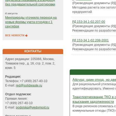
научились превращать в водород
(Руководящие документы (РД
без предварительной сортировки
Методика расчета зон затоп
предприятий
4 августа
Минприроды уточнило переход на
РД 153-34.1-02.207-00
новые формы учета отходов с 1
(Руководящие документы (РД
сентября
Рекомендации по разработке
ВСЕ НОВОСТИ
РД 153-34.1-02.208-2001
(Руководящие документы (РД
Рекомендации по разработке
КОНТАКТЫ
Адрес редакции: 105066, Москва,
Токмаков пер., д. 16, стр. 2, пом. 2,
комн. 5
Редакция:
Абсурд: один отход, но дв
Телефон: +7 (499) 267-40-10
Для рациональной утилизаци
E-mail:
red@solidwaste.ru
идентифицировать. Именно с 
Отдел подписки:
Транспортирование ТКО в о
Прямая линия:
взыскания задолженности
+7 (499) 267-40-10
В ряде регионов сложилась с
E-mail:
podpiska@vedomost.ru
коммунальные отходы (ТКО) в