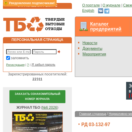
Уведомление подписчикам!
О портале
|
О журнале
|
Свеж
ОТРАСЛЕВОЙ РЕСУРС
English
Каталог
предприятий
ПЕРСОНАЛЬНАЯ СТРАНИЦА
Новости
Документы
Мероприятия
запомнить
Я забыл пароль
Регистрация
|
?
|
Зарегистрированных посетителей:
22311
ЗАКАЗАТЬ ОЗНАКОМИТЕЛЬНЫЙ
НОМЕР ЖУРНАЛА
ЖУРНАЛ ТБО
(
№6 2026
)
Главная страница
/
Нормативно-ме
РД 03-132-97