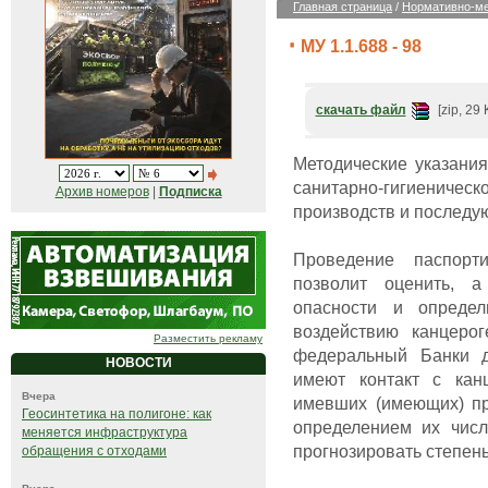
Главная страница
/
Нормативно-ме
МУ 1.1.688 - 98
скачать файл
[zip, 29 
Методические указани
санитарно-гигиенич
Архив номеров
|
Подписка
производств и последу
Проведение паспорт
позволит оценить, а
опасности и определ
воздействию канцерог
Разместить рекламу
федеральный Банки д
НОВОСТИ
имеют контакт с кан
Вчера
имевших (имеющих) пр
Геосинтетика на полигоне: как
определением их числ
меняется инфраструктура
прогнозировать степень
обращения с отходами