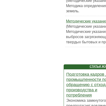
(Методические указани
Методика определения
земель.
Методические указани
(Методические указани
Методические указани
выбросов загрязняющи
твердых бытовых и п
СТАТЬИ Ж
Подготовка кадров
промышленности п
обращению с отхо
производства и
потребления
Экономика замкнутого
предполагает вовлече