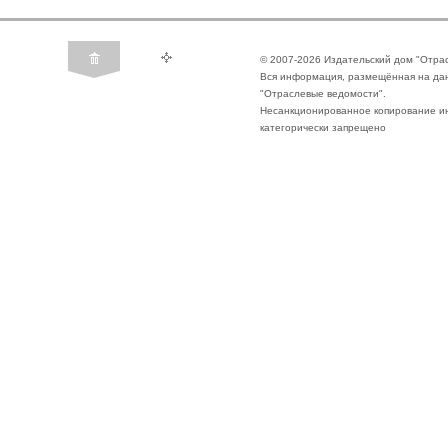
© 2007-2026 Издательский дом "Отра
Вся информация, размещённая на да
"Отраслевые ведомости".
Несанкционированное копирование ин
категорически запрещено