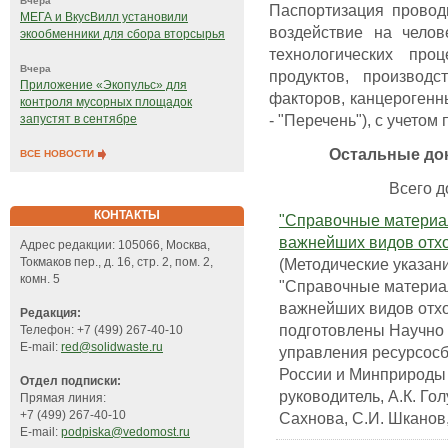
Вчера
Паспортизация провод
МЕГА и ВкусВилл установили
воздействие на челов
экообменники для сбора вторсырья
технологических про
Вчера
продуктов, производ
Приложение «Экопульс» для
факторов, канцерогенн
контроля мусорных площадок
- "Перечень"), с учето
запустят в сентябре
Остальные до
ВСЕ НОВОСТИ
Всего до
КОНТАКТЫ
"Справочные материа
важнейших видов отхо
Адрес редакции: 105066, Москва,
(Методические указани
Токмаков пер., д. 16, стр. 2, пом. 2,
комн. 5
"Справочные материа
важнейших видов отхо
Редакция:
подготовлены Научно 
Телефон: +7 (499) 267-40-10
E-mail:
red@solidwaste.ru
управления ресурсос
России и Минприроды 
Отдел подписки:
руководитель, А.К. Гол
Прямая линия:
+7 (499) 267-40-10
Сахнова, С.И. Шканов,
E-mail:
podpiska@vedomost.ru