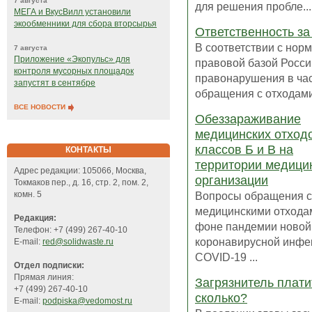
7 августа
для решения пробле...
МЕГА и ВкусВилл установили
экообменники для сбора вторсырья
Ответственность за
В соответствии с нор
7 августа
Приложение «Экопульс» для
правовой базой Росси
контроля мусорных площадок
правонарушения в ча
запустят в сентябре
обращения с отходами 
ВСЕ НОВОСТИ
Обеззараживание
медицинских отход
классов Б и В на
КОНТАКТЫ
территории медици
Адрес редакции: 105066, Москва,
организации
Токмаков пер., д. 16, стр. 2, пом. 2,
Вопросы обращения с
комн. 5
медицинскими отхода
Редакция:
фоне пандемии новой
Телефон: +7 (499) 267-40-10
коронавирусной инфе
E-mail:
red@solidwaste.ru
COVID-19 ...
Отдел подписки:
Прямая линия:
Загрязнитель платит
+7 (499) 267-40-10
сколько?
E-mail:
podpiska@vedomost.ru