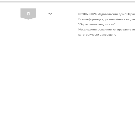
© 2007-2026 Издательский дом "Отра
Вся информация, размещённая на да
"Отраслевые ведомости".
Несанкционированное копирование ин
категорически запрещено