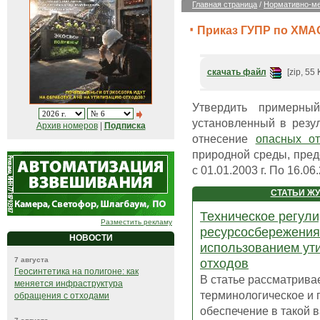
Главная страница
/
Нормативно-ме
Приказ ГУПР по ХМАО
скачать файл
[zip, 55 
Утвердить примерны
установленный в резу
Архив номеров
|
Подписка
отнесение
опасных от
природной среды, пред
с 01.01.2003 г. По 16.06.
СТАТЬИ Ж
Техническое регул
Разместить рекламу
ресурсосбережения
НОВОСТИ
использованием ут
7 августа
отходов
Геосинтетика на полигоне: как
В статье рассматрива
меняется инфраструктура
терминологическое и 
обращения с отходами
обеспечение в такой 