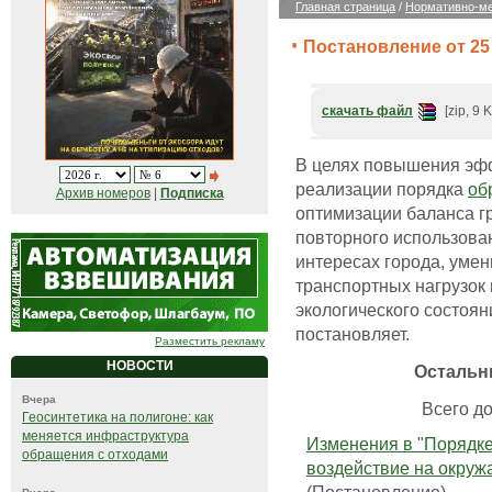
Главная страница
/
Нормативно-ме
Постановление от 25 
скачать файл
[zip, 9 
В целях повышения эф
реализации порядка
об
Архив номеров
|
Подписка
оптимизации баланса гр
повторного использован
интересах города, умен
транспортных нагрузок 
экологического состоя
постановляет.
Разместить рекламу
НОВОСТИ
Остальн
Вчера
Всего до
Геосинтетика на полигоне: как
меняется инфраструктура
Изменения в "Порядке
обращения с отходами
воздействие на окруж