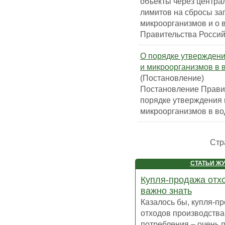
объекты через центра
лимитов на сбросы за
микроорганизмов и о 
Правительства Росси
О порядке утвержден
и микроорганизмов в 
(Постановление)
Постановление Правит
порядке утверждения 
микроорганизмов в во
Стр
СТАТЬИ Ж
Купля-продажа отхо
важно знать
Казалось бы, купля-п
отходов производства
потребления – очень 