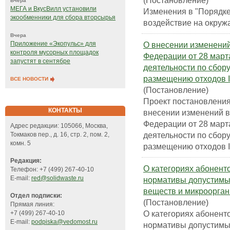
(Постановление)
Вчера
МЕГА и ВкусВилл установили
Изменения в "Порядке
экообменники для сбора вторсырья
воздействие на окруж
Вчера
О внесении изменений
Приложение «Экопульс» для
контроля мусорных площадок
Федерации от 28 март
запустят в сентябре
деятельности по сбор
размещению отходов I 
ВСЕ НОВОСТИ
(Постановление)
Проект постановлени
КОНТАКТЫ
внесении изменений в
Федерации от 28 март
Адрес редакции: 105066, Москва,
деятельности по сбор
Токмаков пер., д. 16, стр. 2, пом. 2,
комн. 5
размещению отходов I 
Редакция:
О категориях абонент
Телефон: +7 (499) 267-40-10
E-mail:
red@solidwaste.ru
нормативы допустимы
веществ и микроорга
Отдел подписки:
(Постановление)
Прямая линия:
О категориях абонент
+7 (499) 267-40-10
E-mail:
podpiska@vedomost.ru
нормативы допустимы