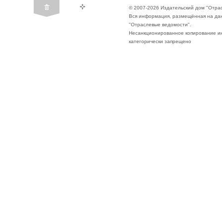
© 2007-2026 Издательский дом "Отра
Вся информация, размещённая на да
"Отраслевые ведомости".
Несанкционированное копирование ин
категорически запрещено