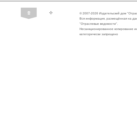
© 2007-2026 Издательский дом "Отра
Вся информация, размещённая на да
"Отраслевые ведомости".
Несанкционированное копирование ин
категорически запрещено