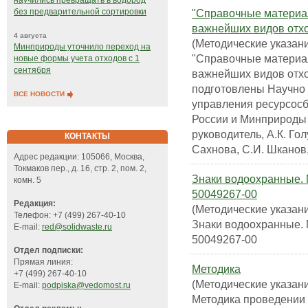
научились превращать в водород
"Справочные материа
без предварительной сортировки
важнейших видов отхо
4 августа
(Методические указани
Минприроды уточнило переход на
"Справочные материа
новые формы учета отходов с 1
сентября
важнейших видов отхо
подготовлены Научно 
ВСЕ НОВОСТИ
управления ресурсос
России и Минприроды 
руководитель, А.К. Гол
КОНТАКТЫ
Сахнова, С.И. Шканов,
Адрес редакции: 105066, Москва,
Токмаков пер., д. 16, стр. 2, пом. 2,
Знаки водоохранные. 
комн. 5
50049267-00
Редакция:
(Методические указани
Телефон: +7 (499) 267-40-10
Знаки водоохранные. 
E-mail:
red@solidwaste.ru
50049267-00
Отдел подписки:
Прямая линия:
Методика
+7 (499) 267-40-10
(Методические указани
E-mail:
podpiska@vedomost.ru
Методика проведении 