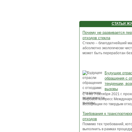
СТАТЬИ Ж
Почему не развивается пе
отходов стекла
Стекло – благодатнейший ма
абсолютно экологически чист
может быть переработан без 
Будущее отра
обращения с о
тенденции, во
вызовы
C 4 по 7 октября 2021 г. про
Мировой конгресс Междунар
ассоциации по твердым отхода
Требования к транспортир
отходов
Помимо тех требований, кот
выполнить в рамках процед