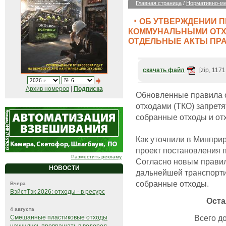
Главная страница
/
Нормативно-ме
ОБ УТВЕРЖДЕНИИ 
КОММУНАЛЬНЫМИ ОТХ
ОТДЕЛЬНЫЕ АКТЫ ПР
скачать файл
[zip, 1171
Архив номеров
|
Подписка
Обновленные правила 
отходами (ТКО) запрет
собранные отходы и отх
Как уточнили в Минприр
проект постановления 
Разместить рекламу
Согласно новым правила
НОВОСТИ
дальнейшей транспорти
собранные отходы.
Вчера
ВэйстТэк 2026: отходы - в ресурс
Оста
4 августа
Всего до
Смешанные пластиковые отходы