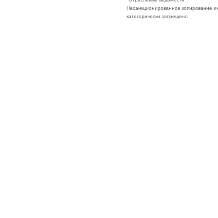
Несанкционированное копирование ин
категорически запрещено