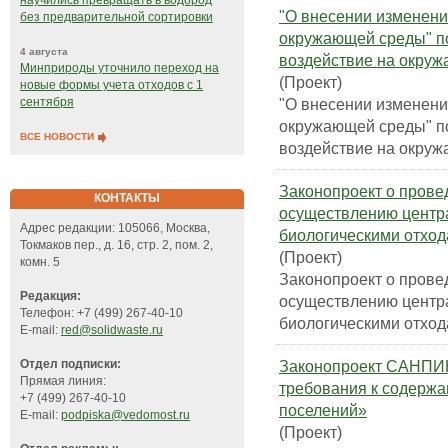
научились превращать в водород
"О внесении изменени
без предварительной сортировки
окружающей среды" по
4 августа
воздействие на окру
Минприроды уточнило переход на
(Проект)
новые формы учета отходов с 1
"О внесении изменени
сентября
окружающей среды" по
ВСЕ НОВОСТИ
воздействие на окру
Законопроект о прове
КОНТАКТЫ
осуществлению центр
Адрес редакции: 105066, Москва,
биологическими отход
Токмаков пер., д. 16, стр. 2, пом. 2,
(Проект)
комн. 5
Законопроект о прове
Редакция:
осуществлению центр
Телефон: +7 (499) 267-40-10
биологическими отход
E-mail:
red@solidwaste.ru
Законопроект САНПИН 
Отдел подписки:
Прямая линия:
требования к содержа
+7 (499) 267-40-10
поселений»
E-mail:
podpiska@vedomost.ru
(Проект)