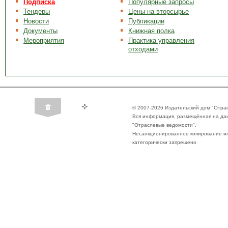
Подписка
Популярные запросы
Тендеры
Цены на вторсырье
Новости
Публикации
Документы
Книжная полка
Мероприятия
Практика управления
отходами
© 2007-2026 Издательский дом "Отра
Вся информация, размещённая на да
"Отраслевые ведомости".
Несанкционированное копирование ин
категорически запрещено