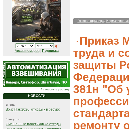
Главная страница
/
Нормативно-ме
Приказ 
труда и 
Архив номеров
|
Подписка
защиты Р
Федерации
381н "Об
Разместить рекламу
НОВОСТИ
професси
Вчера
стандарта
ВэйстТэк 2026: отходы - в ресурс
4 августа
ремонту 
Смешанные пластиковые отходы