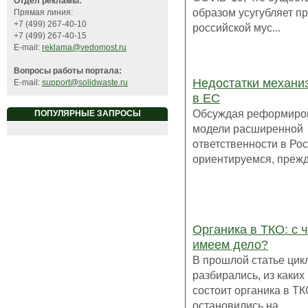
Отдел рекламы:
образом усугубляет п
Прямая линия:
+7 (499) 267-40-10
российской мус...
+7 (499) 267-40-15
E-mail:
reklama@vedomost.ru
Вопросы работы портала:
Недостатки механи
E-mail:
support@solidwaste.ru
в ЕС
Обсуждая реформиро
ПОПУЛЯРНЫЕ ЗАПРОСЫ
модели расширенной
ответственности в Ро
ориентируемся, прежде
Органика в ТКО: с 
имеем дело?
В прошлой статье цик
разбирались, из каких
состоит органика в Т
остановились на...