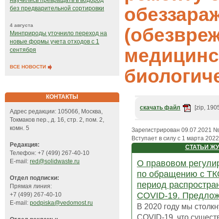
научились превращать в водород
обеззара
без предварительной сортировки
4 августа
(обезвре
Минприроды уточнило переход на
новые формы учета отходов с 1
медицинс
сентября
ВСЕ НОВОСТИ
биологич
КОНТАКТЫ
скачать файл
[zip, 190
Адрес редакции: 105066, Москва,
Токмаков пер., д. 16, стр. 2, пом. 2,
комн. 5
Зарегистрирован 09.07.2021 
Вступает в силу с 1 марта 2022 
Редакция:
СТАТЬИ Ж
Телефон: +7 (499) 267-40-10
E-mail:
red@solidwaste.ru
О правовом регули
по обращению с ТК
Отдел подписки:
период распростра
Прямая линия:
COVID-19. Предло
+7 (499) 267-40-10
E-mail:
podpiska@vedomost.ru
В 2020 году мы столкн
COVID-19, что сущес