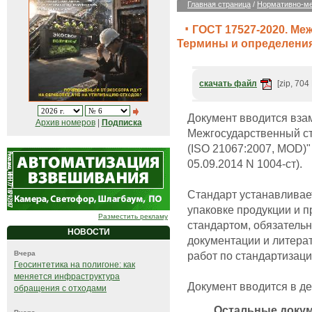
Главная страница
/
Нормативно-ме
ГОСТ 17527-2020. Ме
Термины и определени
скачать файл
[zip, 704
Документ вводится взам
Архив номеров
|
Подписка
Межгосударственный ст
(ISO 21067:2007, MOD)"
05.09.2014 N 1004-ст).
Стандарт устанавливае
упаковке продукции и 
Разместить рекламу
стандартом, обязатель
НОВОСТИ
документации и литера
работ по стандартизаци
Вчера
Геосинтетика на полигоне: как
меняется инфраструктура
Документ вводится в де
обращения с отходами
Остальные доку