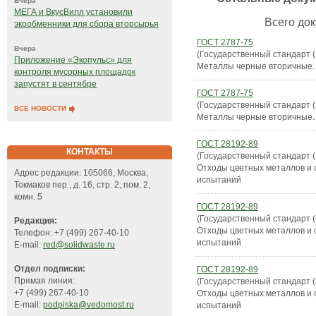
Вчера
МЕГА и ВкусВилл установили
Всего док
экообменники для сбора вторсырья
ГОСТ 2787-75
Вчера
(Государственный стандарт 
Приложение «Экопульс» для
Металлы черные вторичные.
контроля мусорных площадок
запустят в сентябре
ГОСТ 2787-75
(Государственный стандарт 
ВСЕ НОВОСТИ
Металлы черные вторичные.
ГОСТ 28192-89
КОНТАКТЫ
(Государственный стандарт 
Отходы цветных металлов и 
Адрес редакции: 105066, Москва,
испытаний
Токмаков пер., д. 16, стр. 2, пом. 2,
комн. 5
ГОСТ 28192-89
(Государственный стандарт 
Редакция:
Отходы цветных металлов и 
Телефон: +7 (499) 267-40-10
испытаний
E-mail:
red@solidwaste.ru
Отдел подписки:
ГОСТ 28192-89
Прямая линия:
(Государственный стандарт 
+7 (499) 267-40-10
Отходы цветных металлов и 
E-mail:
podpiska@vedomost.ru
испытаний