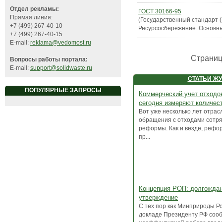
Отдел рекламы:
ГОСТ 30166-95
Прямая линия:
(Государственный стандарт 
+7 (499) 267-40-10
Ресурсосбережение. Основн
+7 (499) 267-40-15
E-mail:
reklama@vedomost.ru
Страни
Вопросы работы портала:
E-mail:
support@solidwaste.ru
СТАТЬИ Ж
ПОПУЛЯРНЫЕ ЗАПРОСЫ
Коммерческий учет отходов
сегодня измеряют количес
Вот уже несколько лет отрас
обращения с отходами сотр
реформы. Как и везде, рефо
пр...
Концепция РОП: долгожда
утверждение
С тех пор как Минприроды Ро
докладе Президенту РФ соо