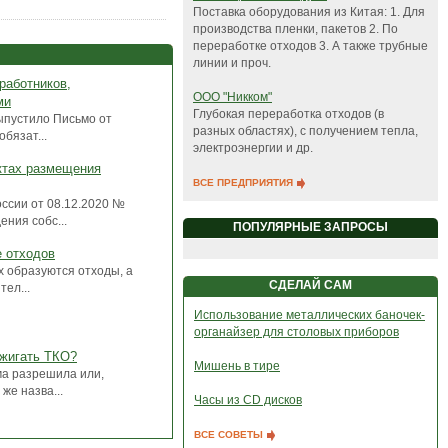
Поставка оборудования из Китая: 1. Для
производства пленки, пакетов 2. По
переработке отходов 3. А также трубные
линии и проч.
работников,
ООО "Никком"
ми
Глубокая переработка отходов (в
ыпустило Письмо от
разных областях), с получением тепла,
бязат...
электроэнергии и др.
ктах размещения
ВСЕ ПРЕДПРИЯТИЯ
ссии от 08.12.2020 №
ния собс...
ПОПУЛЯРНЫЕ ЗАПРОСЫ
е отходов
х образуются отходы, а
СДЕЛАЙ САМ
ел...
Использование металлических баночек-
органайзер для столовых приборов
сжигать ТКО?
Мишень в тире
ма разрешила или,
же назва...
Часы из CD дисков
ВСЕ СОВЕТЫ