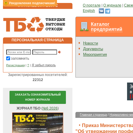
Уведомление подписчикам!
О портале
|
О журнале
|
Свеж
ОТРАСЛЕВОЙ РЕСУРС
English
Каталог
предприятий
ПЕРСОНАЛЬНАЯ СТРАНИЦА
Новости
Документы
Мероприятия
запомнить
Я забыл пароль
Регистрация
|
?
|
Зарегистрированных посетителей:
22312
ЗАКАЗАТЬ ОЗНАКОМИТЕЛЬНЫЙ
НОМЕР ЖУРНАЛА
ЖУРНАЛ ТБО
(
№6 2026
)
Главная страница
/
Нормативно-ме
Приказ Министерства
"Об утверждении профе