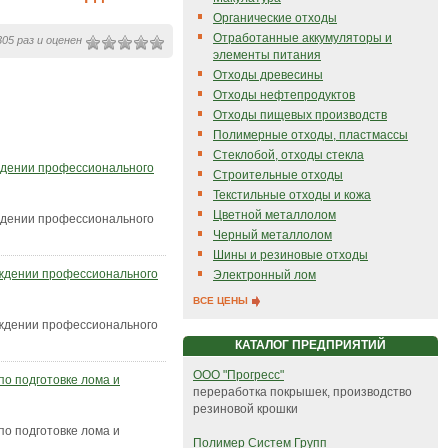
Органические отходы
Отработанные аккумуляторы и
05 раз и оценен
элементы питания
Отходы древесины
Отходы нефтепродуктов
Отходы пищевых производств
Полимерные отходы, пластмассы
Стеклобой, отходы стекла
ждении профессионального
Строительные отходы
Текстильные отходы и кожа
Цветной металлолом
ждении профессионального
Черный металлолом
Шины и резиновые отходы
рждении профессионального
Электронный лом
ВСЕ ЦЕНЫ
рждении профессионального
КАТАЛОГ ПРЕДПРИЯТИЙ
ООО "Прогресс"
по подготовке лома и
переработка покрышек, производство
резиновой крошки
по подготовке лома и
Полимер Систем Групп