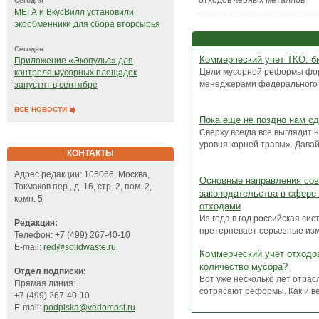
отходов черных металлов"
Сегодня
МЕГА и ВкусВилл установили
экообменники для сбора вторсырья
Сегодня
Коммерческий учет ТКО: би
Приложение «Экопульс» для
Цели мусорной реформы фо
контроля мусорных площадок
менеджерами федерального у
запустят в сентябре
ВСЕ НОВОСТИ
Пока еще не поздно нам сд
Сверху всегда все выглядит 
уровня корней травы». Давай
КОНТАКТЫ
Адрес редакции: 105066, Москва,
Основные направления со
Токмаков пер., д. 16, стр. 2, пом. 2,
законодательства в сфере
комн. 5
отходами
Из года в год российская си
Редакция:
претерпевает серьезные изме
Телефон: +7 (499) 267-40-10
E-mail:
red@solidwaste.ru
Коммерческий учет отходов
количество мусора?
Отдел подписки:
Вот уже несколько лет отра
Прямая линия:
сотрясают реформы. Как и ве
+7 (499) 267-40-10
E-mail:
podpiska@vedomost.ru