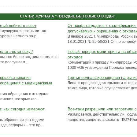
СТАТЬИ ЖУРНАЛА "ТВЕРДЫЕ БЫТОВЫЕ ОТХОДЫ"
тый небитого везет
От профстандартов к квалификации 
рмулируются разными топ-
допускаемых к обращению с отхода
ровня немного по-р...
В январе 2021 г. Минприроды России в
18.01.2021 № 25-50/321-ОГ по вопросу о
елать остановку?
Новый порядок мониторинга на объе
намного более гладким, нежели «с
отходов
те послушаем ...
Комментарий к приказу Минприроды Ро
1030 «Об утверждении Порядка проведе
вершенствования
Третья волна закрепощения на рынк
 обращения с медицинскими
Лица, в процессе деятельности которы
также лица, которые осуществляют деят
стема обращения с отходами
нения, которые кас...
: как сегодня измеряют
Все-таки разрешили или запретили 
Разбираемся, действительно ли Госду
напротив, запретила сжигать ТКО? Или 
сль обращения с отходами
зде, реформы – это пр...