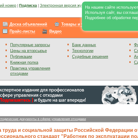
ий номер
|
Подписка
|
Электронная версия журнала
|
Отзывы
|
Реклама на по
На нашем сайте используют
Используя сайт, вы соглаш
Подробнее об обработке пе
Доска объявлений
Товары и услуги
Работа
Прайс-листы
Видео
Популярные запросы
Банк данных
Ф
Цены на вторсырье
Технологии
С
Публикации
Судебные решения
А
Книжная полка
С
Практика управления
отходами
тодические документы в сфере управления отходами
 труда и социальной защиты Российской Федерации от
ссионального стандарт "Работник по эксплуатации п