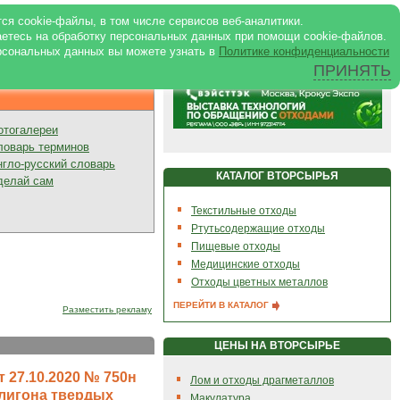
ртале
|
Реклама в журнале
|
ся cookie-файлы, в том числе сервисов веб-аналитики.
аетесь на обработку персональных данных при помощи cookie-файлов.
рсональных данных вы можете узнать в
Политике конфиденциальности
ПРИНЯТЬ
Презентации
отогалереи
ловарь терминов
нгло-русский словарь
КАТАЛОГ ВТОРСЫРЬЯ
делай сам
Текстильные отходы
Ртутьсодержащие отходы
Пищевые отходы
Медицинские отходы
Отходы цветных металлов
ПЕРЕЙТИ В КАТАЛОГ
Разместить рекламу
ЦЕНЫ НА ВТОРСЫРЬЕ
 27.10.2020 № 750н
Лом и отходы драгметаллов
олигона твердых
Макулатура