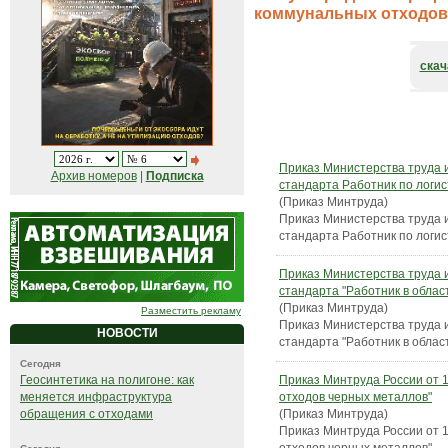
коммунальных отходов
скач
Приказ Министерства труда 
Архив номеров
|
Подписка
стандарта Работник по логи
(Приказ Минтруда)
Приказ Министерства труда 
стандарта Работник по логи
Приказ Министерства труда 
стандарта "Работник в облас
(Приказ Минтруда)
Разместить рекламу
Приказ Министерства труда 
НОВОСТИ
стандарта "Работник в облас
Сегодня
Приказ Минтруда России от 1
Геосинтетика на полигоне: как
отходов черных металлов"
меняется инфраструктура
(Приказ Минтруда)
обращения с отходами
Приказ Минтруда России от 1