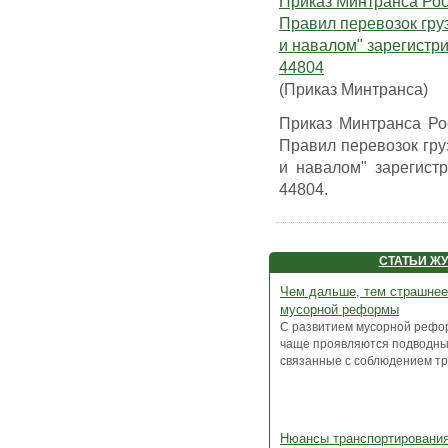
Приказ Минтранса Рос
Правил перевозок гр
и навалом" зарегистр
44804
(Приказ Минтранса)
Приказ Минтранса Ро
Правил перевозок гр
и навалом" зарегист
44804.
СТАТЬИ Ж
Чем дальше, тем страшнее
мусорной реформы
С развитием мусорной рефо
чаще проявляются подводны
связанные с соблюдением тре
Нюансы транспортирования