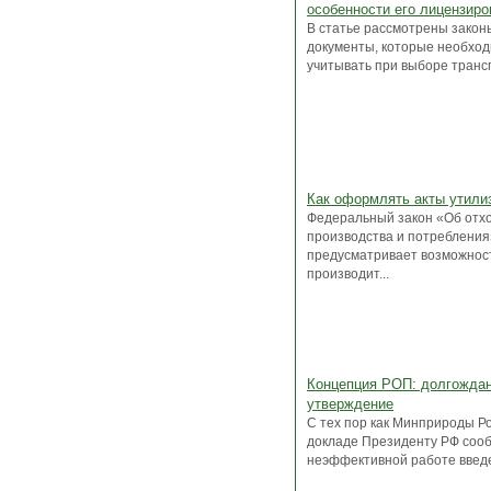
особенности его лицензиро
В статье рассмотрены закон
документы, которые необхо
учитывать при выборе транспо
Как оформлять акты утили
Федеральный закон «Об отх
производства и потребления
предусматривает возможнос
производит...
Концепция РОП: долгожда
утверждение
С тех пор как Минприроды Ро
докладе Президенту РФ соо
неэффективной работе введе