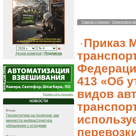
Главная страница
/
Нормативно-ме
Приказ 
транспор
Архив номеров
|
Подписка
Федерации
413 «Об 
видов ав
Разместить рекламу
НОВОСТИ
транспор
Вчера
использу
Геосинтетика на полигоне: как
меняется инфраструктура
обращения с отходами
перевозк