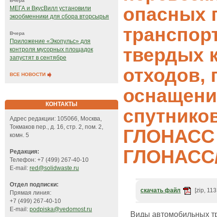
Вчера
опасных г
МЕГА и ВкусВилл установили
экообменники для сбора вторсырья
транспор
Вчера
Приложение «Экопульс» для
твердых 
контроля мусорных площадок
запустят в сентябре
отходов,
ВСЕ НОВОСТИ
оснащени
КОНТАКТЫ
спутнико
Адрес редакции: 105066, Москва,
Токмаков пер., д. 16, стр. 2, пом. 2,
ГЛОНАСС
комн. 5
ГЛОНАСС
Редакция:
Телефон: +7 (499) 267-40-10
E-mail:
red@solidwaste.ru
Отдел подписки:
скачать файл
[zip, 113
Прямая линия:
+7 (499) 267-40-10
E-mail:
podpiska@vedomost.ru
Виды автомобильных т