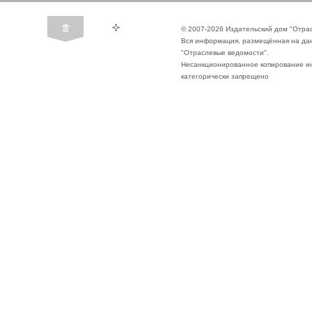
© 2007-2026 Издательский дом "Отра
Вся информация, размещённая на да
"Отраслевые ведомости".
Несанкционированное копирование ин
категорически запрещено