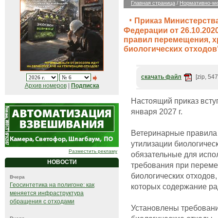
Главная страница
/
Нормативно-ме
Приказ Министерства
Федерации от 26.10.20
правил перемещения, х
биологических отходов
скачать файл
[zip, 54
Архив номеров
|
Подписка
Настоящий приказ вступа
января 2027 г.
Ветеринарные правила 
утилизации биологичес
Разместить рекламу
обязательные для испо
НОВОСТИ
требования при переме
биологических отходов,
Вчера
Геосинтетика на полигоне: как
которых содержание р
меняется инфраструктура
обращения с отходами
Установлены требовани