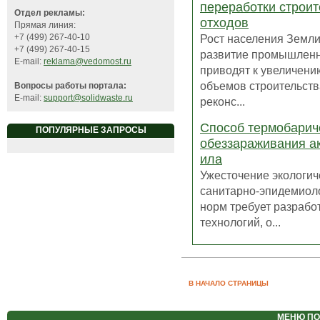
переработки строи
Отдел рекламы:
отходов
Прямая линия:
Рост населения Земли
+7 (499) 267-40-10
+7 (499) 267-40-15
развитие промышлен
E-mail:
reklama@vedomost.ru
приводят к увеличени
объемов строительств
Вопросы работы портала:
E-mail:
support@solidwaste.ru
реконс...
Способ термобарич
ПОПУЛЯРНЫЕ ЗАПРОСЫ
обеззараживания а
ила
Ужесточение экологич
санитарно-эпидемиол
норм требует разрабо
технологий, о...
В НАЧАЛО СТРАНИЦЫ
МЕНЮ
ПО