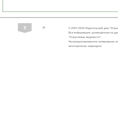
© 2007-2026 Издательский дом "Отра
Вся информация, размещённая на да
"Отраслевые ведомости".
Несанкционированное копирование ин
категорически запрещено