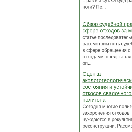
1 раз в 3 сут. Откуда р
ноги? Пе...
Обзор судебной пра
сфере отходов за 
статье последователь
рассмотрим пять суде
в сфере обращения с
отходами, представл
оп...
Оценка
экологогеологическ
состояния и устойч
откосов свалочного
полигона
Сегодня многие поли
захоронения отходов
нуждаются в рекульти
реконструкции. Рассмот