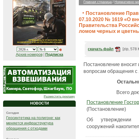
Главная страница
/
Нормативно-ме
Постановление Прав
07.10.2020 № 1619 «О в
Правительства Российс
ломом черных и цветн
скачать файл
[zip, 578 
Архив номеров
|
Подписка
Постановление вносит 
вопросам обращения с 
Остальн
Всего док
Разместить рекламу
Постановление Госгорт
НОВОСТИ
(Постановление)
Сегодня
Геосинтетика на полигоне: как
Об утверждении П
меняется инфраструктура
сооружений накопите
обращения с отходами