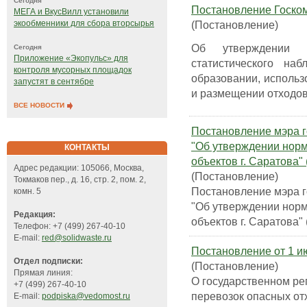
Сегодня
Постановление Госкомс
МЕГА и ВкусВилл установили
(Постановление)
экообменники для сбора вторсырья
Об утверждении ф
Сегодня
Приложение «Экопульс» для
статистического на
контроля мусорных площадок
образовании, использ
запустят в сентябре
и размещении отходов
ВСЕ НОВОСТИ
Постановление мэра го
"Об утверждении норм
КОНТАКТЫ
объектов г. Саратова"
Адрес редакции: 105066, Москва,
(Постановление)
Токмаков пер., д. 16, стр. 2, пом. 2,
Постановление мэра го
комн. 5
"Об утверждении норм
Редакция:
объектов г. Саратова"
Телефон: +7 (499) 267-40-10
E-mail:
red@solidwaste.ru
Постановление от 1 и
Отдел подписки:
(Постановление)
Прямая линия:
О государственном ре
+7 (499) 267-40-10
перевозок опасных от
E-mail:
podpiska@vedomost.ru