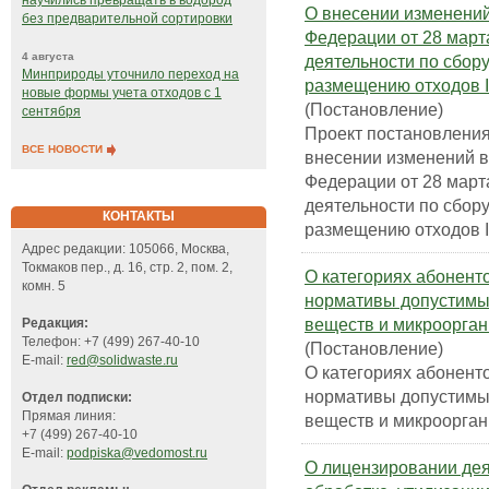
научились превращать в водород
О внесении изменений
без предварительной сортировки
Федерации от 28 март
4 августа
деятельности по сбор
Минприроды уточнило переход на
размещению отходов I 
новые формы учета отходов с 1
(Постановление)
сентября
Проект постановлени
ВСЕ НОВОСТИ
внесении изменений в
Федерации от 28 март
деятельности по сбор
КОНТАКТЫ
размещению отходов I 
Адрес редакции: 105066, Москва,
Токмаков пер., д. 16, стр. 2, пом. 2,
О категориях абонент
комн. 5
нормативы допустимы
веществ и микроорга
Редакция:
Телефон: +7 (499) 267-40-10
(Постановление)
E-mail:
red@solidwaste.ru
О категориях абонент
нормативы допустимы
Отдел подписки:
Прямая линия:
веществ и микроорга
+7 (499) 267-40-10
E-mail:
podpiska@vedomost.ru
О лицензировании дея