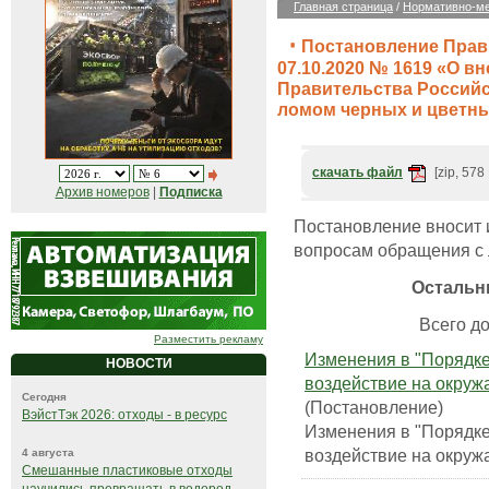
Главная страница
/
Нормативно-ме
Постановление Прав
07.10.2020 № 1619 «О в
Правительства Российс
ломом черных и цветн
скачать файл
[zip, 578
Архив номеров
|
Подписка
Постановление вносит 
вопросам обращения с 
Остальн
Всего до
Разместить рекламу
Изменения в "Порядке
НОВОСТИ
воздействие на окруж
Сегодня
(Постановление)
ВэйстТэк 2026: отходы - в ресурс
Изменения в "Порядке
воздействие на окруж
4 августа
Смешанные пластиковые отходы