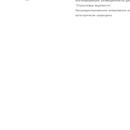
Вся информация, размещённая на да
"Отраслевые ведомости".
Несанкционированное копирование ин
категорически запрещено