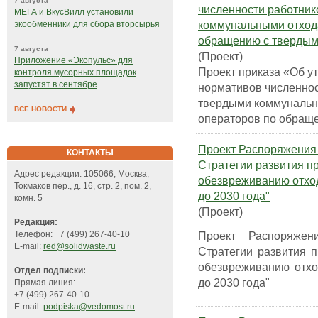
7 августа
численности работник
МЕГА и ВкусВилл установили
коммунальными отход
экообменники для сбора вторсырья
обращению с твердым
7 августа
(Проект)
Приложение «Экопульс» для
Проект приказа «Об у
контроля мусорных площадок
запустят в сентябре
нормативов численнос
твердыми коммунальн
ВСЕ НОВОСТИ
операторов по обращ
Проект Распоряжения
КОНТАКТЫ
Стратегии развития п
Адрес редакции: 105066, Москва,
обезвреживанию отход
Токмаков пер., д. 16, стр. 2, пом. 2,
до 2030 года"
комн. 5
(Проект)
Редакция:
Проект Распоряжен
Телефон: +7 (499) 267-40-10
E-mail:
red@solidwaste.ru
Стратегии развития 
обезвреживанию отхо
Отдел подписки:
до 2030 года"
Прямая линия:
+7 (499) 267-40-10
E-mail:
podpiska@vedomost.ru