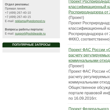
Проект Росприроднад
Отдел рекламы:
классификационный ка
Прямая линия:
Росприроднадзора от 
+7 (499) 267-40-10
(Проект)
+7 (499) 267-40-15
E-mail:
reklama@vedomost.ru
Проект Росприроднад
классификационный ка
Вопросы работы портала:
Росприроднадзора от 2
E-mail:
support@solidwaste.ru
ФККО, соответственно)
ПОПУЛЯРНЫЕ ЗАПРОСЫ
Проект ФАС России «О
расчету регулируемых
коммунальными отход
(Проект)
Проект ФАС России «О
расчету регулируемых
коммунальными отход
Общественное обсужде
портале правовой инфо
по 16.09.2016гг.
Проект Федерального 