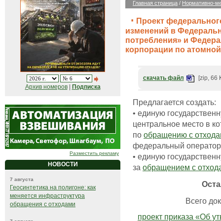
Главная страница
/
Нормативно-ме
Проект федерального
изменений в Федеральн
потребления» и Федера
корпорации по атомной
скачать файл
[zip, 66 
Архив номеров
|
Подписка
Предлагается создать:
• единую государствен
центральное место в к
по
обращению с отход
федеральный оператор
Разместить рекламу
• единую государствен
НОВОСТИ
за
обращением с отход
7 августа
Оста
Геосинтетика на полигоне: как
меняется инфраструктура
Всего док
обращения с отходами
проект приказа «Об у