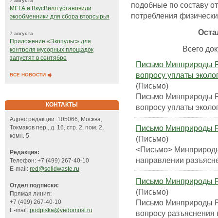
7 августа
подобные по составу о
МЕГА и ВкусВилл установили
потребления физически
экообменники для сбора вторсырья
Оста
7 августа
Приложение «Экопульс» для
Всего док
контроля мусорных площадок
запустят в сентябре
Письмо Минприроды Ро
вопросу уплаты эколо
ВСЕ НОВОСТИ
(Письмо)
Письмо Минприроды Ро
КОНТАКТЫ
вопросу уплаты эколо
Адрес редакции: 105066, Москва,
Письмо Минприроды Рос
Токмаков пер., д. 16, стр. 2, пом. 2,
комн. 5
(Письмо)
<Письмо> Минприроды 
Редакция:
направлении разъясн
Телефон: +7 (499) 267-40-10
E-mail:
red@solidwaste.ru
Письмо Минприроды Ро
Отдел подписки:
(Письмо)
Прямая линия:
Письмо Минприроды Ро
+7 (499) 267-40-10
E-mail:
podpiska@vedomost.ru
вопросу разъяснения