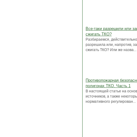
Все-таки разрешили или за
сжигать ТКО?
Разбираемся, действительно
разрешила или, напротив, з
сжигать ТКО? Или же назва...
Противопожарная безопасн
полигонах ТКО. Часть 1
В настоящей статье на осно
источников, а также некотор
нормативного регулирован...