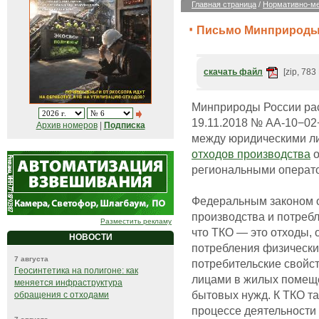
Главная страница
/
Нормативно-ме
Письмо Минприроды о
скачать файл
[zip, 783
Минприроды России ра
19.11.2018 № АА-10−02
Архив номеров
|
Подписка
между юридическими ли
отходов производства
о
региональными операто
Федеральным законом о
производства и потреб
Разместить рекламу
что ТКО — это отходы,
НОВОСТИ
потребления физически
7 августа
потребительские свойс
Геосинтетика на полигоне: как
лицами в жилых помеще
меняется инфраструктура
бытовых нужд. К ТКО т
обращения с отходами
процессе деятельности