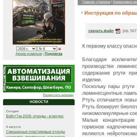
Главная страница
/
Нормативно-ме
Инструкция по обра
скачать файл
[zip, 507
К первому классу опасн
Архив номеров
|
Подписка
Благодаря исключите
производстве люминес
содержание ртути пр
изделии.
Поскольку пары ртути
люминесцентные лампы,
Разместить рекламу
Ртуть отличается пов
НОВОСТИ
Ртуть блокирует биоло
Сегодня
низкомолекулярные со
ВэйстТэк 2026: отходы - в ресурс
Малые концентрации
гормонов надпочечник
4 августа
Смешанные пластиковые отходы
являются нейротоксик