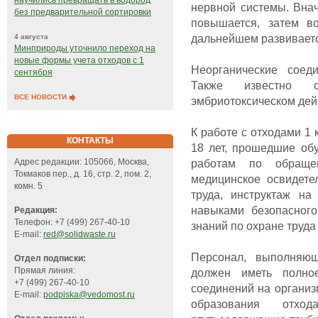
научились превращать в водород
нервной системы. Вна
без предварительной сортировки
повышается, затем во
дальнейшем развивает
4 августа
Минприроды уточнило переход на
новые формы учета отходов с 1
Неорганические соед
сентября
Также известно о
ВСЕ НОВОСТИ
эмбриотоксическом дейс
К работе с отходами 1
КОНТАКТЫ
18 лет, прошедшие об
работам по обра
Адрес редакции: 105066, Москва,
Токмаков пер., д. 16, стр. 2, пом. 2,
медицинское освидете
комн. 5
труда, инструктаж на
навыками безопасног
Редакция:
Телефон: +7 (499) 267-40-10
знаний по охране труда
E-mail:
red@solidwaste.ru
Персонал, выполняю
Отдел подписки:
Прямая линия:
должен иметь полно
+7 (499) 267-40-10
соединений на организ
E-mail:
podpiska@vedomost.ru
образования отхо