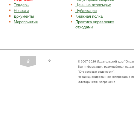
Тендеры
Цены на вторсырье
Новости
Публикации
Документы
Книжная полка
Мероприятия
Практика управления
отходами
© 2007-2026 Издательский дом "Отра
Вся информация, размещённая на да
"Отраслевые ведомости".
Несанкционированное копирование ин
категорически запрещено