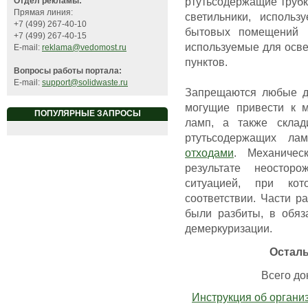
ртутьсодержащие трубк
Отдел рекламы:
Прямая линия:
светильники, исполь
+7 (499) 267-40-10
бытовых помещений и
+7 (499) 267-40-15
используемые для осв
E-mail:
reklama@vedomost.ru
пунктов.
Вопросы работы портала:
E-mail:
support@solidwaste.ru
Запрещаются любые дей
могущие привести к 
ПОПУЛЯРНЫЕ ЗАПРОСЫ
ламп, а также склад
ртутьсодержащих л
отходами
. Механичес
результате неостор
ситуацией, при ко
соответствии. Части р
были разбиты, в обяз
демеркуризации.
Остал
Всего док
Инструкция об органи