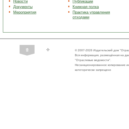
Новости
Публикации
Документы
Книжная полка
Мероприятия
Практика управления
отходами
© 2007-2026 Издательский дом "Отра
Вся информация, размещённая на да
"Отраслевые ведомости".
Несанкционированное копирование ин
категорически запрещено