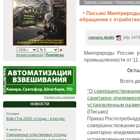
Главная страница
/
Нормативно-ме
Письмо Минприроды Р
обращении с отработан
скачать файл
[zip, 1473
Минприроды России р
Архив номеров
|
Подписка
промышленности от 11.
Оста
Всего до
"О совершенствовании
санитарно-эпидемиоло
Разместить рекламу
установленным разме
НОВОСТИ
(Письмо)
Сегодня
Приказ Роспотребнадз
ВэйстТэк 2026: отходы - в ресурс
совершенствовании ра
4 августа
санитарно-эпидемиоло
Смешанные пластиковые отходы
установленным размер