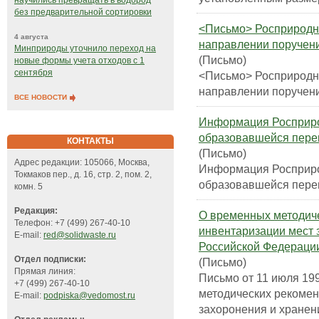
научились превращать в водород
без предварительной сортировки
<Письмо> Росприродна
4 августа
направлении поручен
Минприроды уточнило переход на
(Письмо)
новые формы учета отходов с 1
сентября
<Письмо> Росприродна
направлении поручени
ВСЕ НОВОСТИ
Информация Росприро
образовавшейся пер
КОНТАКТЫ
(Письмо)
Адрес редакции: 105066, Москва,
Информация Росприро
Токмаков пер., д. 16, стр. 2, пом. 2,
образовавшейся пер
комн. 5
Редакция:
О временных методич
Телефон: +7 (499) 267-40-10
инвентаризации мест 
E-mail:
red@solidwaste.ru
Российской Федераци
Отдел подписки:
(Письмо)
Прямая линия:
Письмо от 11 июля 199
+7 (499) 267-40-10
методических рекомен
E-mail:
podpiska@vedomost.ru
захоронения и хранен