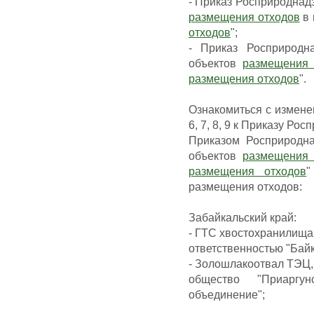
- Приказ Росприроднадз
размещения отходов
в 
отходов
";
- Приказ Росприродн
объектов
размещения 
размещения отходов
".
Ознакомиться с изменен
6, 7, 8, 9 к Приказу Рос
Приказом Росприродна
объектов
размещения 
размещения отходов
"
размещения отходов:
Забайкальский край:
- ГТС хвостохранилища
ответственностью "Байк
- Золошлакоотвал ТЭЦ,
общество "Приаргун
объединение";