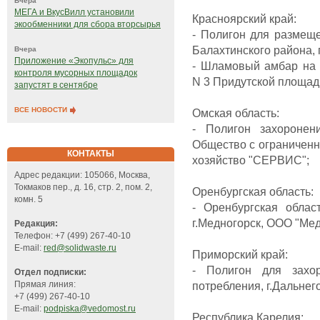
Вчера
МЕГА и ВкусВилл установили
Красноярский край:
экообменники для сбора вторсырья
- Полигон для размещ
Балахтинского района, 
Вчера
Приложение «Экопульс» для
- Шламовый амбар на 
контроля мусорных площадок
N 3 Придутской площад
запустят в сентябре
ВСЕ НОВОСТИ
Омская область:
- Полигон захоронен
Общество с ограничен
КОНТАКТЫ
хозяйство "СЕРВИС";
Адрес редакции: 105066, Москва,
Токмаков пер., д. 16, стр. 2, пом. 2,
Оренбургская область:
комн. 5
- Оренбургская облас
г.Медногорск, ООО "Ме
Редакция:
Телефон: +7 (499) 267-40-10
E-mail:
red@solidwaste.ru
Приморский край:
- Полигон для зах
Отдел подписки:
потребления, г.Дальнег
Прямая линия:
+7 (499) 267-40-10
E-mail:
podpiska@vedomost.ru
Республика Карелия: