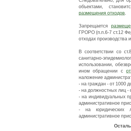
Следовательно, для о
объектами, станови
размещения отходов
.
Запрещается
размеще
ГРОРО (п.п.6-7 ст.12 Фе
отходах производства и
В соответствии со ст
санитарно-эпидемиоло
использовании, обезв
ином обращении с
о
наложение администра
- на граждан - от 1000 д
- на должностных лиц - 
- на индивидуальных п
административное приос
- на юридических 
административное приос
Осталь