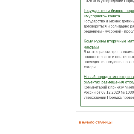
1028 «Об утверждении Порядк
Государство и бизнес: пер
«мусорного» каната
Государство и бизнес должн
договориться и солидарно р
решением «мусорной» пробле
Кому нужны вторичные ма
ресурсы
В статье рассмотрены возм
положительные и негативны
последствия введения новог
«втори...
Новый порядок мониторинг
объектах размещения отхо
Комментарий к приказу Мин
России от 08.12.2020 № 103
утверждении Порядка провед
В НАЧАЛО СТРАНИЦЫ