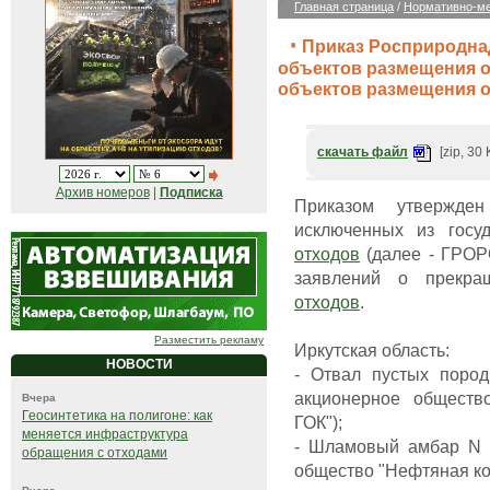
Главная страница
/
Нормативно-ме
Приказ Росприроднадз
объектов размещения о
объектов размещения 
скачать файл
[zip, 30 
Архив номеров
|
Подписка
Приказом утвержде
исключенных из госу
отходов
(далее - ГРОР
заявлений о прекра
отходов
.
Разместить рекламу
Иркутская область:
НОВОСТИ
- Отвал пустых пород
акционерное обществ
Вчера
Геосинтетика на полигоне: как
ГОК");
меняется инфраструктура
- Шламовый амбар N 1
обращения с отходами
общество "Нефтяная ко