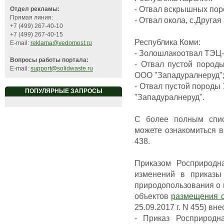
- Отвал вскрышных поро
Отдел рекламы:
Прямая линия:
- Отвал окола, с.Другая
+7 (499) 267-40-10
+7 (499) 267-40-15
Республика Коми:
E-mail:
reklama@vedomost.ru
- Золошлакоотвал ТЭЦ-1
Вопросы работы портала:
- Отвал пустой породы
E-mail:
support@solidwaste.ru
ООО "Западуралнеруд"
- Отвал пустой породы 
ПОПУЛЯРНЫЕ ЗАПРОСЫ
"Западуралнеруд".
С более полным спис
можете ознакомиться в
438.
Приказом Росприродна
изменений в приказы
природопользования о 
объектов
размещения 
25.09.2017 г. N 455) вн
- Приказ Росприродн