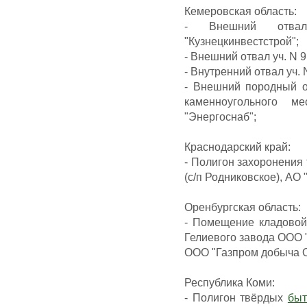
Кемеровская область:
- Внешний отвал
"Кузнецкинвестстрой";
- Внешний отвал уч. N 
- Внутренний отвал уч.
- Внешний породный о
каменноугольного м
"Энергоснаб";
Краснодарский край:
- Полигон захоронения
(с/п Родниковское), АО
Оренбургская область:
- Помещение кладовой
Гелиевого завода ООО 
ООО "Газпром добыча О
Республика Коми:
- Полигон твёрдых
быт