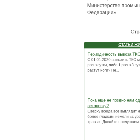
Министерстве промыш
Федерации»
Стр
СТАТЬИ Ж
Периодичность вывоза ТК
С 01.01.2020 вывозить ТКО 
раз в сутки, либо 1 раз в 3 су
растут ноги? Пе...
Пока еще не поздно нам с
остановку?
Сверху всегда все выглядит 
более гладким, нежели «с ур
травы». Давайте послушаем .