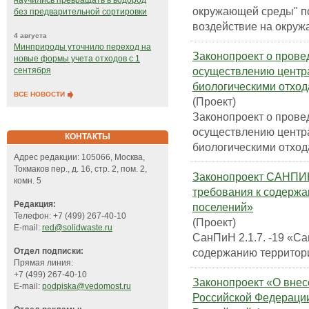
научились превращать в водород
окружающей среды" по
без предварительной сортировки
воздействие на окру
4 августа
Минприроды уточнило переход на
Законопроект о прове
новые формы учета отходов с 1
осуществлению центр
сентября
биологическими отход
ВСЕ НОВОСТИ
(Проект)
Законопроект о прове
осуществлению центр
КОНТАКТЫ
биологическими отход
Адрес редакции: 105066, Москва,
Токмаков пер., д. 16, стр. 2, пом. 2,
Законопроект САНПИН 
комн. 5
требования к содержа
Редакция:
поселений»
Телефон: +7 (499) 267-40-10
(Проект)
E-mail:
red@solidwaste.ru
СанПиН 2.1.7. -19 «С
содержанию территори
Отдел подписки:
Прямая линия:
+7 (499) 267-40-10
Законопроект «О вне
E-mail:
podpiska@vedomost.ru
Российской Федерации