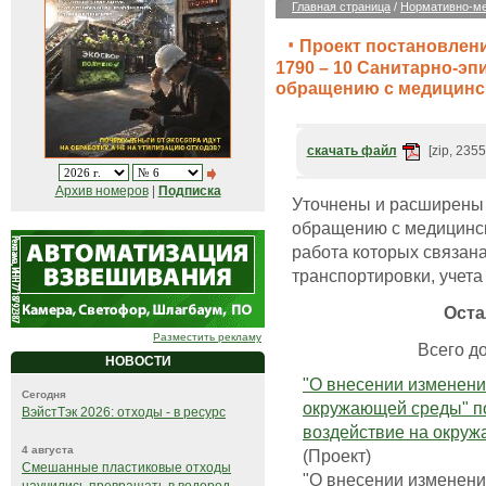
Главная страница
/
Нормативно-ме
Проект постановлени
1790 – 10 Санитарно-э
обращению с медицинс
скачать файл
[zip, 2355
Архив номеров
|
Подписка
Уточнены и расширены 
обращению с медицинск
работа которых связана
транспортировки, учета
Оста
Разместить рекламу
Всего до
НОВОСТИ
"О внесении изменени
Сегодня
окружающей среды" по
ВэйстТэк 2026: отходы - в ресурс
воздействие на окру
4 августа
(Проект)
Смешанные пластиковые отходы
"О внесении изменени