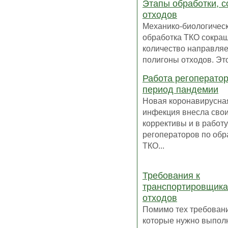
Этапы обработки, с
отходов
Механико-биологичес
обработка ТКО сокра
количество направля
полигоны отходов. Это
Работа регоператор
период пандемии
Новая коронавирусна
инфекция внесла сво
коррективы и в работу
регоператоров по об
ТКО...
Требования к
транспортировщик
отходов
Помимо тех требован
которые нужно выполн