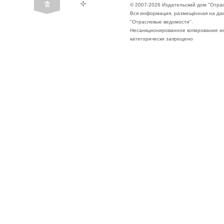
© 2007-2026 Издательский дом "Отра
Вся информация, размещённая на да
"Отраслевые ведомости".
Несанкционированное копирование ин
категорически запрещено