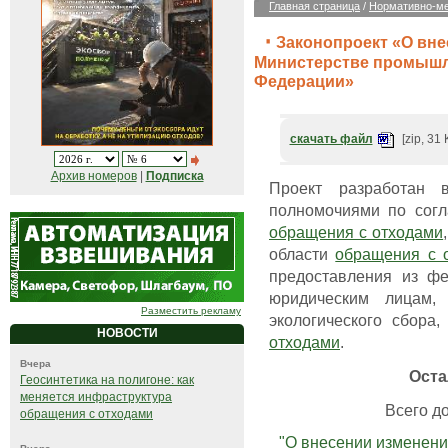
Главная страница
/
Нормативно-ме
Законопроект «О вне
Министерстве промышл
Федерации»
скачать файл
[zip, 31 
Архив номеров
|
Подписка
Проект разработан 
полномочиями по согл
обращения с отходами
области
обращения с 
предоставления из фе
юридическим лицам,
Разместить рекламу
экологического сбора
НОВОСТИ
отходами
.
Вчера
Оста
Геосинтетика на полигоне: как
меняется инфраструктура
Всего до
обращения с отходами
"О внесении изменени