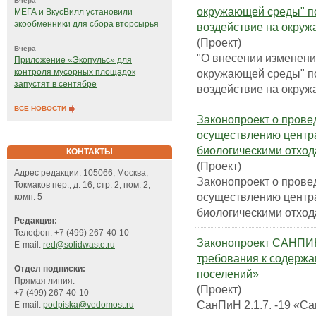
Вчера
окружающей среды" по
МЕГА и ВкусВилл установили
экообменники для сбора вторсырья
воздействие на окру
(Проект)
Вчера
"О внесении изменени
Приложение «Экопульс» для
окружающей среды" по
контроля мусорных площадок
запустят в сентябре
воздействие на окру
ВСЕ НОВОСТИ
Законопроект о прове
осуществлению центр
биологическими отход
КОНТАКТЫ
(Проект)
Адрес редакции: 105066, Москва,
Законопроект о прове
Токмаков пер., д. 16, стр. 2, пом. 2,
осуществлению центр
комн. 5
биологическими отход
Редакция:
Телефон: +7 (499) 267-40-10
Законопроект САНПИН 
E-mail:
red@solidwaste.ru
требования к содержа
Отдел подписки:
поселений»
Прямая линия:
(Проект)
+7 (499) 267-40-10
СанПиН 2.1.7. -19 «С
E-mail:
podpiska@vedomost.ru