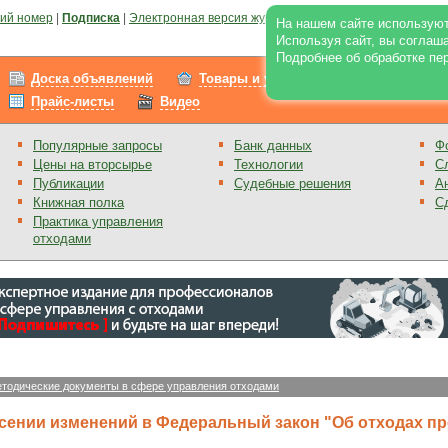
ий номер
|
Подписка
|
Электронная версия журнала
|
Отзывы
|
Реклама на по
На нашем сайте используют
Используя сайт, вы соглаш
Подробнее об обработке пе
Доска объявлений
Товары и услуги
Работа
Прайс-листы
Видео
Популярные запросы
Банк данных
Ф
Цены на вторсырье
Технологии
С
Публикации
Судебные решения
А
Книжная полка
С
Практика управления
отходами
тодические документы в сфере управления отходами
сении изменений в Федеральный закон "Об отходах пр