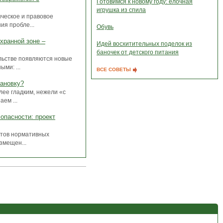
Готовимся к новому году: елочная
игрушка из спила
ческое и правовое
ия пробле...
Обувь
хранной зоне –
Идей восхитительных поделок из
баночек от детского питания
льстве появляются новые
ми: ...
ВСЕ СОВЕТЫ
тановку?
лее гладким, нежели «с
ем ...
опасности: проект
ктов нормативных
азмещен...