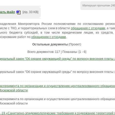
Материал прочитан 248
чать файл
[zip, 33 KB]
наделения Минпромторга России полномочиями по согласованию регион
 числе с ТКО, и территориальных схем в области
обращения с отходами
, а та
ного бюджета субсидий, ‎в том числе юридическим лицам, из средств,
ансирование работ по
обращению с отходами
.
Остальные документы
(Проект)
Всего документов: 117 | Показаны: [1 - 6]
деральный закон "Об охране окружающей среды" по вопросу внесения платы 
деральный закон "Об охране окружающей среды" по вопросу внесения платы 
эксперимента по организации и осуществлению централизованного обращени
Московской области
эксперимента по организации и осуществлению централизованного обращени
Московской области
 -19 «Санитарно-эпидемиологические требования к содержанию территорий г