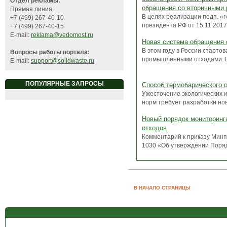
Отдел рекламы:
обращения со вторичными 
Прямая линия:
В целях реализации подп. «г
+7 (499) 267-40-10
президента РФ от 15.11.201
+7 (499) 267-40-15
E-mail:
reklama@vedomost.ru
Новая система обращения
В этом году в России старт
Вопросы работы портала:
промышленными отходами. В 
E-mail:
support@solidwaste.ru
ПОПУЛЯРНЫЕ ЗАПРОСЫ
Способ термобарического о
Ужесточение экологических 
норм требует разработки новы
Новый порядок мониторинг
отходов
Комментарий к приказу Минп
1030 «Об утверждении Поряд
В НАЧАЛО СТРАНИЦЫ