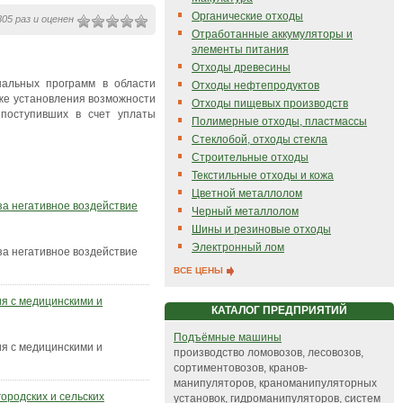
Органические отходы
05 раз и оценен
Отработанные аккумуляторы и
элементы питания
Отходы древесины
альных программ ‎в области
Отходы нефтепродуктов
кже установления возможности
Отходы пищевых производств
 поступивших в счет уплаты
Полимерные отходы, пластмассы
Стеклобой, отходы стекла
Строительные отходы
Текстильные отходы и кожа
Цветной металлолом
за негативное воздействие
Черный металлолом
Шины и резиновые отходы
Электронный лом
за негативное воздействие
ВСЕ ЦЕНЫ
я с медицинскими и
КАТАЛОГ ПРЕДПРИЯТИЙ
Подъёмные машины
я с медицинскими и
производство ломовозов, лесовозов,
сортиментовозов, кранов-
манипуляторов, краноманипуляторных
ородских и сельских
установок, гидроманипуляторов, систем