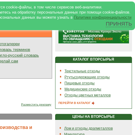
ртале
|
Реклама в журнале
|
ся cookie-файлы, в том числе сервисов веб-аналитики.
аетесь на обработку персональных данных при помощи cookie-файлов.
рсональных данных вы можете узнать в
Политике конфиденциальности
ПРИНЯТЬ
Презентации
отогалереи
ловарь терминов
нгло-русский словарь
КАТАЛОГ ВТОРСЫРЬЯ
делай сам
Текстильные отходы
Ртутьсодержащие отходы
Пищевые отходы
Медицинские отходы
Отходы цветных металлов
ПЕРЕЙТИ В КАТАЛОГ
Разместить рекламу
ЦЕНЫ НА ВТОРСЫРЬЕ
оизводства и
Лом и отходы драгметаллов
Макулатура