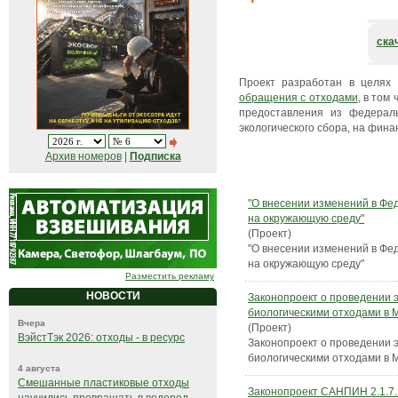
ска
Проект разработан в целях 
обращения с отходами
, в том
предоставления из федераль
экологического сбора, на фин
Архив номеров
|
Подписка
"О внесении изменений в Фе
на окружающую среду"
(Проект)
"О внесении изменений в Фе
на окружающую среду"
Разместить рекламу
НОВОСТИ
Законопроект о проведении 
биологическими отходами в 
Вчера
(Проект)
ВэйстТэк 2026: отходы - в ресурс
Законопроект о проведении 
биологическими отходами в 
4 августа
Смешанные пластиковые отходы
Законопроект САНПИН 2.1.7.