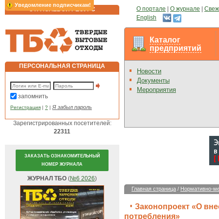
Уведомление подписчикам!
О портале
|
О журнале
|
Свеж
ОТРАСЛЕВОЙ РЕСУРС
English
Каталог
предприятий
ПЕРСОНАЛЬНАЯ СТРАНИЦА
Новости
Документы
Мероприятия
запомнить
Я забыл пароль
Регистрация
|
?
|
Зарегистрированных посетителей:
22311
ЗАКАЗАТЬ ОЗНАКОМИТЕЛЬНЫЙ
НОМЕР ЖУРНАЛА
ЖУРНАЛ ТБО
(
№6 2026
)
Главная страница
/
Нормативно-ме
Законопроект «О вне
потребления»