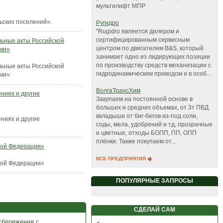
мультилифт МПР
ьских поселений».
Ругидро
"Rugidro является дилером и
сертифицированным сервисным
льные акты Российской
центром по двигателям B&S, который
ами»
занимает одно из лидирующих позиции
по производству средств механизации с
льные акты Российской
гидродинамическим приводом и в особ...
ами»
ВолгаТрансХим
ниях и другие
Закупаем на постоянной основе в
больших и средних объемах, от 3т ПВД
вкладыши от биг-бегов из-под соли,
ниях и другие
соды, мела, удобрений и тд, прозрачные
и цветные, отходы БОПП, ПП, ОПП
плёнки. Также покупаем от...
кой Федерации»
ВСЕ ПРЕДПРИЯТИЯ
кой Федерации»
ПОПУЛЯРНЫЕ ЗАПРОСЫ
СДЕЛАЙ САМ
сбережения с