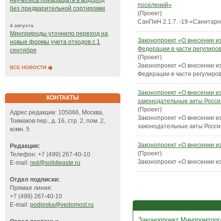
научились превращать в водород
поселений»
без предварительной сортировки
(Проект)
СанПиН 2.1.7. -19 «Санитар
4 августа
Минприроды уточнило переход на
Законопроект «О внесении и
новые формы учета отходов с 1
Федерации в части регулиро
сентября
(Проект)
Законопроект «О внесении и
ВСЕ НОВОСТИ
Федерации в части регулиро
Законопроект «О внесении и
КОНТАКТЫ
законодательные акты Росс
(Проект)
Адрес редакции: 105066, Москва,
Законопроект «О внесении и
Токмаков пер., д. 16, стр. 2, пом. 2,
законодательные акты Росс
комн. 5
Законопроект «О внесении и
Редакция:
(Проект)
Телефон: +7 (499) 267-40-10
Законопроект «О внесении и
E-mail:
red@solidwaste.ru
Отдел подписки:
Прямая линия:
+7 (499) 267-40-10
E-mail:
podpiska@vedomost.ru
Законопроект Минпромторг