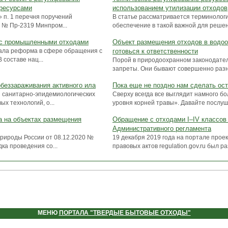
ресурсами
использованием утилизации отходов
» п. 1 перечня поручений
В статье рассматривается терминологи
7 № Пр-2319 Минпром...
обеспечение в такой важной для решен
 с промышленными отходами
Объект размещения отходов в водоо
овала реформа в сфере обращения с
готовься к ответственности
составе нац...
Порой в природоохранном законодате
запреты. Они бывают совершенно разны
беззараживания активного ила
Пока еще не поздно нам сделать ос
и санитарно-эпидемиологических
Сверху всегда все выглядит намного бо
х технологий, о...
уровня корней травы». Давайте послуша
а на объектах размещения
Обращение с отходами I–IV классов 
Административного регламента
рироды России от 08.12.2020 №
19 декабря 2019 года на портале прое
ка проведения со...
правовых актов regulation.gov.ru был р
МЕНЮ
ПОРТАЛА "ТВЕРДЫЕ БЫТОВЫЕ ОТХОДЫ"