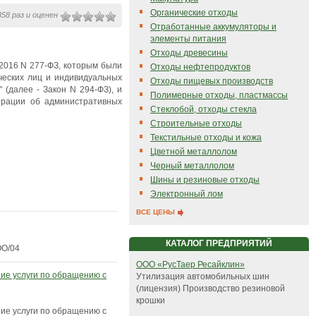
Органические отходы
58 раз и оценен
Отработанные аккумуляторы и
элементы питания
Отходы древесины
.2016 N 277-ФЗ, которым были
Отходы нефтепродуктов
ческих лиц и индивидуальных
Отходы пищевых производств
 (далее - Закон N 294-ФЗ), и
Полимерные отходы, пластмассы
ерации об административных
Стеклобой, отходы стекла
Строительные отходы
Текстильные отходы и кожа
Цветной металлолом
Черный металлолом
Шины и резиновые отходы
Электронный лом
ВСЕ ЦЕНЫ
КАТАЛОГ ПРЕДПРИЯТИЙ
ОО/04
ООО «РусТаер Ресайклин»
ние услуги по обращению с
Утилизация автомобильных шин
(лицензия) Производство резиновой
крошки
ние услуги по обращению с