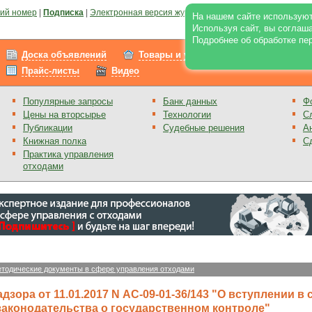
ий номер
|
Подписка
|
Электронная версия журнала
|
Отзывы
|
Реклама на по
На нашем сайте используют
Используя сайт, вы соглаш
Подробнее об обработке пе
Доска объявлений
Товары и услуги
Работа
Прайс-листы
Видео
Популярные запросы
Банк данных
Ф
Цены на вторсырье
Технологии
С
Публикации
Судебные решения
А
Книжная полка
С
Практика управления
отходами
тодические документы в сфере управления отходами
ора от 11.01.2017 N АС-09-01-36/143 "О вступлении в с
аконодательства о государственном контроле"