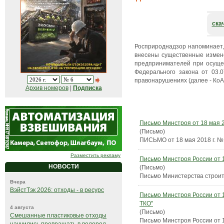
ска
Росприроднадзор напоминает, 
внесены существенные измене
предпринимателей при осущес
Федерального закона от 03.
правонарушениях (далее - КоА
Архив номеров
|
Подписка
Письмо Минстроя от 18 мая 2
(Письмо)
ПИСЬМО от 18 мая 2018 г. №
Разместить рекламу
Письмо Минстроя России от 1
НОВОСТИ
(Письмо)
Письмо Министерства строит
Вчера
ВэйстТэк 2026: отходы - в ресурс
Письмо Минстроя России от 1
ТКО"
4 августа
(Письмо)
Смешанные пластиковые отходы
Письмо Минстроя России от 1