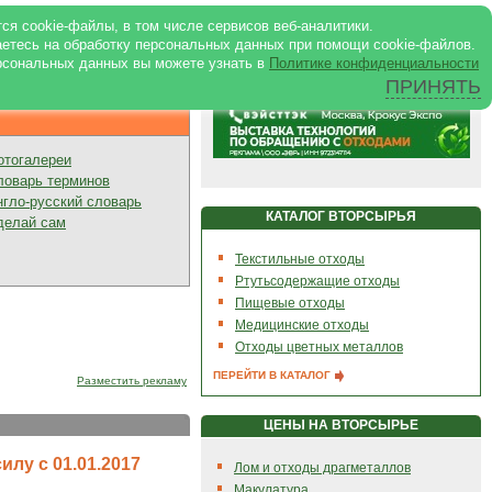
ртале
|
Реклама в журнале
|
ся cookie-файлы, в том числе сервисов веб-аналитики.
аетесь на обработку персональных данных при помощи cookie-файлов.
рсональных данных вы можете узнать в
Политике конфиденциальности
ПРИНЯТЬ
Презентации
отогалереи
ловарь терминов
нгло-русский словарь
КАТАЛОГ ВТОРСЫРЬЯ
делай сам
Текстильные отходы
Ртутьсодержащие отходы
Пищевые отходы
Медицинские отходы
Отходы цветных металлов
ПЕРЕЙТИ В КАТАЛОГ
Разместить рекламу
ЦЕНЫ НА ВТОРСЫРЬЕ
илу с 01.01.2017
Лом и отходы драгметаллов
Макулатура