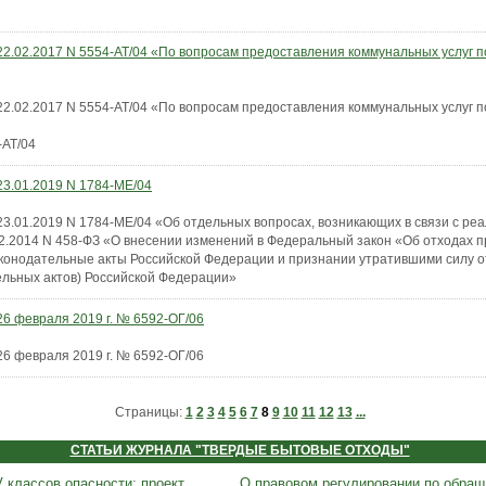
22.02.2017 N 5554-АТ/04 «По вопросам предоставления коммунальных услуг 
22.02.2017 N 5554-АТ/04 «По вопросам предоставления коммунальных услуг 
-АТ/04
23.01.2019 N 1784-МЕ/04
3.01.2019 N 1784-МЕ/04 «Об отдельных вопросах, возникающих в связи с реали
12.2014 N 458-ФЗ «О внесении изменений в Федеральный закон «Об отходах п
конодательные акты Российской Федерации и признании утратившими силу 
ельных актов) Российской Федерации»
26 февраля 2019 г. № 6592-ОГ/06
26 февраля 2019 г. № 6592-ОГ/06
Страницы:
1
2
3
4
5
6
7
8
9
10
11
12
13
...
СТАТЬИ ЖУРНАЛА "ТВЕРДЫЕ БЫТОВЫЕ ОТХОДЫ"
 классов опасности: проект
О правовом регулировании по обращ