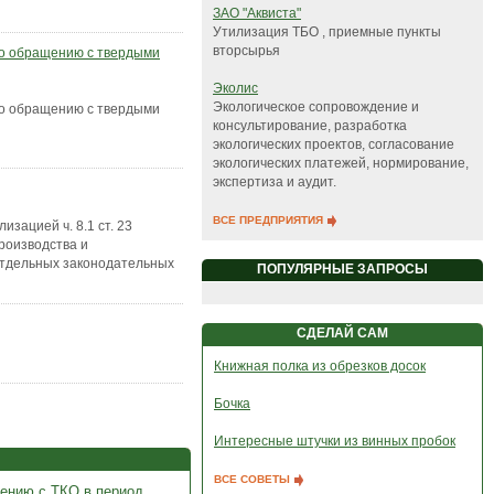
ЗАО "Аквиста"
Утилизация ТБО , приемные пункты
вторсырья
по обращению с твердыми
Эколис
Экологическое сопровождение и
по обращению с твердыми
консультирование, разработка
экологических проектов, согласование
экологических платежей, нормирование,
экспертиза и аудит.
ВСЕ ПРЕДПРИЯТИЯ
зацией ч. 8.1 ст. 23
роизводства и
отдельных законодательных
ПОПУЛЯРНЫЕ ЗАПРОСЫ
СДЕЛАЙ САМ
Книжная полка из обрезков досок
Бочка
Интересные штучки из винных пробок
ВСЕ СОВЕТЫ
ению с ТКО в период