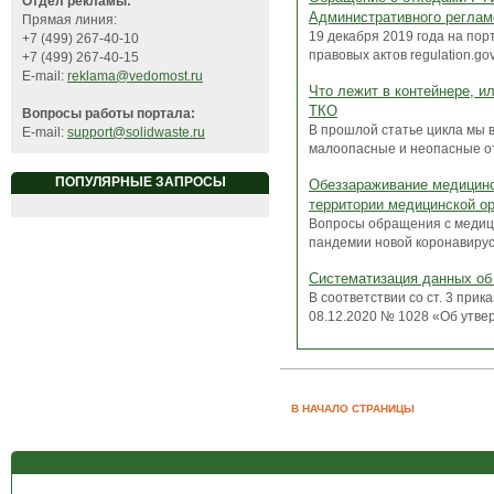
Отдел рекламы:
Административного реглам
Прямая линия:
19 декабря 2019 года на по
+7 (499) 267-40-10
правовых актов regulation.go
+7 (499) 267-40-15
E-mail:
reklama@vedomost.ru
Что лежит в контейнере, и
ТКО
Вопросы работы портала:
В прошлой статье цикла мы в
E-mail:
support@solidwaste.ru
малоопасные и неопасные отх
ПОПУЛЯРНЫЕ ЗАПРОСЫ
Обеззараживание медицинс
территории медицинской о
Вопросы обращения с медиц
пандемии новой коронавирус
Систематизация данных об
В соответствии со ст. 3 при
08.12.2020 № 1028 «Об утвер
В НАЧАЛО СТРАНИЦЫ