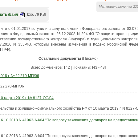
Материал прочитан 223
чать файл
[zip, 79 KB]
что с 01.01.2017 вступили в силу положения Федерального закона от 03.07
ния в Федеральный закон от 26.12.2008 N 294-ФЗ "О защите прав юриди
твлении государственного контроля (надзора) и муниципального контроля"
07.2016 N 353-ФЗ, которым внесены изменения в Кодекс Российской Фед
П РФ).
Остальные документы
(Письмо)
Всего документов: 142 | Показаны: [43 - 48]
018 г. № 22 270-МП/06
 22 270-МП/06
0 марта 2019 г. № 8127-ОО/04
ельства и жилищно-коммунального хозяйства РФ от 10 марта 2019 г. N 8127-
6.10.2018 N 41963-АЧ/04 "По вопросу заключения договоров на предоставле
6.10.2018 N 41963-АЧ/04 "По вопросу заключения договоров на предоставле