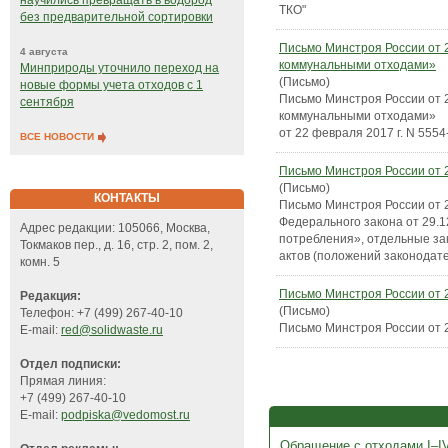
научились превращать в водород
ТКО"
без предварительной сортировки
Письмо Минстроя России от 
4 августа
коммунальными отходами»
Минприроды уточнило переход на
(Письмо)
новые формы учета отходов с 1
Письмо Минстроя России от 
сентября
коммунальными отходами»
от 22 февраля 2017 г. N 5554
ВСЕ НОВОСТИ
Письмо Минстроя России от 
(Письмо)
КОНТАКТЫ
Письмо Минстроя России от 2
Федерального закона от 29.
Адрес редакции: 105066, Москва,
потребления», отдельные за
Токмаков пер., д. 16, стр. 2, пом. 2,
актов (положений законодат
комн. 5
Письмо Минстроя России от 
Редакция:
(Письмо)
Телефон: +7 (499) 267-40-10
Письмо Минстроя России от 
E-mail:
red@solidwaste.ru
Отдел подписки:
Прямая линия:
+7 (499) 267-40-10
E-mail:
podpiska@vedomost.ru
Обращение с отходами I–IV