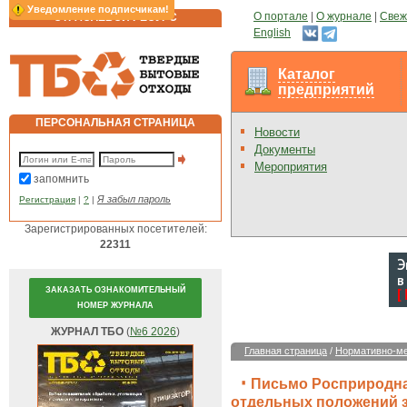
Уведомление подписчикам!
О портале
|
О журнале
|
Свеж
ОТРАСЛЕВОЙ РЕСУРС
English
Каталог
предприятий
ПЕРСОНАЛЬНАЯ СТРАНИЦА
Новости
Документы
Мероприятия
запомнить
Я забыл пароль
Регистрация
|
?
|
Зарегистрированных посетителей:
22311
ЗАКАЗАТЬ ОЗНАКОМИТЕЛЬНЫЙ
НОМЕР ЖУРНАЛА
ЖУРНАЛ ТБО
(
№6 2026
)
Главная страница
/
Нормативно-ме
Письмо Росприроднадз
отдельных положений з