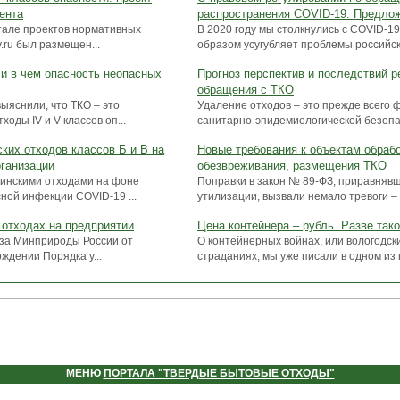
ента
распространения COVID-19. Предло
ртале проектов нормативных
В 2020 году мы столкнулись с COVID-1
v.ru был размещен...
образом усугубляет проблемы российско
ли в чем опасность неопасных
Прогноз перспектив и последствий р
обращения с ТКО
ыяснили, что ТКО – это
Удаление отходов – это прежде всего 
оды IV и V классов оп...
санитарно-эпидемиологической безопас
ких отходов классов Б и В на
Новые требования к объектам обрабо
рганизации
обезвреживания, размещения ТКО
инскими отходами на фоне
Поправки в закон № 89-ФЗ, приравнявш
ной инфекции COVID-19 ...
утилизации, вызвали немало тревоги – 
 отходах на предприятии
Цена контейнера – рубль. Разве так
каза Минприроды России от
О контейнерных войнах, или вологодск
ждении Порядка у...
страданиях, мы уже писали в одном из
МЕНЮ
ПОРТАЛА "ТВЕРДЫЕ БЫТОВЫЕ ОТХОДЫ"