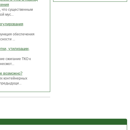
жения
9, что существенным
й мус...
егулирования
функция обеспечения
ности ...
тки, утилизации,
ие сжигание ТКО к
несмот...
ое возможно?
их контейнерных
 предыдущи...