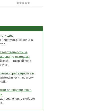
е отходов
х образуются отходы, а
ел...
тветственности за
ращения с отходами
 закон, который внес
конк...
овора с регоператором
автоматически, поэтому
ай...
ости по обращению с
ия
ает вовлечение в оборот
...