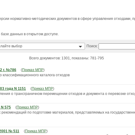
версии нормативно-методических документов в сфере управления отходами, п
базе данных в открытом доступе.
Поиск:
лайте выбор
Всего документов: 1301, показаны: 781-795
2 г. №786
(
Приказ МПР
)
 классификационного каталога отходов
03 года N 1151
(
Приказ МПР
)
ения о трансграничном перемещении отходов и документа о перевозке отхо
 N 575
(
Приказ МПР
)
 рекомендаций по подготовке материалов, представляемых на государственн
2001 № 511
(
Приказ МПР
)