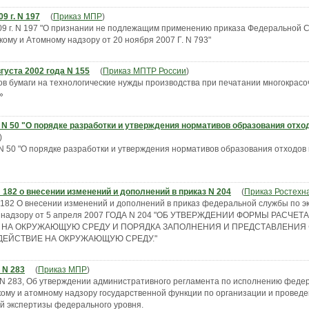
9 г. N 197
(
Приказ МПР
)
09 г. N 197 "О признании не подлежащим применению приказа Федеральной 
кому и Атомному надзору от 20 ноября 2007 Г. N 793"
густа 2002 года N 155
(
Приказ МПТР России
)
в бумаги на технологические нужды производства при печатании многокрасо
»
. N 50 "О порядке разработки и утверждения нормативов образования отхо
)
 N 50 "О порядке разработки и утверждения нормативов образования отходов 
N 182 о внесении изменений и дополнений в приказ N 204
(
Приказ Ростехн
 182 О внесении изменений и дополнений в приказ федеральной службы по эк
му надзору от 5 апреля 2007 ГОДА N 204 "ОБ УТВЕРЖДЕНИИ ФОРМЫ РАСЧЕТ
 НА ОКРУЖАЮЩУЮ СРЕДУ И ПОРЯДКА ЗАПОЛНЕНИЯ И ПРЕДСТАВЛЕНИЯ
ЗДЕЙСТВИЕ НА ОКРУЖАЮЩУЮ СРЕДУ."
 N 283
(
Приказ МПР
)
. N 283, Об утверждении административного регламента по исполнению феде
скому и атомному надзору государственной функции по организации и провед
ой экспертизы федерального уровня.