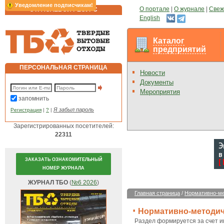
Уведомление подписчикам!
О портале
|
О журнале
|
Свеж
ОТРАСЛЕВОЙ РЕСУРС
English
Каталог
предприятий
ПЕРСОНАЛЬНАЯ СТРАНИЦА
Новости
Документы
Мероприятия
запомнить
Я забыл пароль
Регистрация
|
?
|
Зарегистрированных посетителей:
22311
ЗАКАЗАТЬ ОЗНАКОМИТЕЛЬНЫЙ
НОМЕР ЖУРНАЛА
ЖУРНАЛ ТБО
(
№6 2026
)
Главная страница
/
Нормативно-ме
Нормативно-методич
Раздел формируется за счет 