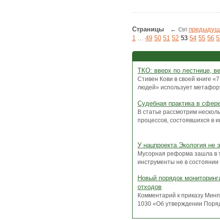
Страницы
←
предыдущ
Ctrl
1
...
49
50
51
52
53
54
55
56
5
ТКО: вверх по лестнице, в
Стивен Кови в своей книге 
людей» использует метафору о
Судебная практика в сфер
В статье рассмотрим нескол
процессов, состоявшихся в ию
У нацпроекта Экология не 
Мусорная реформа зашла в 
инструменты не в состоянии 
Новый порядок мониторинг
отходов
Комментарий к приказу Минп
1030 «Об утверждении Поряд