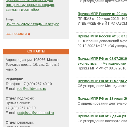
Приложение «Экопульс» для
Об утверждении Критериев от
контроля мусорных площадок
запустят в сентябре
Приказ МПР России от 20 июл
ПРИКАЗ от 20 июля 2015 
Вчера
УТВЕРЖДЕННЫЙ ПРИКАЗОМ Р
ВэйстТэк 2026: отходы - в ресурс
ВСЕ НОВОСТИ
Приказ МПР России от 30.07
«О внесении дополнений в ф
02.12.2002 № 786 «Об утверж
КОНТАКТЫ
Приказ МПР РФ от 08.07.201
Адрес редакции: 105066, Москва,
экспертизу.
(
Методические 
Токмаков пер., д. 16, стр. 2, пом. 2,
Приказ МПР РФ от 08.07.2010 
комн. 5
Редакция:
Приказ МПР РФ от 11 марта 20
Телефон: +7 (499) 267-40-10
Об утверждении Методических
E-mail:
red@solidwaste.ru
Отдел подписки:
Приказ МПР РФ от 18 июля 20
Прямая линия:
О лицензировании деятельнос
+7 (499) 267-40-10
E-mail:
podpiska@vedomost.ru
Приказ МПР РФ от 2 декабря 2
Об утверждении паспорта опа
Отдел рекламы: