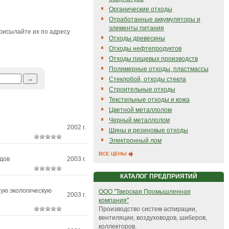
Органические отходы
Отработанные аккумуляторы и
элементы питания
рисылайте их по адресу
Отходы древесины
Отходы нефтепродуктов
Отходы пищевых производств
Полимерные отходы, пластмассы
Стеклобой, отходы стекла
Строительные отходы
Текстильные отходы и кожа
Цветной металлолом
Черный металлолом
2002 г.
Шины и резиновые отходы
Электронный лом
ВСЕ ЦЕНЫ
дов
2003 г.
КАТАЛОГ ПРЕДПРИЯТИЙ
ую экологическую
ООО "Тверская Промышленная
2003 г.
компания"
Производство систем аспирации,
вентиляции, воздуховодов, шиберов,
коллекторов.