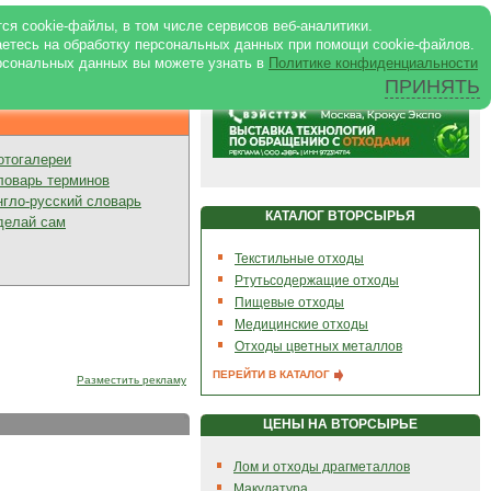
ртале
|
Реклама в журнале
|
ся cookie-файлы, в том числе сервисов веб-аналитики.
аетесь на обработку персональных данных при помощи cookie-файлов.
рсональных данных вы можете узнать в
Политике конфиденциальности
ПРИНЯТЬ
Презентации
отогалереи
ловарь терминов
нгло-русский словарь
КАТАЛОГ ВТОРСЫРЬЯ
делай сам
Текстильные отходы
Ртутьсодержащие отходы
Пищевые отходы
Медицинские отходы
Отходы цветных металлов
ПЕРЕЙТИ В КАТАЛОГ
Разместить рекламу
ЦЕНЫ НА ВТОРСЫРЬЕ
Лом и отходы драгметаллов
Макулатура