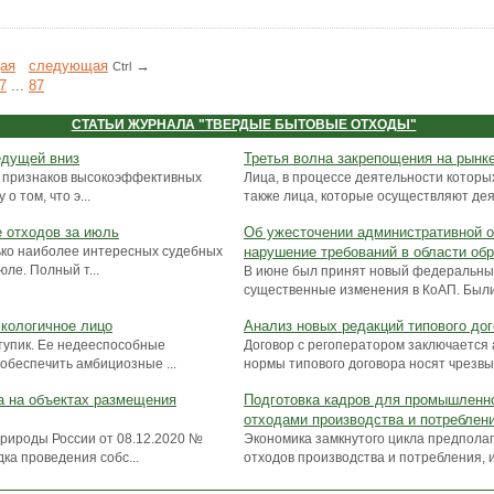
ая
cледующая
→
Ctrl
7
...
87
СТАТЬИ ЖУРНАЛА "ТВЕРДЫЕ БЫТОВЫЕ ОТХОДЫ"
едущей вниз
Третья волна закрепощения на рынк
«7 признаков высокоэффективных
Лица, в процессе деятельности которы
 том, что э...
также лица, которые осуществляют деят
е отходов за июль
Об ужесточении административной о
ько наиболее интересных судебных
нарушение требований в области об
ле. Полный т...
В июне был принят новый федеральный
существенные изменения в КоАП. Были 
экологичное лицо
Анализ новых редакций типового дог
тупик. Ее недееспособные
Договор с регоператором заключается 
обеспечить амбициозные ...
нормы типового договора носят чрезвыч
а на объектах размещения
Подготовка кадров для промышленн
отходами производства и потреблен
рироды России от 08.12.2020 №
Экономика замкнутого цикла предполаг
ка проведения собс...
отходов производства и потребления, из