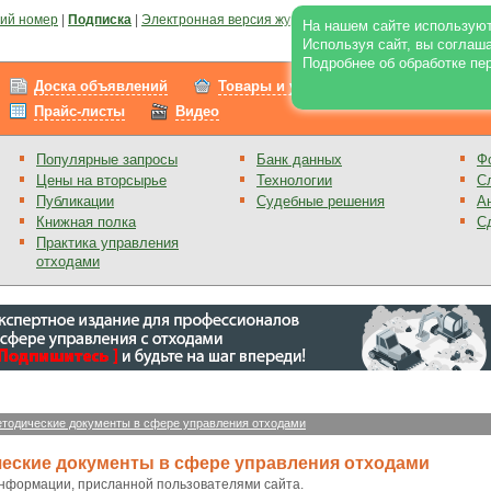
ий номер
|
Подписка
|
Электронная версия журнала
|
Отзывы
|
Реклама на по
На нашем сайте используют
Используя сайт, вы соглаш
Подробнее об обработке пе
Доска объявлений
Товары и услуги
Работа
Прайс-листы
Видео
Популярные запросы
Банк данных
Ф
Цены на вторсырье
Технологии
С
Публикации
Судебные решения
А
Книжная полка
С
Практика управления
отходами
тодические документы в сфере управления отходами
еские документы в сфере управления отходами
информации, присланной пользователями сайта.