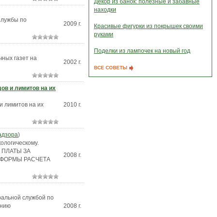
Декор из банок: полезные и забавные
находки
Службы по
2009 г.
Красивые фигурки из покрышек своими
руками
Поделки из лампочек на новый год
чных газет на
2002 г.
ВСЕ СОВЕТЫ
дов и лимитов на их
и лимитов на их
2010 г.
адзора
)
ологическому.
А ПЛАТЫ ЗА
2008 г.
 ФОРМЫ РАСЧЕТА
ральной службой по
ению
2008 г.