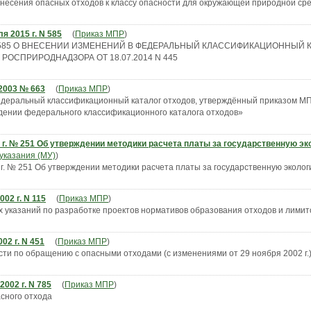
несения опасных отходов к классу опасности для окружающей природной ср
я 2015 г. N 585
(
Приказ МПР
)
г. N 585 О ВНЕСЕНИИ ИЗМЕНЕНИЙ В ФЕДЕРАЛЬНЫЙ КЛАССИФИКАЦИОННЫЙ 
ОСПРИРОДНАДЗОРА ОТ 18.07.2014 N 445
.2003 № 663
(
Приказ МПР
)
едеральный классификационный каталог отходов, утверждённый приказом МП
дении федерального классификационного каталога отходов»
0 г. № 251 Об утверждении методики расчета платы за государственную э
указания (МУ)
)
г. № 251 Об утверждении методики расчета платы за государственную эколог
02 г. N 115
(
Приказ МПР
)
 указаний по разработке проектов нормативов образования отходов и лимит
02 г. N 451
(
Приказ МПР
)
ти по обращению с опасными отходами (с изменениями от 29 ноября 2002 г.
002 г. N 785
(
Приказ МПР
)
сного отхода