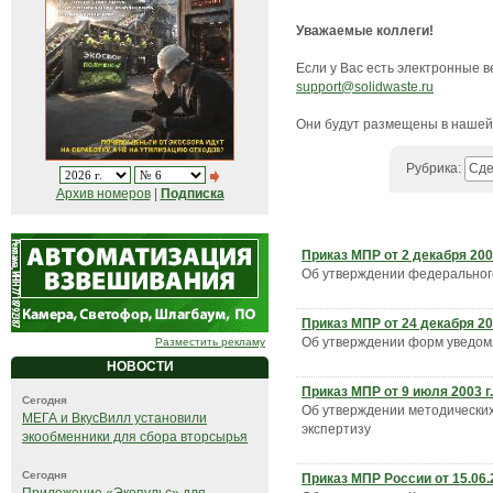
Уважаемые коллеги!
Если у Вас есть электронные 
support@solidwaste.ru
Они будут размещены в нашей 
Рубрика:
Сде
Архив номеров
|
Подписка
Приказ МПР от 2 декабря 200
Об утверждении федерального
Приказ МПР от 24 декабря 20
Об утверждении форм уведомл
Разместить рекламу
НОВОСТИ
Приказ МПР от 9 июля 2003 г.
Сегодня
Об утверждении методических
МЕГА и ВкусВилл установили
экспертизу
экообменники для сбора вторсырья
Сегодня
Приказ МПР России от 15.06.