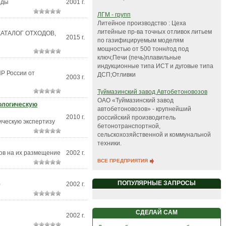
еды
2001 г.
ЛГМ - групп
Литейное производство : Цеха
литейные пр-ва точных отливок литьем
КАТАЛОГ ОТХОДОВ,
2015 г.
по газифицируемым моделям
мощностью от 500 тонн/год под
ключ;Печи (печь)плавильные
индукционные типа ИСТ и дуговые типа
Р России от
ДСП;Отливки
2003 г.
Туймазинский завод Автобетоновозов
ОАО «Туймазинский завод
кологическую
автобетоновозов» - крупнейший
2010 г.
российский производитель
ическую экспертизу
бетонотранспортной,
сельскохозяйственной и коммунальной
техники.
ов на их размещение
2002 г.
ВСЕ ПРЕДПРИЯТИЯ
ПОПУЛЯРНЫЕ ЗАПРОСЫ
)
2002 г.
СДЕЛАЙ САМ
2002 г.