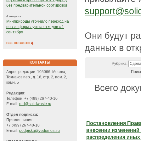
научились превращать в водород
без предварительной сортировки
support@soli
4 августа
Минприроды уточнило переход на
новые формы учета отходов с 1
сентября
Они будут р
ВСЕ НОВОСТИ
данных в отк
КОНТАКТЫ
Рубрика:
Сдела
Адрес редакции: 105066, Москва,
Поис
Токмаков пер., д. 16, стр. 2, пом. 2,
комн. 5
Всего доку
Редакция:
Телефон: +7 (499) 267-40-10
E-mail:
red@solidwaste.ru
Отдел подписки:
Прямая линия:
Постановления Прав
+7 (499) 267-40-10
внесении изменений 
E-mail:
podpiska@vedomost.ru
распределения иных