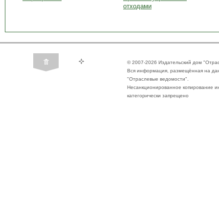
отходами
© 2007-2026 Издательский дом "Отра
Вся информация, размещённая на да
"Отраслевые ведомости".
Несанкционированное копирование ин
категорически запрещено