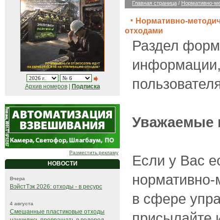
Главная страница
/
Нормативно-ме
Нормативно-методич
отходами
Раздел форм
информации,
пользователя
Архив номеров
|
Подписка
Уважаемые 
Разместить рекламу
Если у Вас е
НОВОСТИ
нормативно-
Вчера
ВэйстТэк 2026: отходы - в ресурс
в сфере упр
4 августа
Смешанные пластиковые отходы
присылайте 