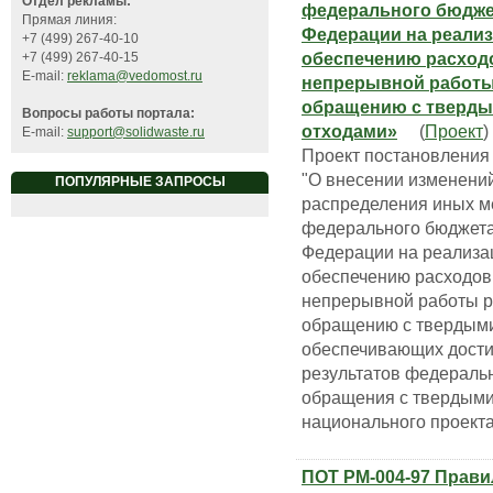
Отдел рекламы:
федерального бюдже
Прямая линия:
Федерации на реали
+7 (499) 267-40-10
обеспечению расходо
+7 (499) 267-40-15
E-mail:
reklama@vedomost.ru
непрерывной работы
обращению с тверд
Вопросы работы портала:
отходами»
(
Проект
)
E-mail:
support@solidwaste.ru
Проект постановления
"О внесении изменени
ПОПУЛЯРНЫЕ ЗАПРОСЫ
распределения иных м
федерального бюджета
Федерации на реализа
обеспечению расходов
непрерывной работы р
обращению с твердым
обеспечивающих дости
результатов федераль
обращения с твердым
национального проекта
ПОТ РМ-004-97 Прави