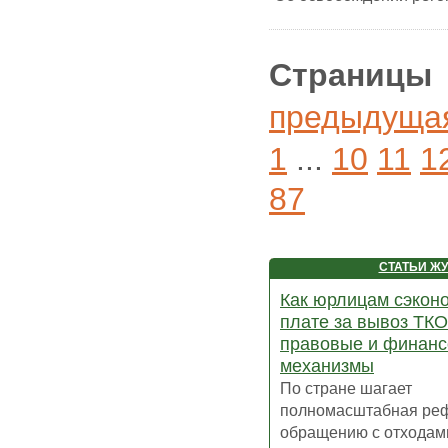
Страницы
предыдуща
1
...
10
11
1
87
СТАТЬИ Ж
Как юрлицам сэкон
плате за вывоз ТКО
правовые и финан
механизмы
По стране шагает
полномасштабная ре
обращению с отходам