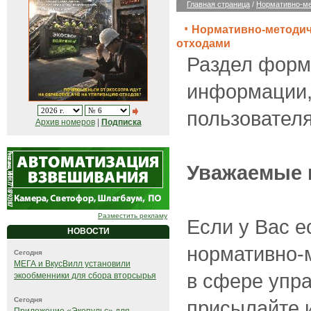
Главная страница
/
Нормативно-ме
Нормативно-методич
отходами
Раздел форм
информации,
пользователя
Архив номеров
|
Подписка
Уважаемые 
Разместить рекламу
Если у Вас е
НОВОСТИ
нормативно-
Сегодня
МЕГА и ВкусВилл установили
в сфере упр
экообменники для сбора вторсырья
Сегодня
присылайте 