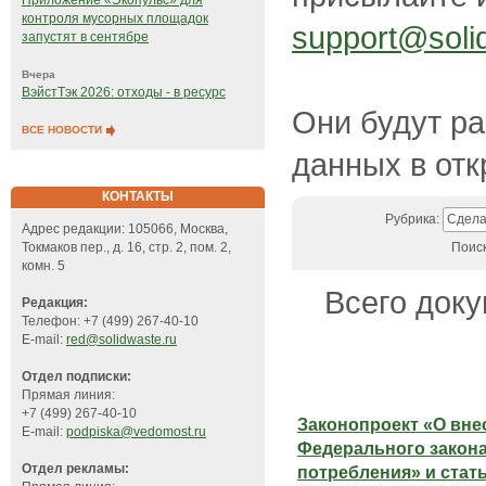
Приложение «Экопульс» для
контроля мусорных площадок
support@soli
запустят в сентябре
Вчера
ВэйстТэк 2026: отходы - в ресурс
Они будут р
ВСЕ НОВОСТИ
данных в отк
КОНТАКТЫ
Рубрика:
Сдела
Адрес редакции: 105066, Москва,
Токмаков пер., д. 16, стр. 2, пом. 2,
Поис
комн. 5
Всего доку
Редакция:
Телефон: +7 (499) 267-40-10
E-mail:
red@solidwaste.ru
Отдел подписки:
Прямая линия:
+7 (499) 267-40-10
Законопроект «О вне
E-mail:
podpiska@vedomost.ru
Федерального закона
Отдел рекламы:
потребления» и стат