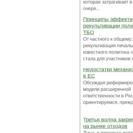
которая затрагивает 
очере...
Принципы эффекти
рекультивации пол
ТБО
От частного к общему:
рекультивация печаль
известного полигона 
стала для участников п
Недостатки механи
в ЕС
Обсуждая реформиро
модели расширенной
ответственности в Ро
ориентируемся, прежде
Третья волна закр
на рынке отходов
Лица, в процессе дея