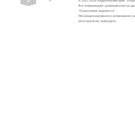
© 2007-2026 Издательский дом "Отра
Вся информация, размещённая на да
"Отраслевые ведомости".
Несанкционированное копирование ин
категорически запрещено