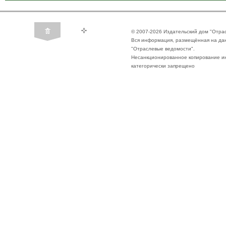
© 2007-2026 Издательский дом "Отра
Вся информация, размещённая на да
"Отраслевые ведомости".
Несанкционированное копирование ин
категорически запрещено