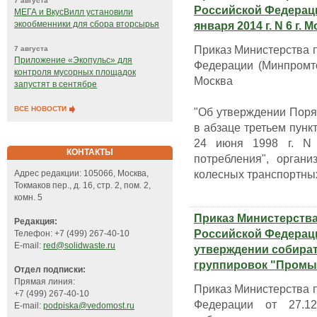
7 августа
Российской Федераци
МЕГА и ВкусВилл установили
экообменники для сбора вторсырья
января 2014 г. N 6 г. 
Приказ Министерства 
7 августа
Приложение «Экопульс» для
Федерации (Минпромтор
контроля мусорных площадок
Москва
запустят в сентябре
ВСЕ НОВОСТИ
"Об утверждении Поря
в абзаце третьем пунк
24 июня 1998 г. N 
КОНТАКТЫ
потребления", орган
колесных транспортных
Адрес редакции: 105066, Москва,
Токмаков пер., д. 16, стр. 2, пом. 2,
комн. 5
Приказ Министерств
Редакция:
Российской Федераци
Телефон: +7 (499) 267-40-10
E-mail:
red@solidwaste.ru
утверждении собира
группировок "Пром
Отдел подписки:
Прямая линия:
Приказ Министерства 
+7 (499) 267-40-10
Федерации от 27.
E-mail:
podpiska@vedomost.ru