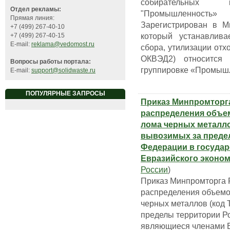
собирательных к
Отдел рекламы:
"Промышленность»
Прямая линия:
Зарегистрирован в М
+7 (499) 267-40-10
который устанавлива
+7 (499) 267-40-15
E-mail:
reklama@vedomost.ru
сбора, утилизации отх
ОКВЭД2) относится 
Вопросы работы портала:
группировке «Промыш
E-mail:
support@solidwaste.ru
ПОПУЛЯРНЫЕ ЗАПРОСЫ
Приказ Минпромторг
распределения объем
лома черных металло
вывозимых за преде
Федерации в государ
Евразийского эконом
России
)
Приказ Минпромторга 
распределения объемов
черных металлов (код
пределы территории Ро
являющиеся членами Е