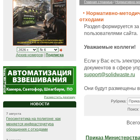
Главная страница
/
Нормативно-ме
Нормативно-методич
отходами
Раздел формируется за
пользователями сайта.
Уважаемые коллеги!
Архив номеров
|
Подписка
Если у Вас есть элект
документов в сфере уп
support@solidwaste.ru
Они будут размещены в
Разместить рекламу
Рубрика:
Прика
НОВОСТИ
Поиск:
7 августа
Геосинтетика на полигоне: как
Всего
меняется инфраструктура
обращения с отходами
Приказ Министерств