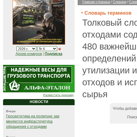
Главная страница
/
Словари
/
Слов
Словарь терминов
Толковый сл
отходами со
480 важнейш
Архив номеров
|
Подписка
определений,
утилизации 
отходов и ис
сырья
Разместить рекламу
НОВОСТИ
Чтобы добави
Вчера
Геосинтетика на полигоне: как
Поис
меняется инфраструктура
обращения с отходами