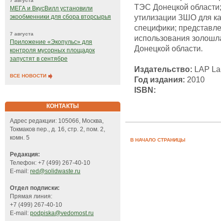
7 августа
ТЭС Донецкой области
МЕГА и ВкусВилл установили
утилизации ЗШО для ка
экообменники для сбора вторсырья
специфики; представл
7 августа
использования золошл
Приложение «Экопульс» для
Донецкой области.
контроля мусорных площадок
запустят в сентябре
Издательство:
LAP Lam
ВСЕ НОВОСТИ
Год издания:
2010
ISBN:
КОНТАКТЫ
Адрес редакции: 105066, Москва,
Токмаков пер., д. 16, стр. 2, пом. 2,
комн. 5
В НАЧАЛО СТРАНИЦЫ
Редакция:
Телефон: +7 (499) 267-40-10
E-mail:
red@solidwaste.ru
Отдел подписки:
Прямая линия:
+7 (499) 267-40-10
E-mail:
podpiska@vedomost.ru