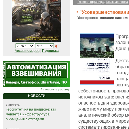
Главная страница
/
Книжная полка
"Усовершенствовани
Усовершенствование системы
Прогр
золош
Донец
Архив номеров
|
Подписка
Деяте
образ
отход
площа
экспл
Разместить рекламу
себестоимость произво
НОВОСТИ
источником загрязнен
опасность для здоровья
7 августа
животному миру прилег
Геосинтетика на полигоне: как
меняется инфраструктура
аналитический обзор м
обращения с отходами
существующих в миров
систематизированные д