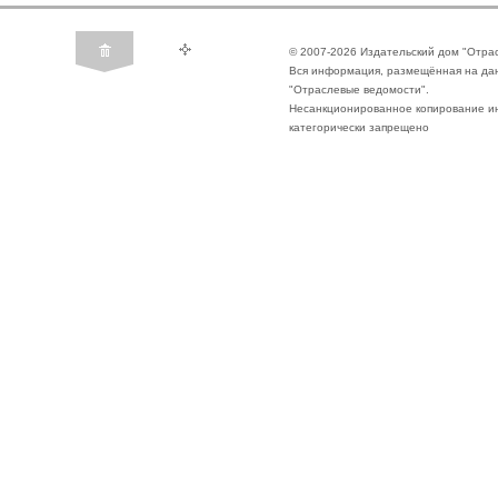
© 2007-2026 Издательский дом "Отра
Вся информация, размещённая на да
"Отраслевые ведомости".
Несанкционированное копирование ин
категорически запрещено